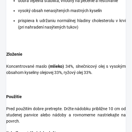
dobrá tepelná stabilita, vhodný na pečenie a restovanie
vysoký obsah nenasýtených mastných kyselín
prispieva k udržaniu normálnej hladiny cholesterolu v krvi
(pri nahradení nasýtených tukov)
Zloženie
Koncentrované maslo
(mlieko)
34%, slnečnicový olej s vysokým
obsahom kyseliny olejovej 33%, ryžový olej 33%.
Použitie
Pred použitím dobre pretrepte. Držte nádobku približne 10 cm od
studenej panvice alebo nádoby a rovnomerne nastriekajte na
povrch.