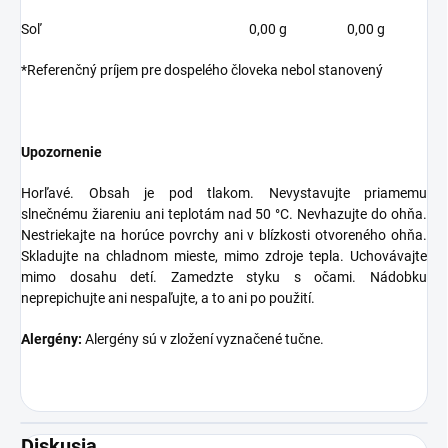
Soľ
0,00 g
0,00 g
*Referenčný príjem pre dospelého človeka nebol stanovený
Upozornenie
Horľavé. Obsah je pod tlakom. Nevystavujte priamemu
slnečnému žiareniu ani teplotám nad 50 °C. Nevhazujte do ohňa.
Nestriekajte na horúce povrchy ani v blízkosti otvoreného ohňa.
Skladujte na chladnom mieste, mimo zdroje tepla. Uchovávajte
mimo dosahu detí. Zamedzte styku s očami. Nádobku
neprepichujte ani nespaľujte, a to ani po použití.
Alergény:
Alergény sú v zložení vyznačené tučne.
Diskusia