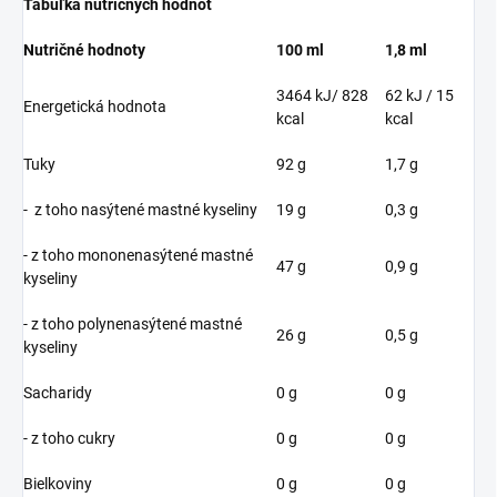
Tabuľka nutričných hodnôt
Nutričné hodnoty
100 ml
1,8 ml
3464 kJ/ 828
62 kJ / 15
Energetická hodnota
kcal
kcal
Tuky
92 g
1,7 g
- z toho nasýtené mastné kyseliny
19 g
0,3 g
- z toho mononenasýtené mastné
47 g
0,9 g
kyseliny
- z toho polynenasýtené mastné
26 g
0,5 g
kyseliny
Sacharidy
0 g
0 g
- z toho cukry
0 g
0 g
Bielkoviny
0 g
0 g