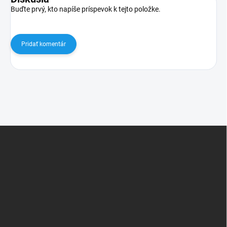
Buďte prvý, kto napíše príspevok k tejto položke.
Pridať komentár
Z
á
p
ä
t
i
e