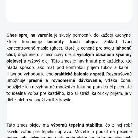
OPÝTAŤ SA
STRÁŽIŤ
Ghee sprej na varenie
je skvelý pomocník do každej kuchyne,
ktorý kombinuje
benefity troch olejov.
Základ tvorí
koncentrované maslo (ghee), ktoré je cenené pre svoju
lahodnú
chuť,
doplnené o slnečnicový olej
s vysokým obsahom kyseliny
olejovej
a ryžový olej. Táto zmes je navrhnutá pre každého, kto
hľadá spôsob, ako mať pod kontrolou príjem tukov a kalórií.
Hlavnou výhodou je jeho
praktické balenie v spreji.
Rozprašovač
umožňuje
presné a rovnomerné dávkovanie,
vďaka čomu
použijete len nevyhnutné množstvo tuku na panvicu či plech. Je
to ideálna voľba pre každého, kto si stráži kalorický príjem, je v
diéte, alebo sa snaží variť zdravšie.
Táto zmes olejov má
výbornú tepelnú stabilitu,
čo z nej robí
skvelú voľbu pre tepelnú úpravu. Môžete ju použiť na pečenie