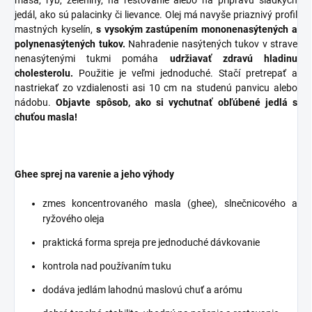
mäsa, rýb, zeleniny, na restovanie alebo na prípravu sladkých
jedál, ako sú palacinky či lievance. Olej má navyše priaznivý profil
mastných kyselín,
s vysokým zastúpením mononenasýtených a
polynenasýtených tukov.
Nahradenie nasýtených tukov v strave
nenasýtenými tukmi pomáha
udržiavať zdravú hladinu
cholesterolu.
Použitie je veľmi jednoduché. Stačí pretrepať a
nastriekať zo vzdialenosti asi 10 cm na studenú panvicu alebo
nádobu.
Objavte spôsob, ako si vychutnať obľúbené jedlá s
chuťou masla!
Ghee sprej na varenie a jeho výhody
zmes koncentrovaného masla (ghee), slnečnicového a
ryžového oleja
praktická forma spreja pre jednoduché dávkovanie
kontrola nad používaním tuku
dodáva jedlám lahodnú maslovú chuť a arómu