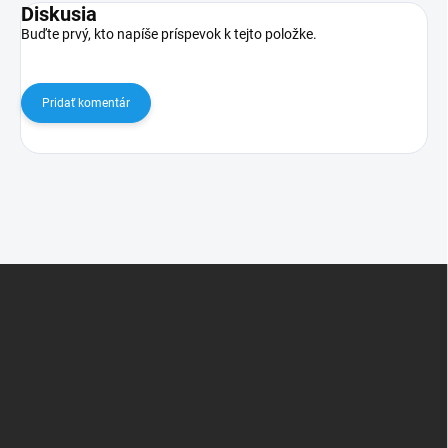
Diskusia
Buďte prvý, kto napíše príspevok k tejto položke.
Pridať komentár
Z
á
p
ä
t
i
e