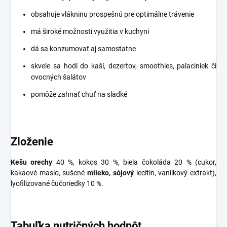
obsahuje vlákninu prospešnú pre optimálne trávenie
má široké možnosti využitia v kuchyni
dá sa konzumovať aj samostatne
skvele sa hodí do kaší, dezertov, smoothies, palaciniek či
ovocných šalátov
pomôže zahnať chuť na sladké
Zloženie
Kešu orechy
40 %, kokos 30 %, biela čokoláda 20 % (cukor,
kakaové maslo, sušené
mlieko, sójový
lecitín, vanilkový extrakt),
lyofilizované čučoriedky 10 %.
Tabuľka nutričných hodnôt