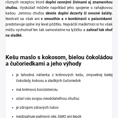
rôznych receptov, ktoré
doplní cennými živinami aj znamenitou
chuťou.
Vyskúšať môžete napríklad jeho spojenie s raňajkovou
kašou. Jemnou chuťou
skvele doplní dezerty či ovocné šaláty.
Nestratí sa však ani
v smoothie a v kombinácii s palacinkami
predstavuje úplne iný level pôžitku. Najväčší maškrtníci si ho však
môžu vychutnať len tak samostatne na lyžičku a
zahnať tak chuť
na sladké.
Kešu maslo s kokosom, bielou čokoládou
a čučoriedkami a jeho výhody
je lahodná nátierka z krémových kešu, zmyselnej bielej
čokolády, kokosu a sladkých čučoriedok
má krémovú konzistenciu
očarí vás svojou neodolateľnou chuťou
je zdrojom zdravých tukov
neobsahuje palmový olej, GMO ani lepok