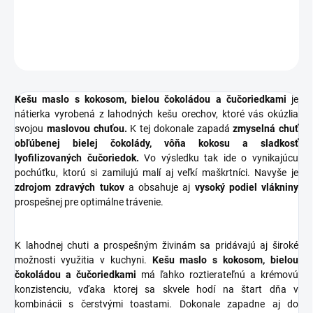
DETAILNÉ INFORMÁCIE
OPÝTAŤ SA
STRÁŽIŤ
Kešu maslo s kokosom, bielou čokoládou a čučoriedkami
je
nátierka vyrobená z lahodných kešu orechov, ktoré vás okúzlia
svojou
maslovou chuťou.
K tej dokonale zapadá
zmyselná chuť
obľúbenej bielej čokolády, vôňa kokosu a sladkosť
lyofilizovaných čučoriedok.
Vo výsledku tak ide o vynikajúcu
pochúťku, ktorú si zamilujú malí aj veľkí maškrtníci. Navyše je
zdrojom zdravých tukov
a obsahuje aj
vysoký podiel vlákniny
prospešnej pre optimálne trávenie.
K lahodnej chuti a prospešným živinám sa pridávajú aj široké
možnosti využitia v kuchyni.
Kešu maslo s kokosom, bielou
čokoládou a čučoriedkami
má ľahko roztierateľnú a krémovú
konzistenciu, vďaka ktorej sa skvele hodí na štart dňa v
kombinácii s čerstvými toastami. Dokonale zapadne aj do