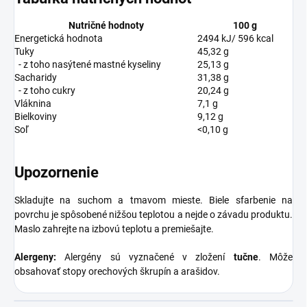
Nutričné hodnoty
100 g
Energetická hodnota
2494 kJ/ 596 kcal
Tuky
45,32
g
- z toho nasýtené mastné kyseliny
25,13
g
Sacharidy
31,38
g
- z toho cukry
20,24
g
Vláknina
7,1 g
Bielkoviny
9,12 g
Soľ
<0,10 g
Upozornenie
Skladujte na suchom a tmavom mieste. Biele sfarbenie na
povrchu je spôsobené nižšou teplotou a nejde o závadu produktu.
Maslo zahrejte na izbovú teplotu a premiešajte.
Alergeny:
Alergény sú vyznačené v zložení
tučne
. Môže
obsahovať stopy orechových škrupín a arašidov.