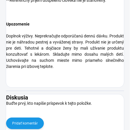
**Referenčný príjem dospelého človeka nie je stanovený.
Upozornenie
Doplnok výživy. Neprekračujte odporúčanú dennú dávku. Produkt
nie je náhradou pestrej a vyváženej stravy. Produkt nie je určený
pre deti. Tehotné a dojčiace ženy by mali užívanie produktu
konzultovať s lekárom. Skladujte mimo dosahu malých detí.
Uchovávajte na suchom mieste mimo priameho slnečného
žiarenia pri izbovej teplote.
Diskusia
Buďte prvý, kto napíše príspevok k tejto položke.
Pridať komentár