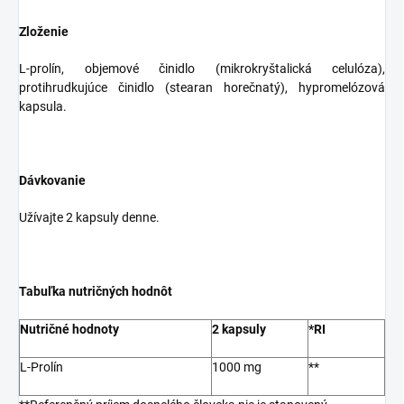
Zloženie
L-prolín, objemové činidlo (mikrokryštalická celulóza),
protihrudkujúce činidlo (stearan horečnatý), hypromelózová
kapsula.
Dávkovanie
Užívajte 2 kapsuly denne.
Tabuľka nutričných hodnôt
Nutričné hodnoty
2 kapsuly
*RI
L-Prolín
1000 mg
**