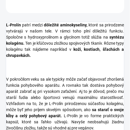
OPÝTAŤ SA
STRÁŽIŤ
L-Prolín
patrí medzi
dôležité aminokyseliny,
ktoré sa prirodzene
vytvárajú v našom tele. V rámci toho plní dôležitú funkciu.
Spoločne s hydroxyprolínom a glycínom totiž slúžia na
syntézu
kolagénu.
Ten je kľúčovou zložkou spojivových tkanív. Rôzne typy
kolagénu tak nájdeme napríklad v
koži, kostiach, šľachách a
chrupavkách.
V pokročilom veku sa ale typicky môže začať objavovať zhoršená
funkcia pohybového aparátu. A rovnako tak dostáva pohybový
aparát zabrať aj pri vysokom zaťažení. Aj to je dôvod, prečo mu
starší ľudia alebo športovci venujú maximálnu starostlivosť.
Vzhľadom na to, že je L-Prolín prirodzenou súčasťou kolagénu,
môže byť jeho príjem skvelým spôsobom, ako
sa starať o svoje
kĺby a celý pohybový aparát.
L-Prolín je vo forme praktických
kapsúl, ktoré sa ľahko užívajú. Navyše neobsahujú žiadnu
živočíšnu zložku, takže sú vhodné aj pre vegánov.