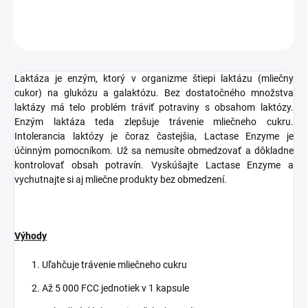
OPÝTAŤ SA
STRÁŽIŤ
Laktáza je enzým, ktorý v organizme štiepi laktázu (mliečny
cukor) na glukózu a galaktózu. Bez dostatočného množstva
laktázy má telo problém tráviť potraviny s obsahom laktózy.
Enzým laktáza teda zlepšuje trávenie mliečneho cukru.
Intolerancia laktózy je čoraz častejšia, Lactase Enzyme je
účinným pomocníkom. Už sa nemusíte obmedzovať a dôkladne
kontrolovať obsah potravín. Vyskúšajte Lactase Enzyme a
vychutnajte si aj mliečne produkty bez obmedzení.
Výhody
Uľahčuje trávenie mliečneho cukru
Až 5 000 FCC jednotiek v 1 kapsule