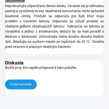
Upozornenie
Neprekračujte odporúčanú dennú dávku. Výrobok nie je náhradou
pestrej a vyváženej stravy. Nadmerná konzumácia môže spôsobiť
laxatívne účinky. Produkt sa odporúča pre ľudí, ktorí majú
problém s trávením laktózy. Odporúča sa užívať produkt so
všetkými jedlami obsahujúcich laktózu. Tolerancia na laktózu je
variabilná a jedinci s intoleranciou laktózy by sa mali poradiť s
lekárom o dávkovaní. Uchovávajte mimo dosahu dosahu malých
detí. Skladujte na suchom mieste pri teplotách do 25 °C. Chráňte
pred mrazom a priamym slnečným žiarením.
Diskusia
Buďte prvý, kto napíše príspevok k tejto položke.
Pridať komentár