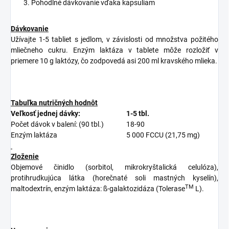
Pohodlné dávkovanie vďaka kapsuliam
Dávkovanie
Užívajte 1-5 tabliet s jedlom, v závislosti od množstva požitého
mliečneho cukru. Enzým laktáza v tablete môže rozložiť v
priemere 10 g laktózy, čo zodpovedá asi 200 ml kravského mlieka.
Tabuľka nutričných hodnôt
Veľkosť jednej dávky:
1-5 tbl.
Počet dávok v balení: (90 tbl.)
18-90
Enzým laktáza
5 000 FCCU (21,75 mg)
Zloženie
Objemové činidlo (sorbitol, mikrokryštalická celulóza),
protihrudkujúca látka (horečnaté soli mastných kyselín),
TM
maltodextrín, enzým laktáza: ß-galaktozidáza (Tolerase
L).