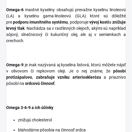
Omega-6
mastné kyseliny obsahujú prevažne kyselinu linoleovú
(LA) a kyselinu gama-linoleovú (GLA) ktoré sú dôležité
pre
podporu imunitného systému
, podporuje
vývoj kostí
a
znižuje
krvný tlak
. Nachádza sa v rastlinných olejoch, akými sú napríklad
sójový, slnečnicový či kukuričný olej, ale aj v semienkach a
orechoch.
Omega-9
je inak nazývaná aj kyselina listová, ktorú môžete nájsť
v olivovom či repkovom oleji. Je o nej známe, že
pôsobí
protizápalovo
,
zabraňuje vzniku arteriosklerózu
a priaznivo
pôsobí na
srdcovú činnosť
.
Omega 3-6-9 a ich účinky
znižujú cholesterol
blahodárne pôsobia na činnosť srdca