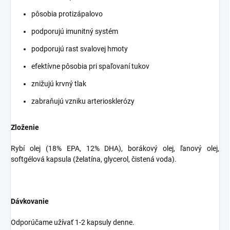
pôsobia protizápalovo
podporujú imunitný systém
podporujú rast svalovej hmoty
efektívne pôsobia pri spaľovaní tukov
znižujú krvný tlak
zabraňujú vzniku arteriosklerózy
Zloženie
Rybí olej (18% EPA, 12% DHA), borákový olej, ľanový olej,
softgélová kapsula (želatína, glycerol, čistená voda).
Dávkovanie
Odporúčame užívať 1-2 kapsuly denne.