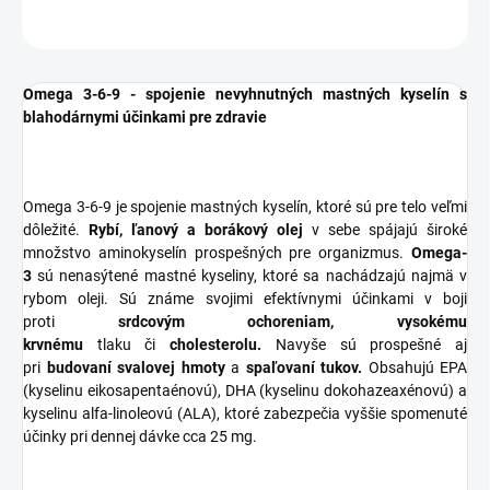
OPÝTAŤ SA
STRÁŽIŤ
Omega 3-6-9 - spojenie nevyhnutných mastných kyselín s
blahodárnymi účinkami pre zdravie
Omega 3-6-9 je spojenie mastných kyselín, ktoré sú pre telo veľmi
dôležité.
Rybí, ľanový a borákový olej
v sebe spájajú široké
množstvo aminokyselín prospešných pre organizmus.
Omega-
3
sú nenasýtené mastné kyseliny, ktoré sa nachádzajú najmä v
rybom oleji. Sú známe svojimi efektívnymi účinkami v boji
proti
srdcovým ochoreniam, vysokému
krvnému
tlaku či
cholesterolu.
Navyše sú prospešné aj
pri
budovaní svalovej hmoty
a
spaľovaní tukov.
Obsahujú EPA
(kyselinu eikosapentaénovú), DHA (kyselinu dokohazeaxénovú) a
kyselinu alfa-linoleovú (ALA), ktoré zabezpečia vyššie spomenuté
účinky pri dennej dávke cca 25 mg.