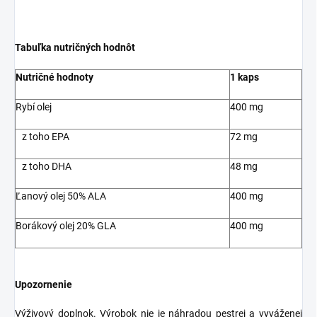
Tabuľka nutričných hodnôt
Nutričné hodnoty
1 kaps
Rybí olej
400 mg
z toho EPA
72 mg
z toho DHA
48 mg
Ľanový olej 50% ALA
400 mg
Borákový olej 20% GLA
400 mg
Upozornenie
Výživový doplnok. Výrobok nie je náhradou pestrej a vyváženej