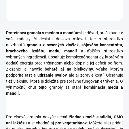
OPÝTAŤ SA
STRÁŽIŤ
Proteínová granola s medom a mandľami
je dôvod, prečo budete
vaše raňajky či desiatu doslova milovať. Ide o starostlivo
navrhnutú
granolu z ovsených vločiek, sójového koncentrátu,
hrachového izolátu, medu, mandlí
a ďalších starostlivo
vybraných ingrediencií
.
Obsahuje komplexné sacharidy, ktoré vám
dodajú energiu pred tréningom alebo doplnia jej deficit po ňom.
Zloženie je navyše
bohaté aj na bielkoviny,
vďaka ktorým
podporíte
rast a udržanie svalov,
ale aj zdravie kostí. Obsahuje
tiež vlákninu, ktorá je dôležitá pre správne fungovanie trávenia. O
výnimočnú chuť tejto granoly sa stará
kombinácia medu a
mandlí.
Proteínová granola navyše nemá
žiadne umelé sladidlá, GMO
ani laktózu
a je vhodná aj
pre vegetariánov.
Môžete si ju pridať