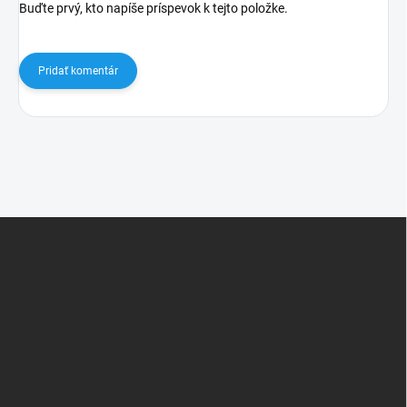
Buďte prvý, kto napíše príspevok k tejto položke.
Pridať komentár
Z
á
p
ä
t
i
e