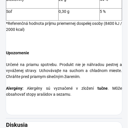
Soľ
0,30 g
5 %
*Referenčná hodnota príjmu priemernej dospelej osoby (8400 kJ /
2000 kcal)
Upozornenie
Určené na priamu spotrebu. Produkt nie je náhradou pestrej a
vyváženej stravy. Uchovávajte na suchom a chladnom mieste.
Chráňte pred priamym slnečným žiarením.
Alergény:
Alergény sú vyznačené v zložení
tučne
. Môže
obsahovať stopy arašidov a sezamu.
Diskusia