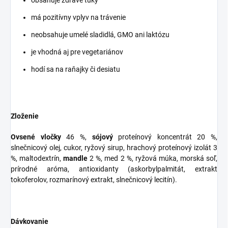
obsahuje zdravé tuky
má pozitívny vplyv na trávenie
neobsahuje umelé sladidlá, GMO ani laktózu
je vhodná aj pre vegetariánov
hodí sa na raňajky či desiatu
Zloženie
Ovsené vločky
46 %,
sójový
proteínový koncentrát 20 %,
slnečnicový olej, cukor, ryžový sirup, hrachový proteínový izolát 3
%, maltodextrín,
mandle
2 %, med 2 %, ryžová múka, morská soľ,
prírodné aróma, antioxidanty (askorbylpalmitát, extrakt
tokoferolov, rozmarínový extrakt, slnečnicový lecitín).
Dávkovanie