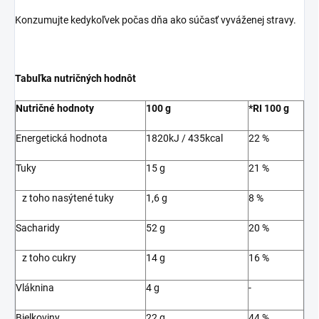
Konzumujte kedykoľvek počas dňa ako súčasť vyváženej stravy.
Tabuľka nutričných hodnôt
Nutričné hodnoty
100 g
*RI 100 g
Energetická hodnota
1820kJ / 435kcal
22 %
Tuky
15 g
21 %
z toho nasýtené tuky
1,6 g
8 %
Sacharidy
52 g
20 %
z toho cukry
14 g
16 %
Vláknina
4 g
-
Bielkoviny
22 g
44 %