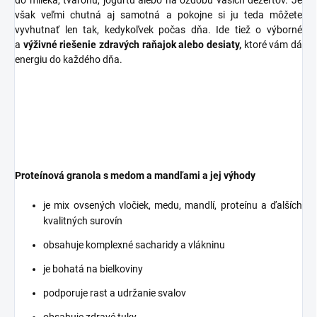
do mlieka, tvarohu, jogurtu alebo na ozdobu vašich dezertov. Je
však veľmi chutná aj samotná a pokojne si ju teda môžete
vyvhutnať len tak, kedykoľvek počas dňa. Ide tiež o výborné
a
výživné riešenie zdravých raňajok alebo desiaty,
ktoré vám dá
energiu do každého dňa.
Proteínová granola s medom a mandľami a jej výhody
je mix ovsených vločiek, medu, mandlí, proteínu a ďalších
kvalitných surovín
obsahuje komplexné sacharidy a vlákninu
je bohatá na bielkoviny
podporuje rast a udržanie svalov