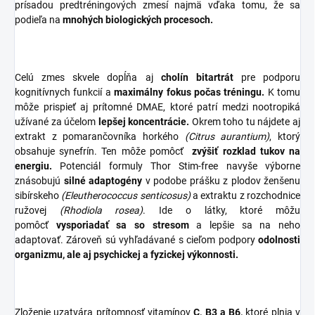
prísadou predtréningových zmesí najmä vďaka tomu, že sa
podieľa na
mnohých biologických procesoch.
Celú zmes skvele dopĺňa aj
cholín bitartrát
pre podporu
kognitívnych funkcií a
maximálny fokus počas tréningu.
K tomu
môže prispieť aj prítomné DMAE, ktoré patrí medzi nootropiká
užívané za účelom
lepšej koncentrácie.
Okrem toho tu nájdete aj
extrakt z pomarančovníka horkého
(Citrus aurantium)
, ktorý
obsahuje synefrín. Ten môže pomôcť
zvýšiť rozklad tukov na
energiu.
Potenciál formuly Thor Stim-free navyše výborne
znásobujú
silné adaptogény
v podobe prášku z plodov ženšenu
sibírskeho
(Eleutherococcus senticosus)
a extraktu z rozchodnice
ružovej
(Rhodiola rosea)
. Ide o látky, ktoré môžu
pomôcť
vysporiadať sa so stresom
a lepšie sa na neho
adaptovať. Zároveň sú vyhľadávané s cieľom podpory
odolnosti
organizmu, ale aj psychickej a fyzickej výkonnosti.
Zloženie uzatvára prítomnosť vitamínov
C, B3 a B6,
ktoré plnia v