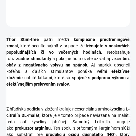
DETAILNÉ INFORMÁCIE
OPÝTAŤ SA
STRÁŽIŤ
Thor Stim-free
patrí medzi
komplexné predtréningové
zmesi,
ktoré oceníte najmä v prípade, že
trénujete v neskorších
popoludňajších či vo večerných hodinách.
Neobsahuje
totiž
žiadne stimulanty
a pokojne ho môžete užívať aj večer
bez
obáv z negatívneho vplyvu na spánok.
Aj napriek absencii
kofeínu a ďalších stimulantov ponúka veľmi
efektívne
zloženie
nabité látkami, ktoré sú spojené s
podporou výkonu a
efektívnejším prekrvením svalov.
Z hľadiska podielu v zložení kraľuje neesenciálna aminokyselina
L-
citrulín DL-malát,
ktorá je v tomto prípade naviazaná na malát,
teda soľ kyseliny jablčnej. Samotný l-citrulín funguje
ako
prekurzor arginínu.
Ten spolu s prítomným l-arginínom slúži
ako substrát pre
produkciu oxidu dusnatého (NO),
ktorý