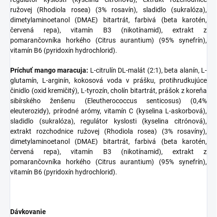
ružovej (Rhodiola rosea) (3% rosavín), sladidlo (sukralóza),
dimetylaminoetanol (DMAE) bitartrát, farbivá (beta karotén,
červená repa), vitamín B3 (nikotínamid), extrakt z
pomarančovníka horkého (Citrus aurantium) (95% synefrín),
vitamín B6 (pyridoxín hydrochlorid).
Príchuť mango maracuja:
L-citrulín DL-malát (2:1), beta alanín, L-
glutamín, L-arginín, kokosová voda v prášku, protihrudkujúce
činidlo (oxid kremičitý), L-tyrozín, cholín bitartrát, prášok z koreňa
sibírského ženšenu (Eleutherococcus senticosus) (0,4%
eleuterozidy), prírodné arómy, vitamín C (kyselina L-askorbová),
sladidlo (sukralóza), regulátor kyslosti (kyselina citrónová),
extrakt rozchodnice ružovej (Rhodiola rosea) (3% rosavíny),
dimetylaminoetanol (DMAE) bitartrát, farbivá (beta karotén,
červená repa), vitamín B3 (nikotínamid), extrakt z
pomarančovníka horkého (Citrus aurantium) (95% synefrín),
vitamín B6 (pyridoxín hydrochlorid).
Dávkovanie