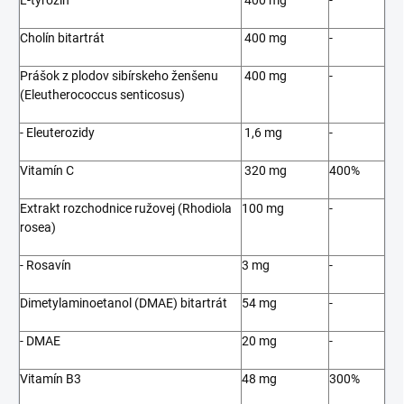
L-tyrozín
400 mg
-
Cholín bitartrát
400 mg
-
Prášok z plodov sibírskeho ženšenu
400 mg
-
(Eleutherococcus senticosus)
- Eleuterozidy
1,6 mg
-
Vitamín C
320 mg
400%
Extrakt rozchodnice ružovej (Rhodiola
100 mg
-
rosea)
- Rosavín
3 mg
-
Dimetylaminoetanol (DMAE) bitartrát
54 mg
-
- DMAE
20 mg
-
Vitamín B3
48 mg
300%