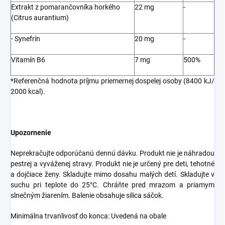
Extrakt z pomarančovníka horkého
22 mg
-
(Citrus aurantium)
- Synefrín
20 mg
-
Vitamín B6
7 mg
500%
*Referenčná hodnota príjmu priemernej dospelej osoby (8400 kJ/
2000 kcal).
Upozornenie
Neprekračujte odporúčanú dennú dávku. Produkt nie je náhradou
pestrej a vyváženej stravy. Produkt nie je určený pre deti, tehotné
a dojčiace ženy. Skladujte mimo dosahu malých detí. Skladujte v
suchu pri teplote do 25°C. Chráňte pred mrazom a priamym
slnečným žiarením. Balenie obsahuje silica sáčok.
Minimálna trvanlivosť do konca: Uvedená na obale