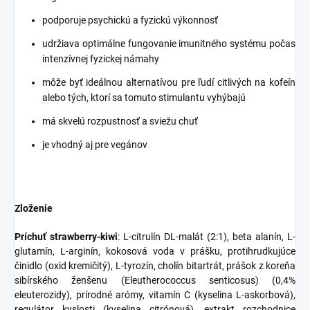
podporuje psychickú a fyzickú výkonnosť
udržiava optimálne fungovanie imunitného systému počas
intenzívnej fyzickej námahy
môže byť ideálnou alternatívou pre ľudí citlivých na kofeín
alebo tých, ktorí sa tomuto stimulantu vyhýbajú
má skvelú rozpustnosť a sviežu chuť
je vhodný aj pre vegánov
Zloženie
Príchuť strawberry-kiwi
: L-citrulín DL-malát (2:1), beta alanín, L-
glutamín, L-arginín, kokosová voda v prášku, protihrudkujúce
činidlo (oxid kremičitý), L-tyrozín, cholín bitartrát, prášok z koreňa
sibírského ženšenu (Eleutherococcus senticosus) (0,4%
eleuterozidy), prírodné arómy, vitamín C (kyselina L-askorbová),
regulátor kyslosti (kyselina citrónová), extrakt rozchodnice