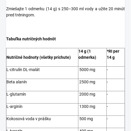
Zmiešajte 1 odmerku (14 g) s 250–300 ml vody a užite 20 minút
pred tréningom.
Tabuľka nutričných hodnôt
14 g (1
*RI per
Nutričné hodnoty (všetky príchute)
odmerka)
14 g
L-citrulín DL-malát
5000 mg
-
Beta alanín
2500 mg
-
L-glutamín
2000 mg
-
L-arginín
1300 mg
-
Kokosová voda v prášku
500 mg
-