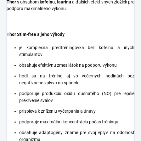
Thor
s obsahom
kofeínu, taurínu
a ďalších efektívnych zložiek pre
podporu maximálneho výkonu.
Thor Stim-free a jeho výhody
je komplexná predtréningovka bez kofeínu a iných
stimulantov
obsahuje efektívnu zmes látok na podporu výkonu
hodí sa na tréning aj vo večerných hodinách bez
negatívneho vplyvu na spánok
podporuje produkciu oxidu dusnatého (NO) pre lepšie
prekrvenie svalov
prispieva k zníženiu vyčerpania a únavy
podporuje maximálnu koncentráciu počas tréningu
obsahuje adaptogény známe pre svoj vplyv na odolnosť
organizmu