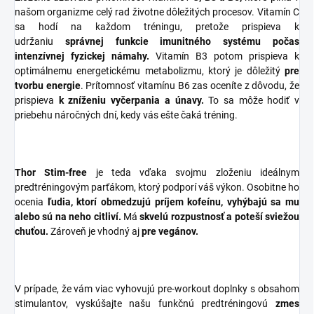
našom organizme celý rad životne dôležitých procesov. Vitamín C
sa hodí na každom tréningu, pretože prispieva k
udržaniu
správnej funkcie imunitného systému počas
intenzívnej fyzickej námahy.
Vitamín B3 potom prispieva k
optimálnemu energetickému metabolizmu, ktorý je dôležitý
pre
tvorbu energie
. Prítomnosť vitamínu B6 zas oceníte z dôvodu, že
prispieva
k zníženiu vyčerpania a únavy.
To sa môže hodiť v
priebehu náročných dní, kedy vás ešte čaká tréning.
Thor Stim-free
je teda vďaka svojmu zloženiu ideálnym
predtréningovým parťákom, ktorý podporí váš výkon. Osobitne ho
ocenia
ľudia, ktorí obmedzujú príjem kofeínu, vyhýbajú sa mu
alebo sú na neho citliví.
Má
skvelú rozpustnosť a poteší sviežou
chuťou.
Zároveň je vhodný aj
pre vegánov.
V prípade, že vám viac vyhovujú pre-workout doplnky s obsahom
stimulantov, vyskúšajte našu funkčnú predtréningovú
zmes