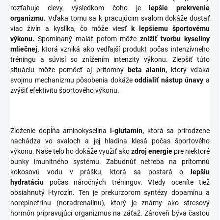
rozťahuje cievy, výsledkom čoho je
lepšie prekrvenie
organizmu.
Vďaka tomu sa k pracujúcim svalom dokáže dostať
viac živín a kyslíka, čo môže viesť
k lepšiemu športovému
výkonu.
Spomínaný malát potom môže
znížiť tvorbu kyseliny
mliečnej,
ktorá vzniká ako vedľajší produkt počas intenzívneho
tréningu a súvisí so znížením intenzity výkonu. Zlepšiť túto
situáciu môže pomôcť aj prítomný
beta alanín,
ktorý vďaka
svojmu mechanizmu pôsobenia dokáže
oddialiť nástup únavy
a
zvýšiť efektivitu športového výkonu.
Zloženie dopĺňa aminokyselina
l-glutamín,
ktorá sa prirodzene
nachádza vo svaloch a jej hladina klesá počas športového
výkonu. Naše telo ho dokáže využiť ako
zdroj energie
pre niektoré
bunky imunitného systému. Zabudnúť netreba na prítomnú
kokosovú vodu v prášku, ktorá sa postará o
lepšiu
hydratáciu
počas náročných tréningov. Vtedy oceníte tiež
obsiahnutý l-tyrozín. Ten je prekurzorom syntézy dopamínu a
norepinefrínu (noradrenalínu), ktorý je známy ako stresový
hormón pripravujúci organizmus na záťaž. Zároveň býva častou