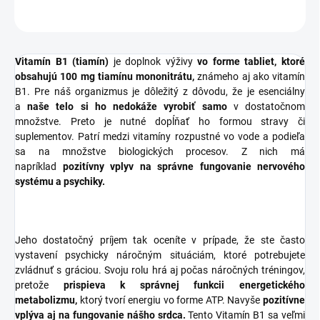
OPÝTAŤ SA
STRÁŽIŤ
Vitamín B1 (tiamín)
je doplnok výživy
vo forme tabliet,
ktoré
obsahujú 100 mg tiamínu mononitrátu,
známeho aj ako vitamín
B1. Pre náš organizmus je dôležitý z dôvodu, že je esenciálny
a
naše telo si ho nedokáže vyrobiť samo
v dostatočnom
množstve. Preto je nutné dopĺňať ho formou stravy či
suplementov. Patrí medzi vitamíny rozpustné vo vode a podieľa
sa na množstve biologických procesov. Z nich má
napríklad
pozitívny vplyv na správne fungovanie nervového
systému a psychiky.
Jeho dostatočný príjem tak oceníte v prípade, že ste často
vystavení psychicky náročným situáciám, ktoré potrebujete
zvládnuť s gráciou. Svoju rolu hrá aj počas náročných tréningov,
pretože
prispieva k správnej funkcii energetického
metabolizmu,
ktorý tvorí energiu vo forme ATP. Navyše
pozitívne
vplýva aj na fungovanie nášho srdca.
Tento Vitamín B1 sa veľmi