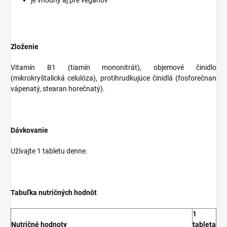
je vhodný aj pre vegánov
Zloženie
Vitamín B1 (tiamín mononitrát), objemové činidlo
(mikrokryštalická celulóza), protihrudkujúce činidlá (fosforečnan
vápenatý, stearan horečnatý).
Dávkovanie
Užívajte 1 tabletu denne.
Tabuľka nutričných hodnôt
1
Nutričné hodnoty
tableta