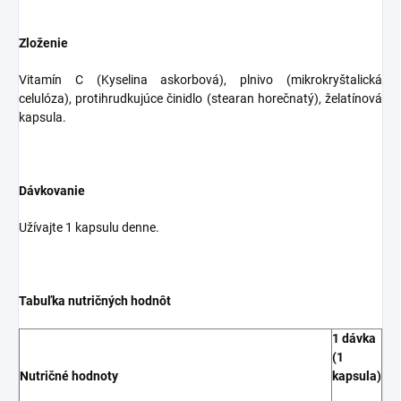
Zloženie
Vitamín C (Kyselina askorbová), plnivo (mikrokryštalická
celulóza), protihrudkujúce činidlo (stearan horečnatý), želatínová
kapsula.
Dávkovanie
Užívajte 1 kapsulu denne.
Tabuľka nutričných hodnôt
1 dávka
(1
Nutričné hodnoty
kapsula)