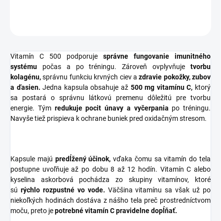
OPÝTAŤ SA
STRÁŽIŤ
Vitamín C 500 podporuje
správne fungovanie imunitného
systému
počas a po tréningu. Zároveň ovplyvňuje
tvorbu
kolagénu,
správnu funkciu krvných ciev a
zdravie pokožky, zubov
a ďasien.
Jedna kapsula obsahuje až
500 mg vitamínu C,
ktorý
sa postará o správnu látkovú premenu dôležitú pre tvorbu
energie. Tým
redukuje pocit únavy a vyčerpania
po tréningu.
Navyše tiež prispieva k ochrane buniek pred oxidačným stresom.
Kapsule majú
predĺžený účinok,
vďaka čomu sa vitamín do tela
postupne uvoľňuje až po dobu 8 až 12 hodín. Vitamín C alebo
kyselina askorbová pochádza zo skupiny vitamínov, ktoré
sú
rýchlo rozpustné vo vode.
Väčšina vitamínu sa však už po
niekoľkých hodinách dostáva z nášho tela preč prostredníctvom
moču, preto je
potrebné vitamín C pravidelne dopĺňať.