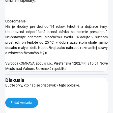
uhličitan vápenatý).
Upozornenie
Nie je vhodný pre deti do 14 rokov, tehotné a dojčiace ženy.
Ustanovená odporúčaná denná dávka sa nesmie presiahnuť.
Nevystavujte priamemu slnečnému svetlu. Skladujte v suchom
prostredí, pri teplote do 25 °C, v dobre uzavretom obale, mimo
dosahu malých detí. Nepoužívajte ako náhradu rozmanitej stravy
a zdravého životného štýlu.
VýrobcaKOMPAVA spol. s r.o., Piešťanská 1202/44, 915 01 Nové
Mesto nad Váhom, Slovenská republika.
Diskusia
Buďte prvý, kto napíše príspevok k tejto položke.
Pridať komentár