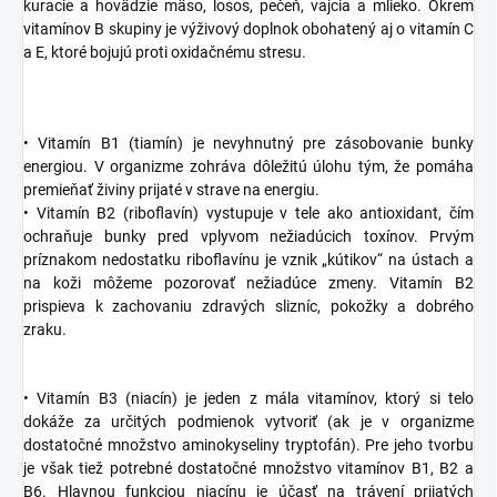
kuracie a hovädzie mäso, losos, pečeň, vajcia a mlieko. Okrem
vitamínov B skupiny je výživový doplnok obohatený aj o vitamín C
a E, ktoré bojujú proti oxidačnému stresu.
• Vitamín B1 (tiamín) je nevyhnutný pre zásobovanie bunky
energiou. V organizme zohráva dôležitú úlohu tým, že pomáha
premieňať živiny prijaté v strave na energiu.
• Vitamín B2 (riboflavín) vystupuje v tele ako antioxidant, čím
ochraňuje bunky pred vplyvom nežiadúcich toxínov. Prvým
príznakom nedostatku riboflavínu je vznik „kútikov“ na ústach a
na koži môžeme pozorovať nežiadúce zmeny. Vitamín B2
prispieva k zachovaniu zdravých slizníc, pokožky a dobrého
zraku.
• Vitamín B3 (niacín) je jeden z mála vitamínov, ktorý si telo
dokáže za určitých podmienok vytvoriť (ak je v organizme
dostatočné množstvo aminokyseliny tryptofán). Pre jeho tvorbu
je však tiež potrebné dostatočné množstvo vitamínov B1, B2 a
B6. Hlavnou funkciou niacínu je účasť na trávení prijatých