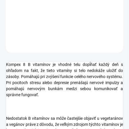
−
+
Pridať do košíka
DETAILNÉ INFORMÁCIE
OPÝTAŤ SA
STRÁŽIŤ
Kompex 8 B vitamínov je vhodné telu dopĺňať každý deň s
ohľadom na fakt, že tieto vitamíny si telo nedokáže uložiť do
zásoby. Pomáhajú pri zvýšení funkcie celého nervového systému.
Pri pocitoch stresu alebo depresie prenášajú nervové impulzy a
pomáhajú nervovým bunkám medzi sebou komunikovať a
správne fungovať.
Nedostatok B vitamínov sa môže častejšie objaviť u vegetaránov
a vegánov práve z dôvodu, že veľkým zdrojom týchto vitamínov je