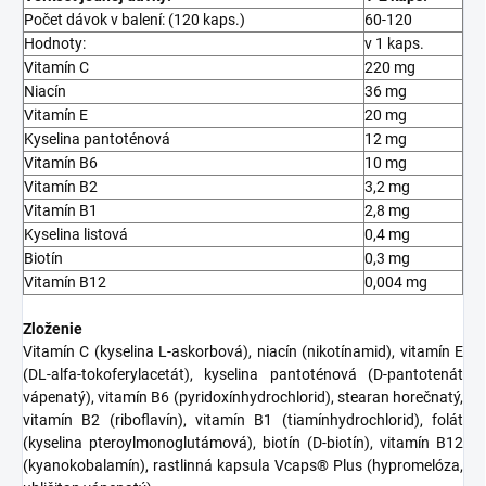
Počet dávok v balení: (120 kaps.)
60-120
Hodnoty:
v 1 kaps.
Vitamín C
220 mg
Niacín
36 mg
Vitamín E
20 mg
Kyselina pantoténová
12 mg
Vitamín B6
10 mg
Vitamín B2
3,2 mg
Vitamín B1
2,8 mg
Kyselina listová
0,4 mg
Biotín
0,3 mg
Vitamín B12
0,004 mg
Zloženie
Vitamín C (kyselina L-askorbová), niacín (nikotínamid), vitamín E
(DL-alfa-tokoferylacetát), kyselina pantoténová (D-pantotenát
vápenatý), vitamín B6 (pyridoxínhydrochlorid), stearan horečnatý,
vitamín B2 (riboflavín), vitamín B1 (tiamínhydrochlorid), folát
(kyselina pteroylmonoglutámová), biotín (D-biotín), vitamín B12
(kyanokobalamín), rastlinná kapsula Vcaps® Plus (hypromelóza,