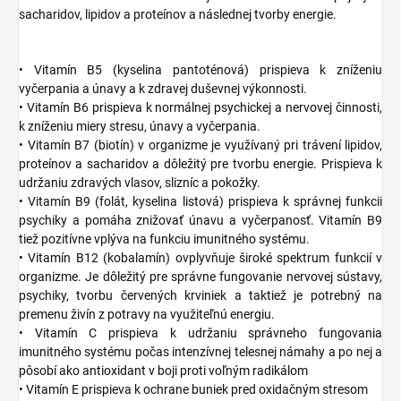
sacharidov, lipidov a proteínov a následnej tvorby energie.
• Vitamín B5 (kyselina pantoténová) prispieva k zníženiu
vyčerpania a únavy a k zdravej duševnej výkonnosti.
• Vitamín B6 prispieva k normálnej psychickej a nervovej činnosti,
k zníženiu miery stresu, únavy a vyčerpania.
• Vitamín B7 (biotín) v organizme je využívaný pri trávení lipidov,
proteínov a sacharidov a dôležitý pre tvorbu energie. Prispieva k
udržaniu zdravých vlasov, slizníc a pokožky.
• Vitamín B9 (folát, kyselina listová) prispieva k správnej funkcii
psychiky a pomáha znižovať únavu a vyčerpanosť. Vitamín B9
tiež pozitívne vplýva na funkciu imunitného systému.
• Vitamín B12 (kobalamín) ovplyvňuje široké spektrum funkcií v
organizme. Je dôležitý pre správne fungovanie nervovej sústavy,
psychiky, tvorbu červených krviniek a taktiež je potrebný na
premenu živín z potravy na využiteľnú energiu.
• Vitamín C prispieva k udržaniu správneho fungovania
imunitného systému počas intenzívnej telesnej námahy a po nej a
pôsobí ako antioxidant v boji proti voľným radikálom
• Vitamín E prispieva k ochrane buniek pred oxidačným stresom