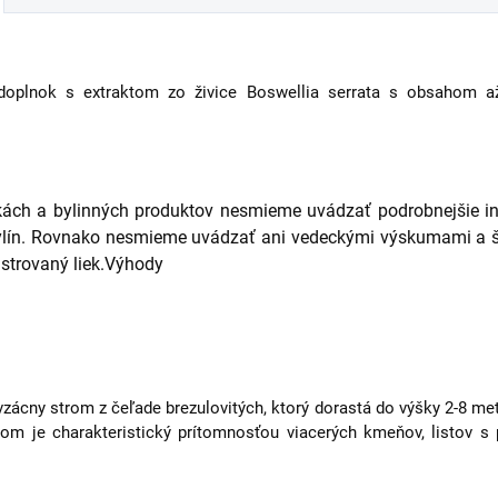
 doplnok s extraktom zo živice Boswellia serrata s obsahom a
inkách a bylinných produktov nesmieme uvádzať podrobnejšie i
ylín. Rovnako nesmieme uvádzať ani vedeckými výskumami a št
strovaný liek.
Výhody
 vzácny strom z čeľade brezulovitých, ktorý dorastá do výšky 2-8 me
trom je charakteristický prítomnosťou viacerých kmeňov, listov s