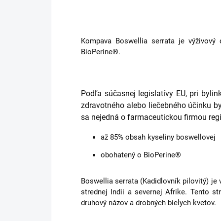
Kompava Boswellia serrata je výživový
BioPerine®.
Podľa súčasnej legislatívy EU, pri byl
zdravotného alebo liečebného účinku b
sa nejedná o farmaceutickou firmou regi
až 85% obsah kyseliny boswellovej
obohatený o BioPerine®
Boswellia serrata (Kadidlovník pilovitý) je
strednej Indii a severnej Afrike. Tento s
druhový názov a drobných bielych kvetov.