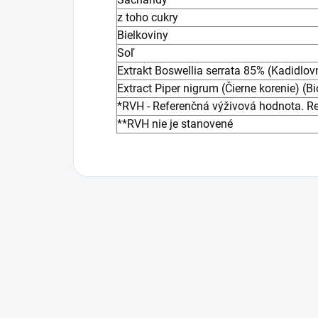
z toho cukry
Bielkoviny
Soľ
Extrakt Boswellia serrata 85% (Kadidlovn
Extract Piper nigrum (Čierne korenie) (B
*RVH - Referenčná výživová hodnota. Re
**RVH nie je stanovené