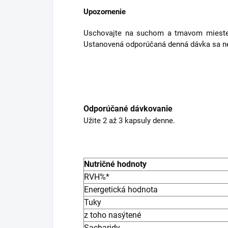
Upozornenie
Uschovajte na suchom a tmavom mieste p
Ustanovená odporúčaná denná dávka sa nes
Odporúčané dávkovanie
Užite 2 až 3 kapsuly denne.
Nutričné hodnoty
RVH%*
Energetická hodnota
Tuky
z toho nasýtené
Sacharidy