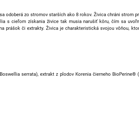
 sa odoberá zo stromov starších ako 8 rokov. Živica chráni strom p
ia s cieľom získania živice tak musia narušiť kôru, čím sa uvoľn
 prášok či extrakty. Živica je charakteristická svojou vôňou, kt
(Boswellia serrata), extrakt z plodov Korenia čierneho BioPerine® (