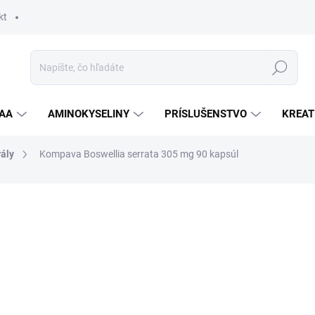
kt
Hľadať
AA
AMINOKYSELINY
PRÍSLUŠENSTVO
KREAT
ály
Kompava Boswellia serrata 305 mg 90 kapsúl
nia
ZNAČKA:
KOMPAVA
12,70 €
Jednotková
SKLADOM
cena:
MOŽNOSTI DORUČENIA
−
+