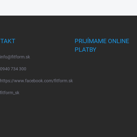
TAKT
PRIJÍMAME ONLINE
PLATBY
info
@
fitform.sk
0940 734 300
https://www.facebook.com/fitform.sk
fitform_sk