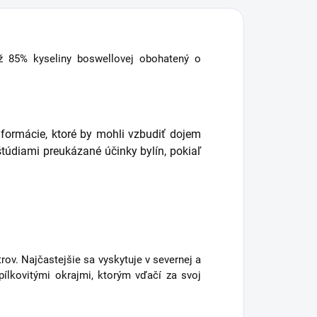
ž 85% kyseliny boswellovej obohatený o
nformácie, ktoré by mohli vzbudiť dojem
údiami preukázané účinky bylín, pokiaľ
trov. Najčastejšie sa vyskytuje v severnej a
 pílkovitými okrajmi, ktorým vďačí za svoj