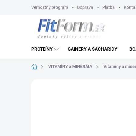
Prejsť
Vernostný program
Doprava
Platba
Konta
na
obsah
PROTEÍNY
GAINERY A SACHARIDY
BC
Domov
VITAMÍNY a MINERÁLY
Vitamíny a miner
Neohodnotené
Podrobnosti hodnote