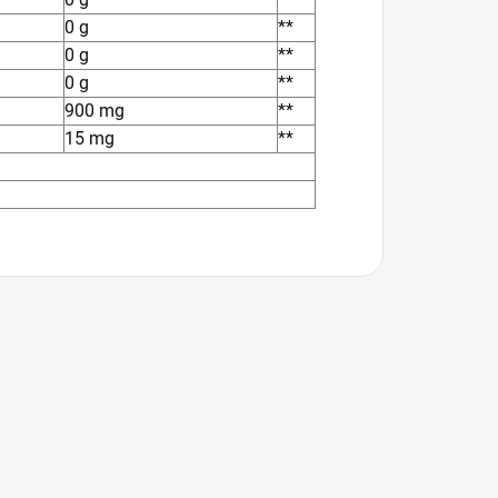
0 g
**
0 g
**
0 g
**
900 mg
**
15 mg
**