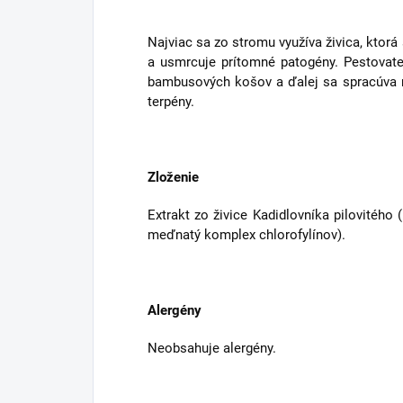
Najviac sa zo stromu využíva živica, ktorá
a usmrcuje prítomné patogény. Pestovatel
bambusových košov a ďalej sa spracúva na
terpény.
Zloženie
Extrakt zo živice Kadidlovníka pilovitého 
meďnatý komplex chlorofylínov).
Alergény
Neobsahuje alergény.