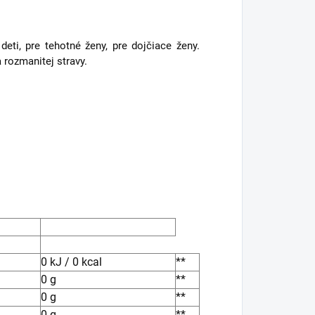
i, pre tehotné ženy, pre dojčiace ženy.
rozmanitej stravy.
0 kJ / 0 kcal
**
0 g
**
0 g
**
0 g
**