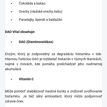
Čokoláda a kakao
Orechy (vlašské orechy, kešu)
Paradajky, špenát a baklažán
DAO Vital obsahuje:
DAO (Diaminooxidáza)
Enzým, ktorý je zodpovedný za degradáciu histamínu v tele.
Hlavnou funkciou DAO je rozkladať histamín v rôznych tkanivách,
najmä v črevách, kde pomáha predchádzať jeho nadmernej
akumulácii.
Vitamín C
Môže pomôcť stabilizovať mastné bunky a znižovať uvoľňovanie
histamínu. Je tiež silný antioxidant, ktorý môže podporovať
zdravie čriev.