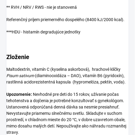
** RVH / NRV / RWS - nie je stanovená
Referenčný príjem priemerného dospelého (8400 kJ/2000 kcal).
***HDU - histamín degradujúce jednotky
Zloženie
Maltodextrín, vitamín C (kyselina askorbová), hrachové klíčky
Pisum sativum
(diaminooxidáza – DAO), vitamín B6 (pyridoxín),
rastlinná acidorezistentná kapsula (hypromelóza, pektín, voda).
Upozornenie:
Nevhodné pre deti do 15 rokov, užívanie počas
tehotenstva a dojčenia je potrebné konzultovať s gynekológom.
Ustanovená odporúčaná denná dávka sa nesmie presiahnuť.
Nevystavujte priamemu slnečnému svetlu. Skladujte v suchom
prostredí, v chladnom mieste do 20 °C, v dobre uzavretom obale,
mimo dosahu malých detí. Nepoužívajte ako náhradu rozmanitej
stravy.