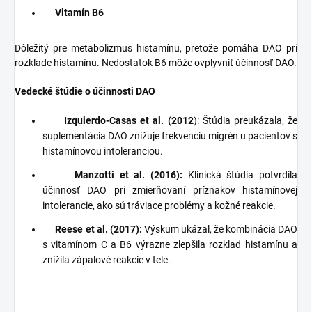
Vitamín B6
Dôležitý pre metabolizmus histamínu, pretože pomáha DAO pri
rozklade histamínu. Nedostatok B6 môže ovplyvniť účinnosť DAO.
Vedecké štúdie o účinnosti DAO
Izquierdo-Casas et al. (2012
): Štúdia preukázala, že
suplementácia DAO znižuje frekvenciu migrén u pacientov s
histamínovou intoleranciou.
Manzotti et al. (2016):
Klinická štúdia potvrdila
účinnosť DAO pri zmierňovaní príznakov histamínovej
intolerancie, ako sú tráviace problémy a kožné reakcie.
Reese et al. (2017):
Výskum ukázal, že kombinácia DAO
s vitamínom C a B6 výrazne zlepšila rozklad histamínu a
znížila zápalové reakcie v tele.