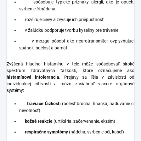
spôsobuje typické príznaky alergií, ako je opuch,
svrbenie či nádcha
rozširuje cievy a zvyšuje ich priepustnosť
v žalúdku podporuje tvorbu kyseliny pre trávenie
v mozgu pôsobí ako neurotransmiter ovplyvňujúci
spánok, bdelosť a pamäť
Zvýšená hladina histamínu v tele môže spôsobovať široké
spektrum zdravotných ťažkostí, ktoré označujeme ako
histamínová intolerancia
. Prejavy sa líšia v závislosti od
individuálnej citlivosti a môžu zasiahnuť viaceré orgánové
systémy:
tráviace ťažkostí
(bolesť brucha, hnačka, nadúvanie či
nevoľnosť)
kožné reakcie
(urtikária, začervenanie, ekzém)
respiračné symptómy
(nádcha, svrbenie očí, kašeľ)