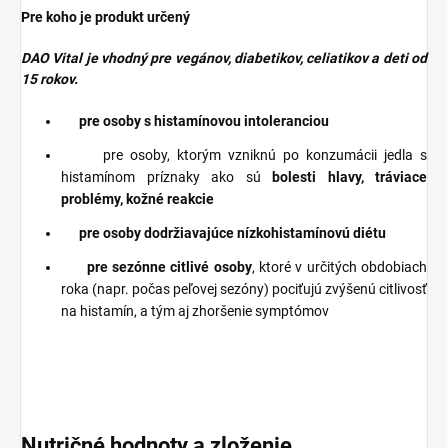
Pre koho je produkt určený
DAO Vital je vhodný pre vegánov, diabetikov, celiatikov a deti od
15 rokov.
pre osoby s histamínovou intoleranciou
pre osoby, ktorým vzniknú po konzumácii jedla s
histamínom príznaky ako sú
bolesti hlavy, tráviace
problémy, kožné reakcie
pre osoby dodržiavajúce nízkohistamínovú
diétu
pre sezónne citlivé osoby
, ktoré v určitých obdobiach
roka (napr. počas peľovej sezóny) pociťujú zvýšenú citlivosť
na histamín, a tým aj zhoršenie symptómov
Nutričné hodnoty a zloženie