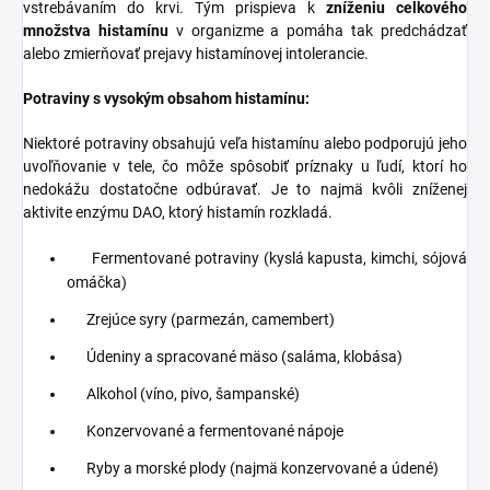
vstrebávaním do krvi. Tým prispieva k
zníženiu celkového
množstva histamínu
v organizme a pomáha tak predchádzať
alebo zmierňovať prejavy histamínovej intolerancie.
Potraviny s vysokým obsahom histamínu:
Niektoré potraviny obsahujú veľa histamínu alebo podporujú jeho
uvoľňovanie v tele, čo môže spôsobiť príznaky u ľudí, ktorí ho
nedokážu dostatočne odbúravať. Je to najmä kvôli zníženej
aktivite enzýmu DAO, ktorý histamín rozkladá.
Fermentované potraviny (kyslá kapusta, kimchi, sójová
omáčka)
Zrejúce syry (parmezán, camembert)
Údeniny a spracované mäso (saláma, klobása)
Alkohol (víno, pivo, šampanské)
Konzervované a fermentované nápoje
Ryby a morské plody (najmä konzervované a údené)