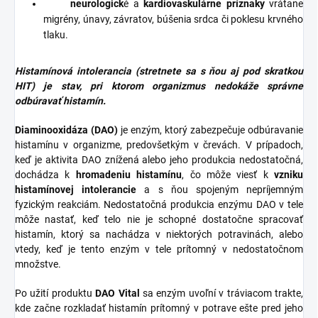
neurologick
é a
kardiovaskulárne príznaky
vrátane
migrény, únavy, závratov, búšenia srdca či poklesu krvného
tlaku.
Histamínová intolerancia (stretnete sa s ňou aj pod skratkou
HIT) je stav, pri ktorom organizmus nedokáže správne
odbúravať histamín.
Diaminooxidáza (DAO)
je enzým, ktorý zabezpečuje odbúravanie
histamínu v organizme, predovšetkým v črevách. V prípadoch,
keď je aktivita DAO znížená alebo jeho produkcia nedostatočná,
dochádza k
hromadeniu histamínu
, čo môže viesť k
vzniku
histamínovej intolerancie
a s ňou spojeným nepríjemným
fyzickým reakciám. Nedostatočná produkcia enzýmu DAO v tele
môže nastať, keď telo nie je schopné dostatočne spracovať
histamín, ktorý sa nachádza v niektorých potravinách, alebo
vtedy, keď je tento enzým v tele prítomný v nedostatočnom
množstve.
Po užití produktu
DAO Vital
sa enzým uvoľní v tráviacom trakte,
kde začne rozkladať histamín prítomný v potrave ešte pred jeho