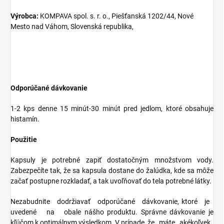
Výrobca:
KOMPAVA spol. s. r. o., Piešťanská 1202/44, Nové
Mesto nad Váhom, Slovenská republika,
Odporúčané dávkovanie
1-2 kps denne 15 minút-30 minút pred jedlom, ktoré obsahuje
histamín.
Použitie
Kapsuly je potrebné zapiť dostatočným množstvom vody.
Zabezpečíte tak, že sa kapsula dostane do žalúdka, kde sa môže
začať postupne rozkladať, a tak uvoľňovať do tela potrebné látky.
Nezabudnite dodržiavať odporúčané dávkovanie, ktoré je
uvedené na obale nášho produktu. Správne dávkovanie je
kľúčom k optimálnym výsledkom. V prípade, že máte akékoľvek