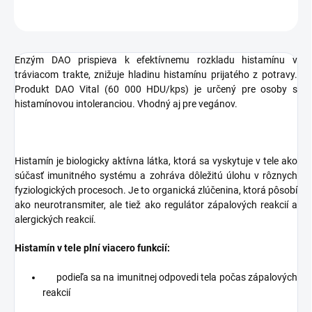
OPÝTAŤ SA
STRÁŽIŤ
Enzým DAO prispieva k efektívnemu rozkladu histamínu v
tráviacom trakte, znižuje hladinu histamínu prijatého z potravy.
Produkt DAO Vital (60 000 HDU/kps) je určený pre osoby s
histamínovou intoleranciou. Vhodný aj pre vegánov.
Histamín je biologicky aktívna látka, ktorá sa vyskytuje v tele ako
súčasť imunitného systému a zohráva dôležitú úlohu v rôznych
fyziologických procesoch. Je to organická zlúčenina, ktorá pôsobí
ako neurotransmiter, ale tiež ako regulátor zápalových reakcií a
alergických reakcií.
Histamín v tele plní viacero funkcií:
podieľa sa na imunitnej odpovedi tela počas zápalových
reakcií