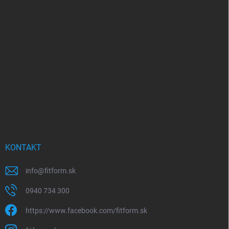
á
p
ä
t
i
e
KONTAKT
info
@
fitform.sk
0940 734 300
https://www.facebook.com/fitform.sk