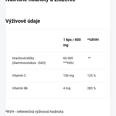
Výživové údaje
1 kps / 400
*%RVH
mg
Hrachové klíčky
60 000
**
(diaminooxidáza - DAO)
***HDU
Vitamín C
100 mg
125 %
Vitamín B6
4 mg
285 %
*RVH - referenčná výživová hodnota