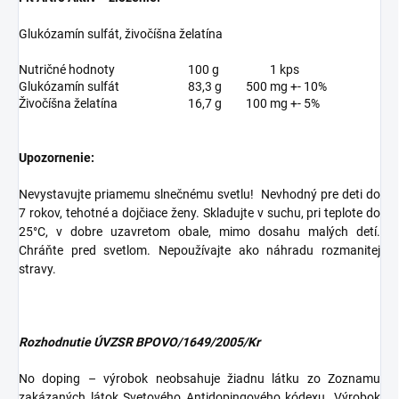
Glukózamín sulfát, živočíšna želatína
Nutričné hodnoty
100 g
1 kps
Glukózamín sulfát
83,3 g
500 mg +- 10%
Živočíšna želatína
16,7 g
100 mg +- 5%
Upozornenie:
Nevystavujte priamemu slnečnému svetlu! Nevhodný pre deti do
7 rokov, tehotné a dojčiace ženy. Skladujte v suchu, pri teplote do
25°C, v dobre uzavretom obale, mimo dosahu malých detí.
Chráňte pred svetlom. Nepoužívajte ako náhradu rozmanitej
stravy.
Rozhodnutie ÚVZSR BPOVO/1649/2005/Kr
No doping – výrobok neobsahuje žiadnu látku zo Zoznamu
zakázaných látok Svetového Antidopingového kódexu. Výrobok