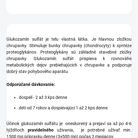
OPÝTAŤ SA
STRÁŽIŤ
Glukozamín sulfát je telu vlastná látka. Je hlavnou zložkou
chrupavky. Stimuluje bunky chrupavky (chondrocyty) k syntéze
proteoglykánov. Proteoglykány sú základné stavebné zložky
chrupavky. Glukozamín sulfát prispieva k rovnováhe
metabolických dejov prebiehajúcich v chrupavke a podporuje
dobrý stav pohybového aparátu.
Odporúčané dávkovanie:
dospelí - 2 až 3 kps denne
deti od 7 rokov a dospievajúci 1 až 2 kps denne
Účinok glukozamín sulfátu je oneskorený a prejaví sa až po 4-6
týždňoch
pravidelného
uživania, je potrebné užívať min.
1500 mg prípravku denne (3×500 mg) počas 2 mesiacov.