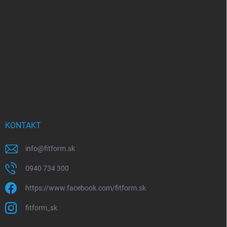
p
ä
t
i
e
KONTAKT
info
@
fitform.sk
0940 734 300
https://www.facebook.com/fitform.sk
fitform_sk