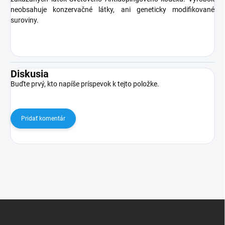
neobsahuje konzervačné látky, ani geneticky modifikované
suroviny.
Diskusia
Buďte prvý, kto napíše príspevok k tejto položke.
Pridať komentár
Z
á