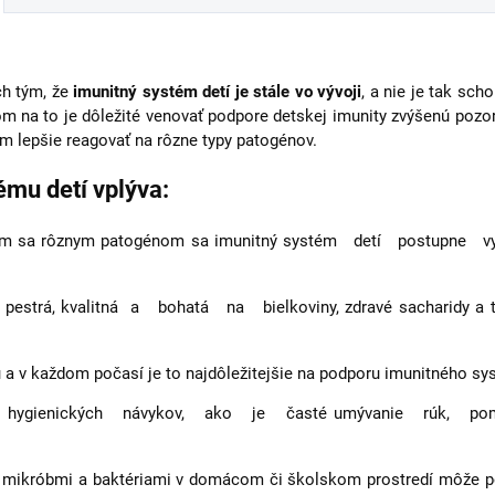
ch tým, že
imunitný systém detí je stále vo vývoji
, a nie je tak sc
m na to je dôležité venovať podpore detskej imunity zvýšenú pozo
m lepšie reagovať na rôzne typy patogénov.
ému detí vplýva:
ením sa rôznym patogénom sa imunitný systém detí postup
á, kvalitná a bohatá na bielkoviny, zdravé sacharidy a tuk
a v každom počasí je to najdôležitejšie na podporu imunitného sy
hygienických návykov, ako je časté umývanie rúk, pom
i mikróbmi a baktériami v domácom či školskom prostredí môže p