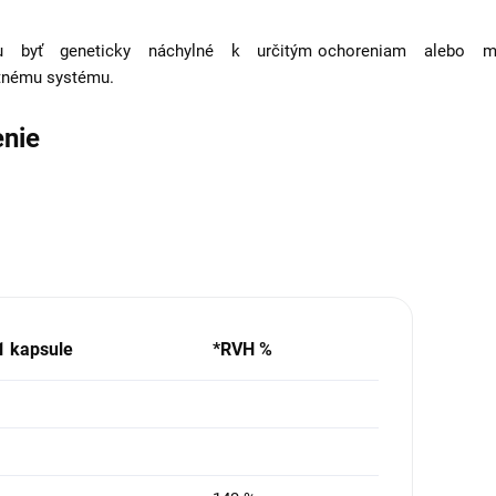
byť geneticky náchylné k určitým ochoreniam alebo m
tnému systému.
enie
1 kapsule
*RVH %