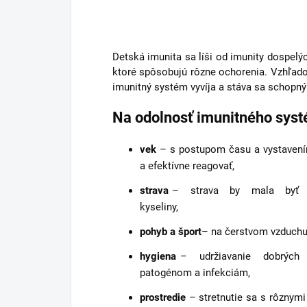
Detská imunita sa líši od imunity dospelý
ktoré spôsobujú rôzne ochorenia. Vzhľado
imunitný systém vyvíja a stáva sa schopný
Na odolnosť imunitného syst
vek
– s postupom času a vystav
a efektívne reagovať,
strava
– strava by mala byť pestr
kyseliny,
pohyb a šport
– na čerstvom vzduchu 
hygiena
– udržiavanie dobrých 
patogénom a infekciám,
prostredie
– stretnutie sa s rôznym