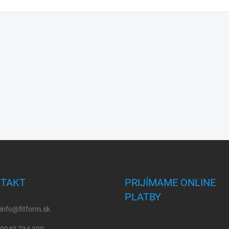
TAKT
PRIJÍMAME ONLINE
PLATBY
info
@
fitform.sk