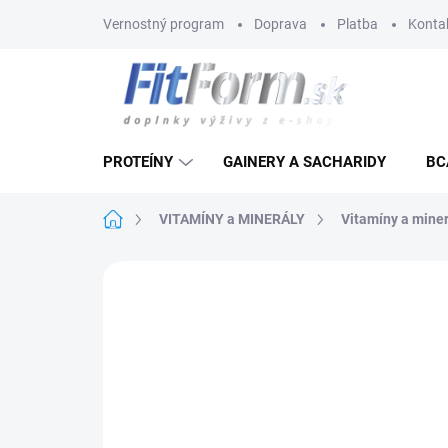
Prejsť
Vernostný program
Doprava
Platba
Konta
na
obsah
PROTEÍNY
GAINERY A SACHARIDY
BC
Domov
VITAMÍNY a MINERÁLY
Vitamíny a miner
Neohodnotené
Podrobnosti hodnote