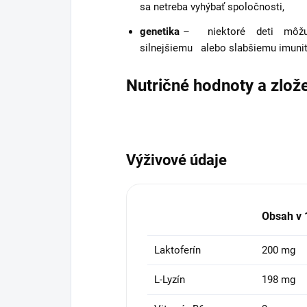
sa netreba vyhýbať spoločnosti,
genetika
– niektoré deti môžu 
silnejšiemu alebo slabšiemu imuni
Nutričné hodnoty a zlož
Výživové údaje
Obsah v 
Laktoferín
200 mg
L-Lyzín
198 mg