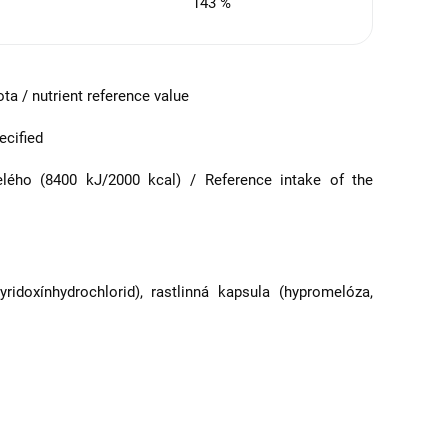
143 %
a / nutrient reference value
ecified
lého (8400 kJ/2000 kcal) / Reference intake of the
yridoxínhydrochlorid), rastlinná kapsula (hypromelóza,