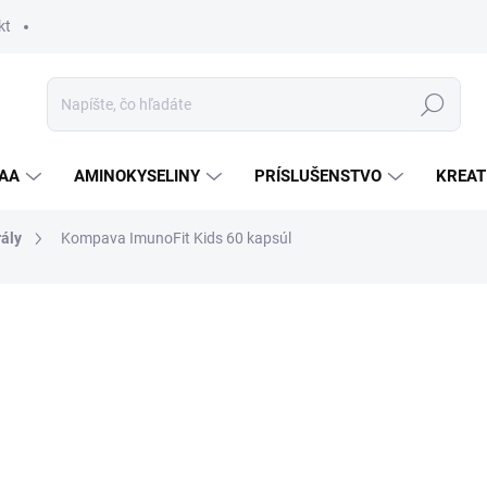
kt
Hľadať
AA
AMINOKYSELINY
PRÍSLUŠENSTVO
KREAT
ály
Kompava ImunoFit Kids 60 kapsúl
nia
ZNAČKA:
KOMPAVA
24,90 €
Jednotková
SKLADOM
cena:
MOŽNOSTI DORUČENIA
−
+