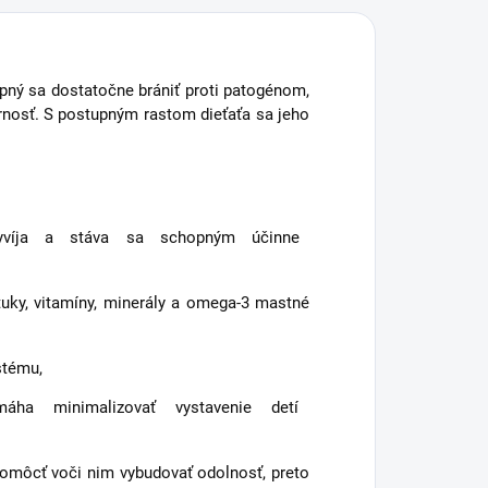
hopný sa dostatočne brániť proti patogénom,
rnosť. S postupným rastom dieťaťa sa jeho
ne vyvíja a stáva sa schopným účinne
y, vitamíny, minerály a omega-3 mastné
stému,
áha minimalizovať vystavenie detí
omôcť voči nim vybudovať odolnosť, preto