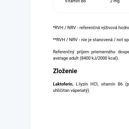
Vitamín B6
2 mg
*RVH / NRV - referenčná výživová hodnot
**RVH / NRV - nie je stanovená / not sp
Referenčný príjem priemerného dospe
average adult (8400 kJ/2000 kcal).
Zloženie
Laktoferín
, L-lyzín HCl, vitamín B6 (p
uhličitan vápenatý).