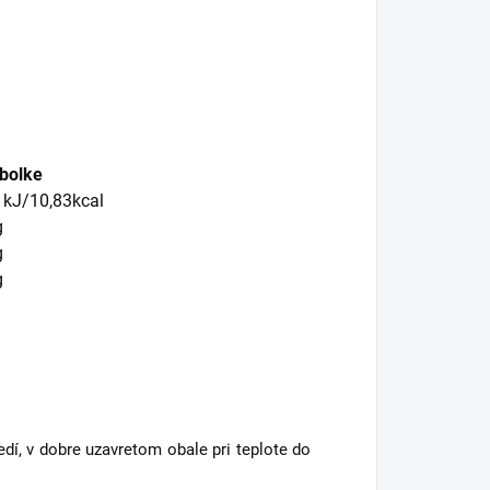
obolke
 kJ/10,83kcal
g
g
g
dí, v dobre uzavretom obale pri teplote do