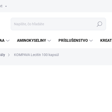
kt
Hľadať
AA
AMINOKYSELINY
PRÍSLUŠENSTVO
KREAT
ály
KOMPAVA Lecitín 100 kapsúl
nia
ZNAČKA:
KOMPAVA
10,90 €
Jednotková
SKLADOM
cena:
MOŽNOSTI DORUČENIA
−
+