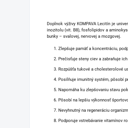
Doplnok výživy KOMPAVA Lecitín je univerz
inozitolu (vit. B8), fosfolipidov a aminok
bunky – svalovej, nervovej a mozgovej.
Zlepšuje pamäť a koncentráciu, podp
Prečisťuje steny ciev a zabraňuje ic
Rozpúšťa tukové a cholesterolové us
Posilňuje imunitný systém, pôsobí p
Napomáha ku zlepšovaniu stavu poko
Pôsobí na lepšiu výkonnosť športov
Nevyhnutný na regeneráciu organizm
Podporuje vstrebávanie vitamínov roz