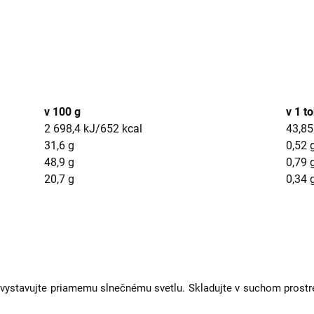
v 100 g
v 1 t
2 698,4 kJ/652 kcal
43,85
31,6 g
0,52 
48,9 g
0,79 
20,7 g
0,34 
Nevystavujte priamemu slnečnému svetlu. Skladujte v suchom prostre