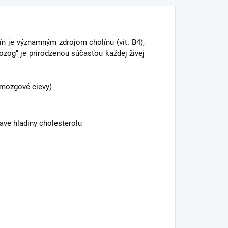
ín je významným zdrojom cholínu (vit. B4),
mozog" je prirodzenou súčasťou každej živej
 mozgové cievy)
ave hladiny cholesterolu