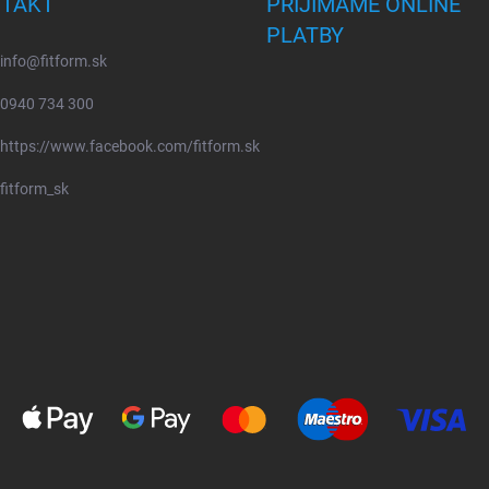
TAKT
PRIJÍMAME ONLINE
PLATBY
info
@
fitform.sk
0940 734 300
https://www.facebook.com/fitform.sk
fitform_sk