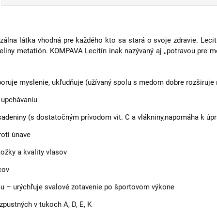
álna látka vhodná pre každého kto sa stará o svoje zdravie. Lecit
yseliny metatión. KOMPAVA Lecitín inak nazývaný aj ,,potravou pre 
oruje myslenie, ukľudňuje (užívaný spolu s medom dobre rozširuje
h upchávaniu
adeniny (s dostatočným prívodom vit. C a vlákniny,napomáha k úpr
roti únave
žky a kvality vlasov
cov
u – urýchľuje svalové zotavenie po športovom výkone
pustných v tukoch A, D, E, K