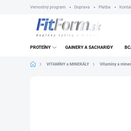
Prejsť
Vernostný program
Doprava
Platba
Konta
na
obsah
PROTEÍNY
GAINERY A SACHARIDY
BC
Domov
VITAMÍNY a MINERÁLY
Vitamíny a miner
Neohodnotené
Podrobnosti hodnote