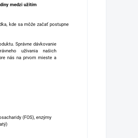
odiny medzi užitím
údka, kde sa môže začať postupne
uktu. Správne dávkovanie
právneho užívania našich
 pre nás na prvom mieste a
igosacha­ridy (FOS), enzýmy
atý)