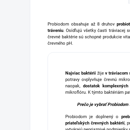
Probiodom obsahuje až 8 druhov
probio
tráveniu
. Osídľujú všetky časti tráviacej 
črevné baktérie sú schopné produkcie vita
črevného pH.
Najviac baktérií
žije
v tráviacom
potravy ovplyvňuje črevnú mik
naopak,
dostatok komplexných 
mikroflóru. K týmto baktériám pat
Prečo je vybrať Probiodom s
Probiodom je doplnený o
preb
priateľských črevných baktérií
, 
vytvárajú nepriaznivé podmienky 