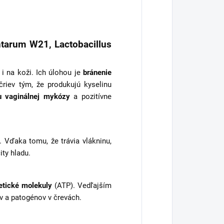
ntarum W21, Lactobacillus
i na koži. Ich úlohou je
bránenie
 čriev tým, že produkujú kyselinu
u vaginálnej mykózy
a pozitívne
 Vďaka tomu, že trávia vlákninu,
ity hladu.
etické molekuly
(ATP). Vedľajším
v a patogénov v črevách.