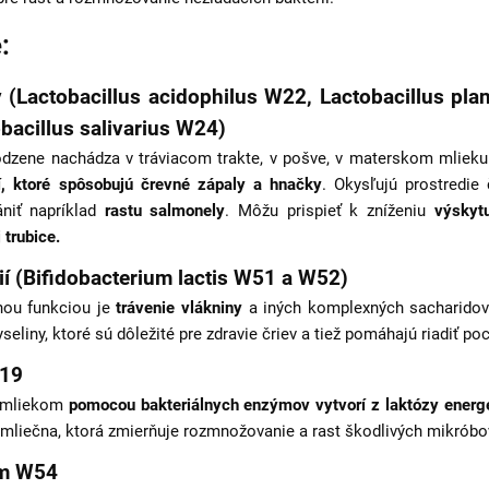
:
 (Lactobacillus acidophilus W22, Lactobacillus pla
bacillus salivarius W24)
rodzene nachádza v tráviacom trakte, v pošve, v materskom mlieku 
í, ktoré spôsobujú črevné zápaly a hnačky
. Okysľujú prostredie
niť napríklad
rastu salmonely
. Môžu prispieť k zníženiu
výskyt
 trubice.
ií (Bifidobacterium lactis W51 a W52)
vnou funkciou je
trávenie vlákniny
a iných komplexných sacharidov.
liny, ktoré sú dôležité pre zdravie čriev a tiež pomáhajú riadiť poc
W19
s mliekom
pomocou bakteriálnych enzýmov vytvorí z laktózy energ
mliečna, ktorá zmierňuje rozmnožovanie a rast škodlivých mikróbo
um W54