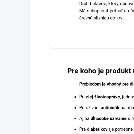
Druh baktérie, ktorý obnovu
Má schopnosť priľnúť na čr
črevnú sliznicu do krvi.
Pre koho je produkt
Probiodom je vhodný pre dia
Pri
zlej životospráve
, jedn
Po užívaní
antibiotík
na obn
Aj na
dlhodobé užívanie
s 
Pre
diabetikov
(je potrebné