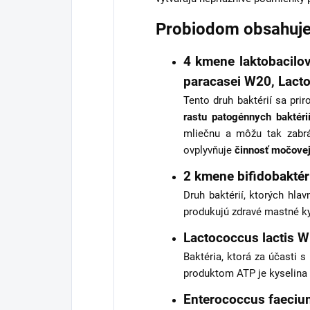
Probiodom obsahuje
4 kmene laktobacilov
paracasei W20, Lacto
Tento druh baktérií sa pri
rastu patogénnych baktéri
mliečnu a môžu tak zabrá
ovplyvňuje
činnosť močovej
2 kmene bifidobaktér
Druh baktérií, ktorých hla
produkujú zdravé mastné kyse
Lactococcus lactis 
Baktéria, ktorá za účasti 
produktom ATP je kyselina 
Enterococcus faeci