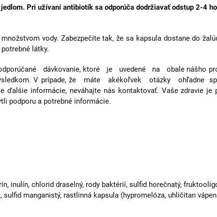
jedlom. Pri užívaní antibiotík sa odporúča dodržiavať odstup 2-4 h
 množstvom vody. Zabezpečíte tak, že sa kapsula dostane do žal
 potrebné látky.
odporúčané dávkovanie, ktoré je uvedené na obale nášho prod
výsledkom. V prípade, že máte akékoľvek otázky ohľadne s
te ďalšie informácie, neváhajte nás kontaktovať. Vaše zdravie je
li podporu a potrebné informácie.
n, inulín, chlorid draselný, rody baktérií, sulfid horečnatý, fruktool
, sulfid manganistý,
rastlinná kapsula (hypromelóza, uhličitan vápen