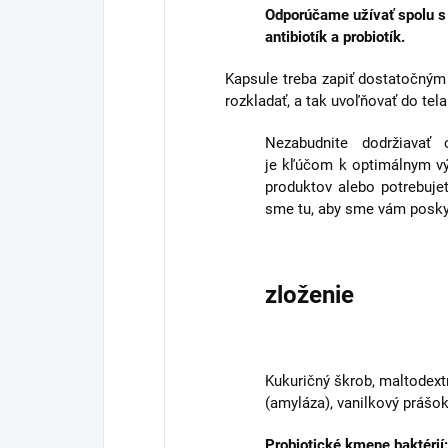
Odporúčame užívať spolu s 
antibiotík a probiotík.
Kapsule treba zapiť dostatočným
rozkladať, a tak uvoľňovať do tela
Nezabudnite dodržiavať 
je kľúčom k optimálnym 
produktov alebo potrebuje
sme tu, aby sme vám poskyt
zloženie
Kukuričný škrob, maltodextrí
(amyláza), vanilkový prášok
Probiotické kmene baktérií: