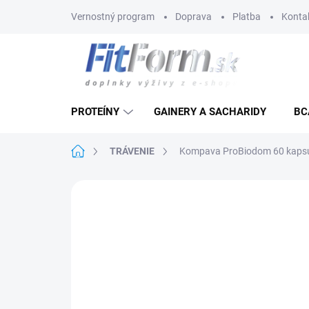
Prejsť
Vernostný program
Doprava
Platba
Konta
na
obsah
PROTEÍNY
GAINERY A SACHARIDY
BC
Domov
TRÁVENIE
Kompava ProBiodom 60 kaps
Neohodnotené
Podrobnosti hodnote