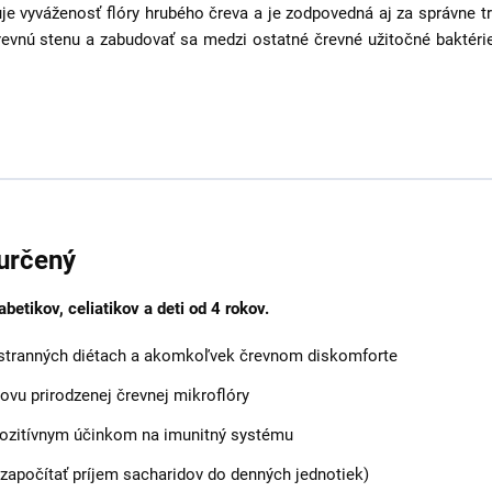
je vyváženosť flóry hrubého čreva a je zodpovedná aj za správne trá
evnú stenu a zabudovať sa medzi ostatné črevné užitočné baktérie
 určený
betikov, celiatikov a deti od 4 rokov.
ostranných diétach a akomkoľvek črevnom diskomforte
ovu prirodzenej črevnej mikroflóry
pozitívnym účinkom na imunitný systému
 započítať príjem sacharidov do denných jednotiek)