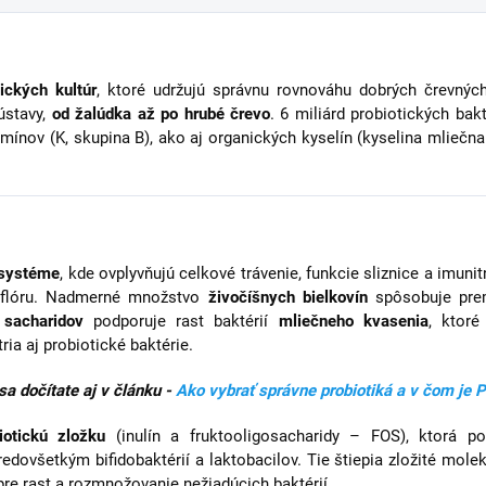
tických kultúr
, ktoré udržujú správnu rovnováhu dobrých črevných
sústavy,
od žalúdka až po hrubé črevo
. 6 miliárd probiotických bakt
mínov (K, skupina B), ako aj organických kyselín (kyselina mliečna
 systéme
, kde ovplyvňujú celkové trávenie, funkcie sliznice a imun
roflóru. Nadmerné množstvo
živočíšnych bielkovín
spôsobuje pr
sacharidov
podporuje rast baktérií
mliečneho kvasenia
, ktoré
ria aj probiotické baktérie.
a dočítate aj v článku -
Ako vybrať správne probiotiká a v čom je
iotickú zložku
(inulín a fruktooligosacharidy – FOS), ktorá p
predovšetkým bifidobaktérií a laktobacilov. Tie štiepia zložité molek
pre rast a rozmnožovanie nežiadúcich baktérií.