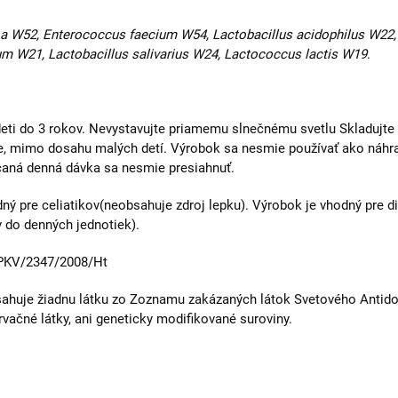
 a W52, Enterococcus faecium W54, Lactobacillus acidophilus W22,
um W21, Lactobacillus salivarius W24, Lactococcus lactis W19
.
deti do 3 rokov. Nevystavujte priamemu slnečnému svetlu Skladujte 
e, mimo dosahu malých detí. Výrobok sa nesmie používať ako náhra
čaná denná dávka sa nesmie presiahnuť.
 pre celiatikov(ne­obsahuje zdroj lepku). Výrobok je vhodný pre di
v do denných jednotiek).
PKV/2347/2008/Ht
ahuje žiadnu látku zo Zoznamu zakázaných látok Svetového Antid
ačné látky, ani geneticky modifikované suroviny.