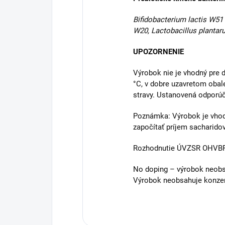
Bifidobacterium lactis W51
W20, Lactobacillus plantar
UPOZORNENIE
Výrobok nie je vhodný pre 
°C, v dobre uzavretom obal
stravy. Ustanovená odporú
Poznámka: Výrobok je vhodný
započítať príjem sacharido
Rozhodnutie ÚVZSR OHVB
No doping – výrobok neobs
Výrobok neobsahuje konzerv