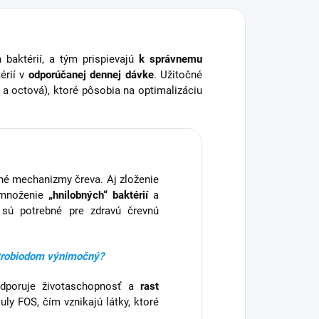
 baktérií, a tým prispievajú
k správnemu
érií v
odporúčanej dennej dávke
. Užitočné
 a octová), ktoré pôsobia na optimalizáciu
itné mechanizmy čreva. Aj zloženie
emnoženie
„hnilobných“ baktérií
a
 sú potrebné pre zdravú črevnú
 Probiodom výnimočný?
odporuje životaschopnosť a
rast
uly FOS, čím vznikajú látky, ktoré