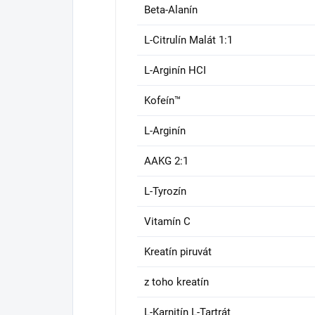
Beta-Alanín
L-Citrulín Malát 1:1
L-Arginín HCI
Kofeín™
L-Arginín
AAKG 2:1
L-Tyrozín
Vitamín C
Kreatín piruvát
z toho kreatín
L-Karnitín L-Tartrát