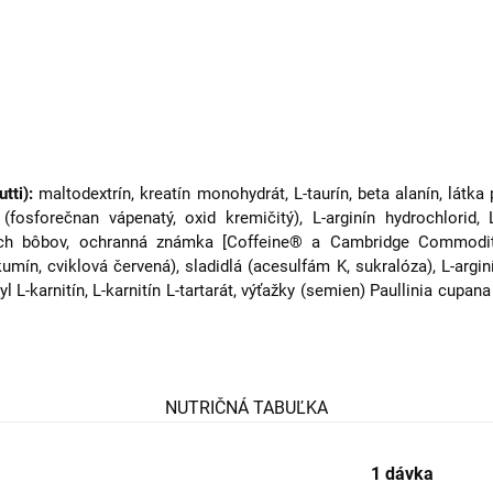
utti):
maltodextrín, kreatín monohydrát, L-taurín, beta alanín, látka 
fosforečnan vápenatý, oxid kremičitý), L-arginín hydrochlorid, 
ch bôbov, ochranná známka [Coffeine® a Cambridge Commodities
n, cviklová červená), sladidlá (acesulfám K, sukralóza), L-arginín,
l L-karnitín, L-karnitín L-tartarát, výťažky (semien) Paullinia cupana
NUTRIČNÁ TABUĽKA
1 dávka