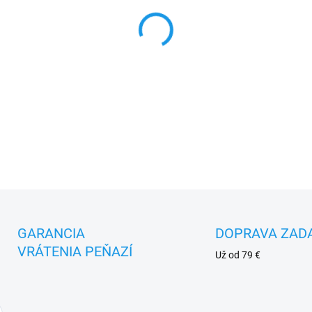
MOŽNOSTI DORUČENIA
−
+
DETAILNÉ INFORMÁCIE
GARANCIA
DOPRAVA ZAD
VRÁTENIA PEŇAZÍ
Už od 79 €