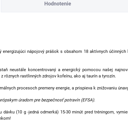
Hodnotenie
vý energizujúci nápojový prášok s obsahom 18 aktívnych účinných l
staň neustále koncentrovaný a energický pomocou našej najnovše
n z rôznych rastlinných zdrojov kofeínu, ako aj taurín a tyrozín.
rmálnych procesoch premeny energie, a prispieva k znižovaniu únavy
urópskym úradom pre bezpečnosť potravín (EFSA).
u dávku (10 g -jedná odmerká) 15-30 minút pred tréningom, vymie
ánkom!