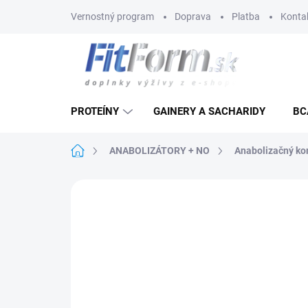
Prejsť
Vernostný program
Doprava
Platba
Konta
na
obsah
PROTEÍNY
GAINERY A SACHARIDY
BC
Domov
ANABOLIZÁTORY + NO
Anabolizačný k
Neohodnotené
Podrobnosti hodnote
AKCIA