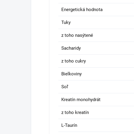
Energetická hodnota
Tuky
z toho nasýtené
Sacharidy
z toho cukry
Bielkoviny
Soľ
Kreatín monohydrát
z toho kreatín
L-Taurín