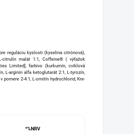
pre reguláciu kyslosti (kyselina citrónová),
L-citrulín malát 1:1, Coffeine® ( výťažok
 Limited], farbivo (kurkumín, cviklová
 L-arginín alfa ketoglutarát 2:1, L-tyrozín,
 v pomere 2-4:1, L-ornitín hydrochlorid, Kre-
*%NRV