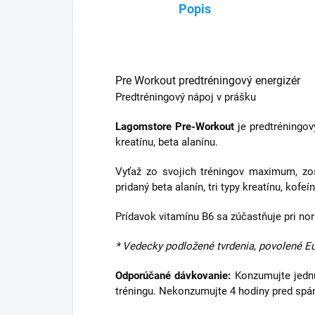
Popis
Pre Workout predtréningový energizér
Predtréningový nápoj v prášku
Lagomstore Pre-Workout
je predtréningo
kreatínu, beta alanínu.
Vyťaž zo svojich tréningov maximum, zo
pridaný beta alanín, tri typy kreatínu, kofeí
Prídavok vitamínu B6 sa zúčastňuje pri no
* Vedecky podložené tvrdenia, povolené E
Odporúčané dávkovanie:
Konzumujte jedn
tréningu. Nekonzumujte 4 hodiny pred sp