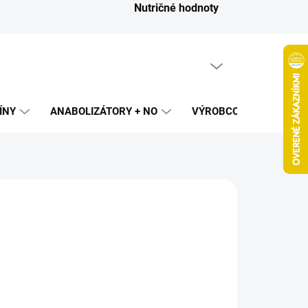
Nutričné hodnoty
PRÁZDNY KOŠÍK
NÁKUPNÝ
KOŠÍK
ÍNY
ANABOLIZÁTORY + NO
VÝROBCOVIA
SPAL
€