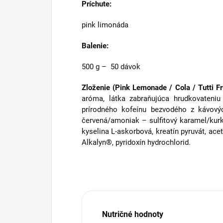
Príchute:
pink limonáda
Balenie:
500 g – 50 dávok
Zloženie (Pink Lemonade / Cola / Tutti Fr
aróma, látka zabraňujúca hrudkovateniu (
prírodného kofeínu bezvodého z kávový
červená/amoniak – sulfitový karamel/kurkumí
kyselina L-askorbová, kreatín pyruvát, acety
Alkalyn®, pyridoxín hydrochlorid.
Nutričné hodnoty