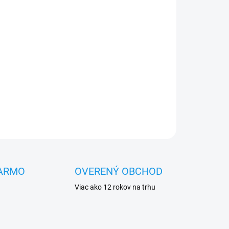
Pridať do košíka
OPÝTAŤ SA
STRÁŽIŤ
ARMO
OVERENÝ OBCHOD
Viac ako 12 rokov na trhu