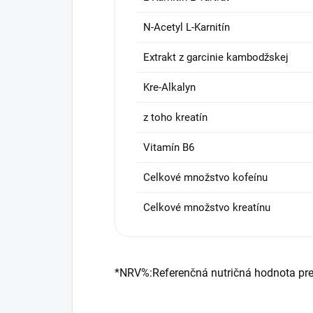
N-Acetyl L-Karnitín
Extrakt z garcinie kambodžskej
Kre-Alkalyn
z toho kreatín
Vitamín B6
Celkové množstvo kofeínu
Celkové množstvo kreatínu
*NRV%:Referenčná nutričná hodnota pre