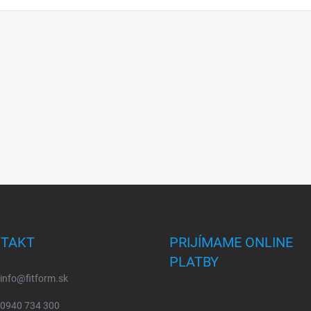
TAKT
PRIJÍMAME ONLINE
PLATBY
info
@
fitform.sk
0940 734 300