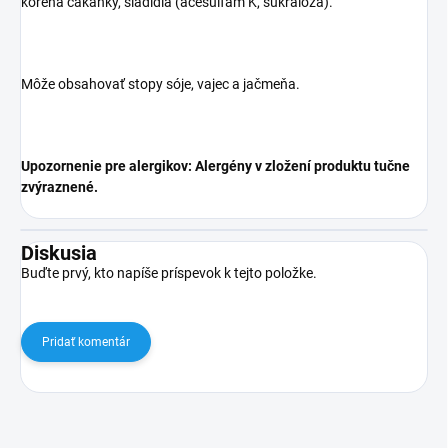
koreňa čakanky, sladidlá (acesulfam K, sukralóza).
Môže obsahovať stopy sóje, vajec a jačmeňa.
Upozornenie pre alergikov: Alergény v zložení produktu tučne
zvýraznené.
Diskusia
Buďte prvý, kto napíše príspevok k tejto položke.
Pridať komentár