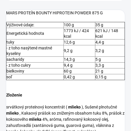
MARS PROTEÍN BOUNTY HIPROTEIN POWDER 875 G
Výživové údaje:
100 g
35 g
1773 kJ / 424
621 kJ / 148
Energetická hodnota
kcal
kcal
tuky
12,6 g
4,4 g
- z toho nasýtené mastné
9,2 g
3,2 g
kyseliny
sacharidy
14,3 g
5 g
- z toho cukry
9,4 g
3,3 g
bielkoviny
60 g
21 g
soľ
0,42 g
0,15 g
Zloženie
srvátkový proteínový koncentrát (
mlieko
), Sušené plnotučné
mlieko
, Kakaový prášok so zníženým obsahom tuku 8%, prášok z
kokosového
mlieka
4%, aróma, rafinovaný kokosový olej,
zahusťovadlá (xantánová guma, guarová guma), vláknina z