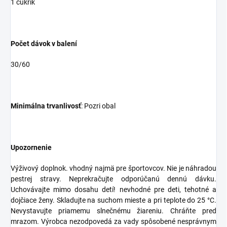
1 cukrík
Počet dávok v balení
30/60
Minimálna trvanlivosť
: Pozri obal
Upozornenie
Výživový doplnok. vhodný najmä pre športovcov. Nie je náhradou
pestrej stravy. Neprekračujte odporúčanú dennú dávku.
Uchovávajte mimo dosahu detí! nevhodné pre deti, tehotné a
dojčiace ženy. Skladujte na suchom mieste a pri teplote do 25 °C.
Nevystavujte priamemu slnečnému žiareniu. Chráňte pred
mrazom. Výrobca nezodpovedá za vady spôsobené nesprávnym