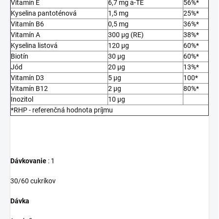
Vitamín E
6,7 mg a-TE
56%*
Kyselina pantoténová
1,5 mg
25%*
Vitamín B6
0,5 mg
36%*
Vitamín A
300 µg (RE)
38%*
Kyselina listová
120 µg
60%*
Biotín
30 µg
60%*
Jód
20 µg
13%*
Vitamín D3
5 µg
100*
Vitamín B12
2 µg
80%*
Inozitol
10 µg
*RHP - referenčná hodnota príjmu
Dávkovanie
: 1
30/60 cukríkov
Dávka