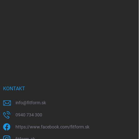
á
p
ä
t
i
e
KONTAKT
info
@
fitform.sk
0940 734 300
https://www.facebook.com/fitform.sk