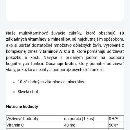
OPÝTAŤ SA
STRÁŽIŤ
Naše multivitamínové žuvacie cukríky, ktoré obsahujú
10
základných vitamínov
a
minerálov
, sú najchutnejším spôsobom,
ako si udržať dostatočné množstvo dôležitých živín. Vyrobené z
komplexnej zmesi
vitamínov A
,
C
a
D
, ktoré pomáhajú udržiavať
pokožku a kosti. Navyše s pridaným jódom na podporu
kognitívnych funkcií. Obsahuje
biotín,
ktorý pomáha udržiavať
vlasy, pokožku a nechty a podporuje psychické funkcie.
10 základných vitamínov a minerálov.
Skvelá chuť
Nutričné hodnoty
Výživové hodnoty
na porciu (1 kus)
RHP*
Vitamín C
40 mg
50%*