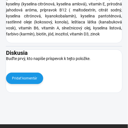
kyseliny (kyselina citrónová, kyselina amlová), vitamín E, prírodná
jahodová aróma, prípravok B12 ( maltodextrín, citrát sodný,
kyselina citrónová, kyanokobalamín), kyselina pantoténová,
rastlinné oleje (kokosový, konola), leštiaca látka (kanabuková
vosk), vitamín B6, vitamín A, slnečnicový olej, kyselina listová,
farbivo (karmín), biotín, jód, inozitol, vitamín D3, zinok
Diskusia
Buďte prvý, kto napíše príspevok k tejto položke.
Pridať komentár
Z