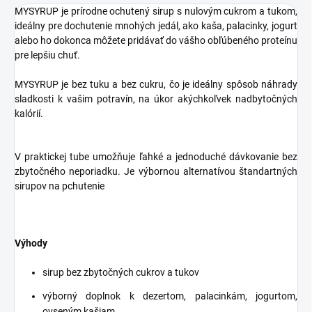
MYSYRUP
je
prírodne
ochutený
sirup
s
nulovým
cukrom
a
tukom
,
ideálny
pre
dochutenie
mnohých
jedál, ako
kaša
, palacinky
, jogurt
alebo
ho dokonca
môžete
pridávať
do vášho
obľúbeného
proteínu
pre
lepšiu
chuť
.
MYSYRUP
je
bez
tuku a
bez cukru
,
čo je ideálny
spôsob
náhrady
sladkosti
k vašim
potravín
,
na
úkor
akýchkoľvek
nadbytočných
kalórií
.
V praktickej tube umožňuje ľahké a jednoduché dávkovanie bez
zbytočného neporiadku. Je výbornou alternatívou štandartných
sirupov na pchutenie
Výhody
sirup bez zbytočných cukrov a tukov
výborný doplnok k dezertom, palacinkám, jogurtom,
ovseným kašiam