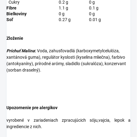
Cukry
0.2 g
0 g
Fibre
1.1 g
0.1 g
Bielkoviny
0 g
0 g
Soľ
0.27 g
0.01 g
Zloženie
Príchuť Malina
:
Voda, zahusťovadlá (karboxymetylcelulóza,
xantánová guma), regulátor kyslosti (kyselina mliečna), farbivo
(antokyaníny), prírodné arómy, sladidlo (sukralóza), konzervant
(sorban draselný).
Upozornenie pre alergikov
vyrobené v zariadeniach zpracujúcich sóju,vajcia, lepok a
ingrediencie z nich.