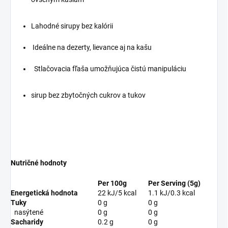
Lahodné sirupy bez kalórii
Ideálne na dezerty, lievance aj na kašu
Stlačovacia fľaša umožňujúca čistú manipuláciu
sirup bez zbytočných cukrov a tukov
Nutričné hodnoty
Per 100g
Per Serving (5g)
Energetická hodnota
22 kJ/5 kcal
1.1 kJ/0.3 kcal
Tuky
0 g
0 g
nasýtené
0 g
0 g
Sacharidy
0.2 g
0 g