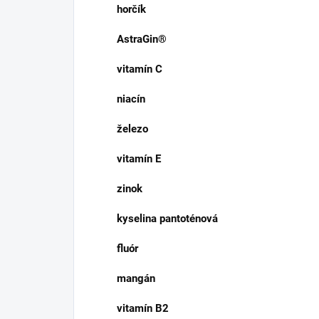
horčík
AstraGin®
vitamín C
niacín
železo
vitamín E
zinok
kyselina pantoténová
fluór
mangán
vitamín B2