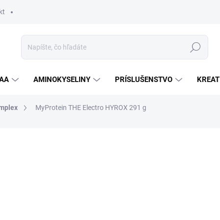
kt
Hľadať
AA
AMINOKYSELINY
PRÍSLUŠENSTVO
KREAT
omplex
MyProtein THE Electro HYROX 291 g
nia
ZNAČKA:
MYPROTEIN
18,90 €
Jednotková
ZVOĽTE VARIANT
cena:
PRÍCHUŤ