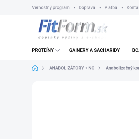
Prejsť
Vernostný program
Doprava
Platba
Konta
na
obsah
PROTEÍNY
GAINERY A SACHARIDY
BC
Domov
ANABOLIZÁTORY + NO
Anabolizačný k
Neohodnotené
Podrobnosti hodnote