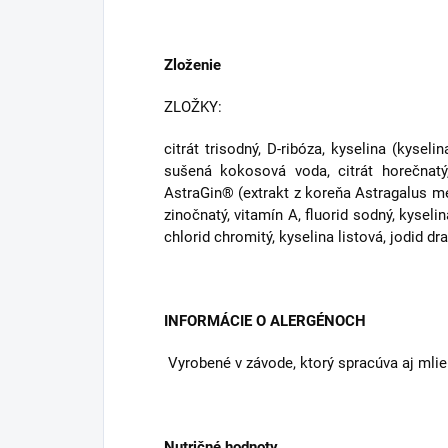
Zloženie
ZLOŽKY:
citrát trisodný, D-ribóza, kyselina (kyse
sušená kokosová voda, citrát horečnatý, 
AstraGin® (extrakt z koreňa Astragalus mem
zinočnatý, vitamín A, fluorid sodný, kysel
chlorid chromitý, kyselina listová, jodid d
INFORMÁCIE O ALERGÉNOCH
Vyrobené v závode, ktorý spracúva aj mlie
Nutričné hodnoty