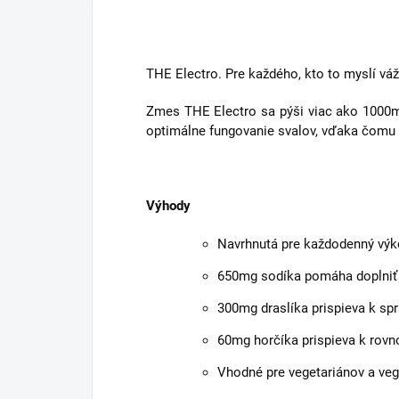
THE Electro. Pre každého, kto to myslí v
Zmes THE Electro sa pýši viac ako 1000mg
optimálne fungovanie svalov, vďaka čomu 
Výhody
Navrhnutá pre každodenný vý
650mg sodíka pomáha doplniť m
300mg draslíka prispieva k sp
60mg horčíka prispieva k rovn
Vhodné pre vegetariánov a ve