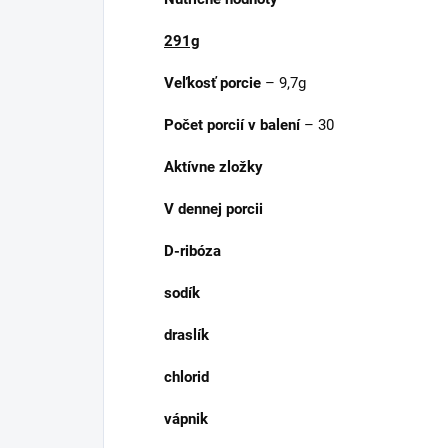
291g
Veľkosť porcie
– 9,7g
Počet porcií v balení
– 30
Aktívne zložky
V dennej porcii
D-ribóza
sodík
draslík
chlorid
vápnik