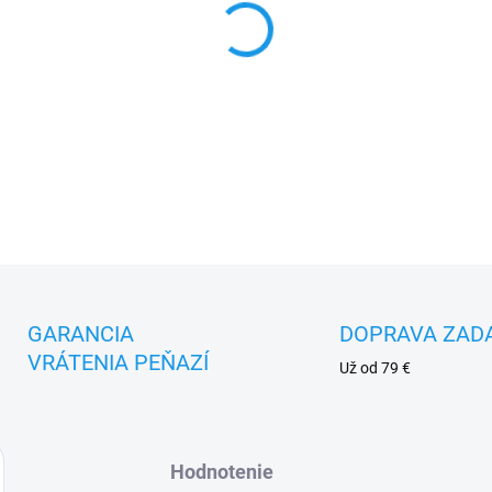
MOŽNOSTI DORUČENIA
−
+
DETAILNÉ INFORMÁCIE
GARANCIA
DOPRAVA ZAD
VRÁTENIA PEŇAZÍ
Už od 79 €
Hodnotenie