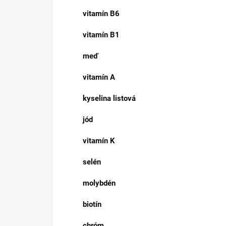
vitamín B6
vitamín B1
meď
vitamín A
kyselina listová
jód
vitamín K
selén
molybdén
biotín
chróm