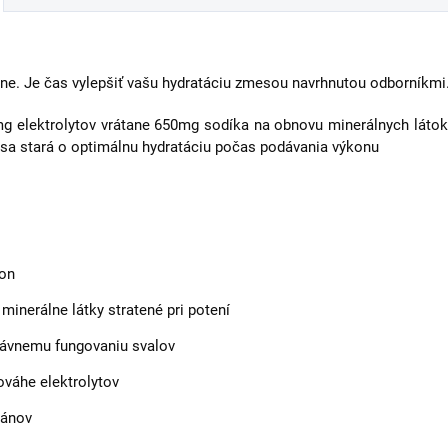
ážne. Je čas vylepšiť vašu hydratáciu zmesou navrhnutou odborníkm
 elektrolytov vrátane 650mg sodíka na obnovu minerálnych látok 
sa stará o optimálnu hydratáciu počas podávania výkonu
kon
inerálne látky stratené pri potení
rávnemu fungovaniu svalov
ováhe elektrolytov
gánov