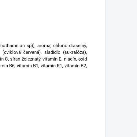
thothamnion sp)), aróma, chlorid draselný,
(cviklová červená), sladidlo (sukralóza),
C, síran železnatý, vitamín E, niacín, oxid
mín B6, vitamín B1, vitamín K1, vitamín B2,