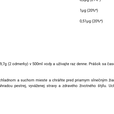
1μg (20%*)
0,51μg (20%*)
g (2 odmerky) v 500ml vody a užívajte raz denne. Prášok sa ča
hladnom a suchom mieste a chráňte pred priamym slnečným žiar
hradou pestrej, vyváženej stravy a zdravého životného štýlu. 