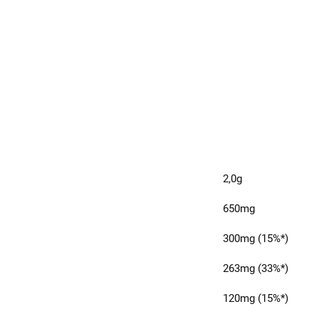
2,0g
650mg
300mg (15%*)
263mg (33%*)
120mg (15%*)