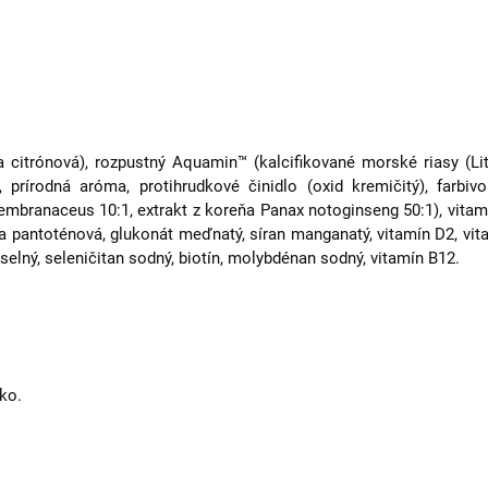
lina citrónová), rozpustný Aquamin™ (kalcifikované morské riasy (Li
prírodná aróma, protihrudkové činidlo (oxid kremičitý), farbivo 
branaceus 10:1, extrakt z koreňa Panax notoginseng 50:1), vitamín 
ina pantoténová, glukonát meďnatý, síran manganatý, vitamín D2, vita
raselný, seleničitan sodný, biotín, molybdénan sodný, vitamín B12.
ko.