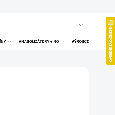
PRÁZDNY KOŠÍK
NÁKUPNÝ
KOŠÍK
ÍNY
ANABOLIZÁTORY + NO
VÝROBCOVIA
SPAL