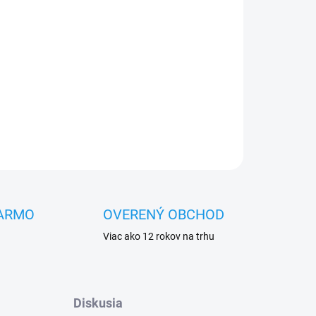
Pridať do košíka
OPÝTAŤ SA
STRÁŽIŤ
ARMO
OVERENÝ OBCHOD
Viac ako 12 rokov na trhu
Diskusia