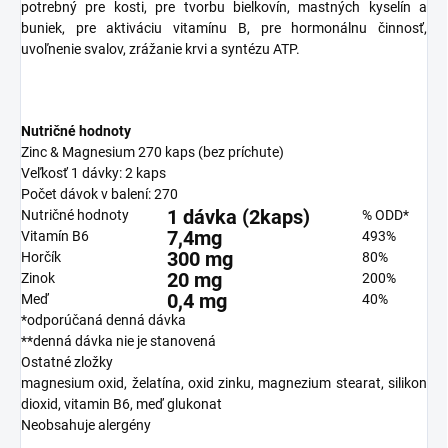
potrebný pre kosti, pre tvorbu bielkovín, mastných kyselín a
buniek, pre aktiváciu vitamínu B, pre hormonálnu činnosť,
uvoľnenie svalov, zrážanie krvi a syntézu ATP.
Nutričné hodnoty
Zinc & Magnesium 270 kaps (bez príchute)
Veľkosť 1 dávky: 2 kaps
Počet dávok v balení: 270
1 dávka
(2kaps)
Nutričné hodnoty
% ODD*
7,4mg
Vitamín B6
493%
300
mg
Horčík
80%
20
mg
Zinok
200%
0,4
mg
Meď
40%
*odporúčaná denná dávka
**denná dávka nie je stanovená
Ostatné zložky
magnesium oxid, želatína, oxid zinku, magnezium stearat, silikon
dioxid, vitamin B6, meď glukonat
Neobsahuje alergény