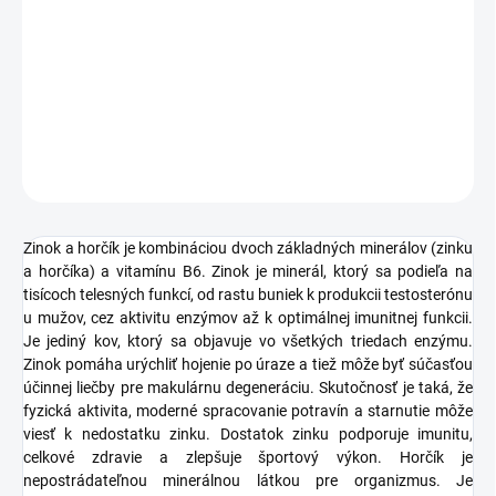
−
+
Pridať do košíka
DETAILNÉ INFORMÁCIE
OPÝTAŤ SA
STRÁŽIŤ
Zinok a horčík je kombináciou dvoch základných minerálov (zinku
a horčíka) a vitamínu B6. Zinok je minerál, ktorý sa podieľa na
tisícoch telesných funkcí, od rastu buniek k produkcii testosterónu
u mužov, cez aktivitu enzýmov až k optimálnej imunitnej funkcii.
Je jediný kov, ktorý sa objavuje vo všetkých triedach enzýmu.
Zinok pomáha urýchliť hojenie po úraze a tiež môže byť súčasťou
účinnej liečby pre makulárnu degeneráciu. Skutočnosť je taká, že
fyzická aktivita, moderné spracovanie potravín a starnutie môže
viesť k nedostatku zinku. Dostatok zinku podporuje imunitu,
celkové zdravie a zlepšuje športový výkon. Horčík je
nepostrádateľnou minerálnou látkou pre organizmus. Je