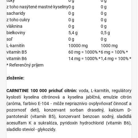
tuky
0 g
0 g
z toho nasýtené mastné kyseliny
0 g
0 g
sacharidy
0 g
0 g
z toho cukry
0 g
0 g
vláknina
0 g
0 g
bielkoviny
5,4 g
0,5 g
soľ
0 g
0 g
L-karnitín
10000 mg
1000 mg
vitamín B5
60 mg = 1000% *
6 mg = 100% *
vitamín B6
14 mg = 1000% *
1,4 mg = 100% *
* Referenčný príjem
zloženie:
CARNITINE 100 000 príchuť citrón:
voda, L-karnitín, regulátory
kyslosti kyselina citrónová a kyselina jablčná, emulzie citrón
(aróma, farbivo E-104 - môže nepriaznivo ovplyvňovať činnosť a
pozornosť detí), konzervant sorban draselný, kalcium D-
pantotenát (vitamín B5), konzervant benzoan sodný, sladidlá
acesulfam K a sukralóza, pyridoxín hydrochlorid (vitamín B6),
sladidlo steviol - glykozidy.