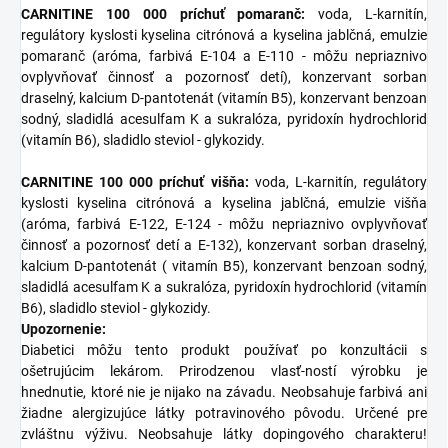
CARNITINE 100 000 príchuť pomaranč:
voda, L-karnitín,
regulátory kyslosti kyselina citrónová a kyselina jablčná, emulzie
pomaranč (aróma, farbivá E-104 a E-110 - môžu nepriaznivo
ovplyvňovať činnosť a pozornosť detí), konzervant sorban
draselný, kalcium D-pantotenát (vitamín B5), konzervant benzoan
sodný, sladidlá acesulfam K a sukralóza, pyridoxín hydrochlorid
(vitamín B6), sladidlo steviol - glykozidy.
CARNITINE 100 000 príchuť višňa:
voda, L-karnitín, regulátory
kyslosti kyselina citrónová a kyselina jablčná, emulzie višňa
(aróma, farbivá E-122, E-124 - môžu nepriaznivo ovplyvňovať
činnosť a pozornosť detí a E-132), konzervant sorban draselný,
kalcium D-pantotenát ( vitamín B5), konzervant benzoan sodný,
sladidlá acesulfam K a sukralóza, pyridoxín hydrochlorid (vitamín
B6), sladidlo steviol - glykozidy.
Upozornenie:
Diabetici môžu tento produkt používať po konzultácii s
ošetrujúcim lekárom. Prirodzenou vlasť-ností výrobku je
hnednutie, ktoré nie je nijako na závadu. Neobsahuje farbivá ani
žiadne alergizujúce látky potravinového pôvodu. Určené pre
zvláštnu výživu. Neobsahuje látky dopingového charakteru!