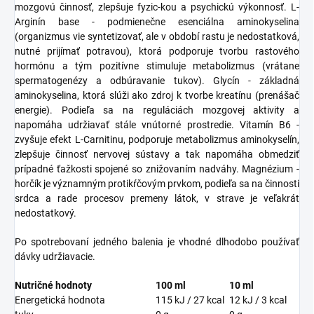
mozgovú činnosť, zlepšuje fyzic-kou a psychickú výkonnosť. L-
Arginín base - podmienečne esenciálna aminokyselina
(organizmus vie syntetizovať, ale v období rastu je nedostatková,
nutné prijímať potravou), ktorá podporuje tvorbu rastového
hormónu a tým pozitívne stimuluje metabolizmus (vrátane
spermatogenézy a odbúravanie tukov). Glycín - základná
aminokyselina, ktorá slúži ako zdroj k tvorbe kreatínu (prenášač
energie). Podieľa sa na reguláciách mozgovej aktivity a
napomáha udržiavať stále vnútorné prostredie. Vitamín B6 -
zvyšuje efekt L-Carnitinu, podporuje metabolizmus aminokyselín,
zlepšuje činnosť nervovej sústavy a tak napomáha obmedziť
prípadné ťažkosti spojené so znižovaním nadváhy. Magnézium -
horčík je významným protikŕčovým prvkom, podieľa sa na činnosti
srdca a rade procesov premeny látok, v strave je veľakrát
nedostatkový.
Po spotrebovaní jedného balenia je vhodné dlhodobo používať
dávky udržiavacie.
Nutričné ​​hodnoty
100 ml
10 ml
Energetická hodnota
115 kJ / 27 kcal
12 kJ / 3 kcal