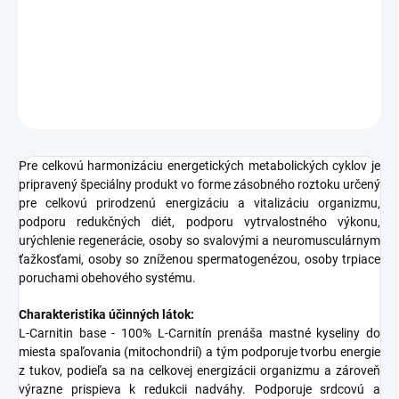
−
+
Pridať do košíka
DETAILNÉ INFORMÁCIE
OPÝTAŤ SA
STRÁŽIŤ
Pre celkovú harmonizáciu energetických metabolických cyklov je
pripravený špeciálny produkt vo forme zásobného roztoku určený
pre celkovú prirodzenú energizáciu a vitalizáciu organizmu,
podporu redukčných diét, podporu vytrvalostného výkonu,
urýchlenie regenerácie, osoby so svalovými a neuromusculárnym
ťažkosťami, osoby so zníženou spermatogenézou, osoby trpiace
poruchami obehového systému.
Charakteristika účinných látok:
L-Carnitin base - 100% L-Carnitín prenáša mastné kyseliny do
miesta spaľovania (mitochondrií) a tým podporuje tvorbu energie
z tukov, podieľa sa na celkovej energizácii organizmu a zároveň
výrazne prispieva k redukcii nadváhy. Podporuje srdcovú a