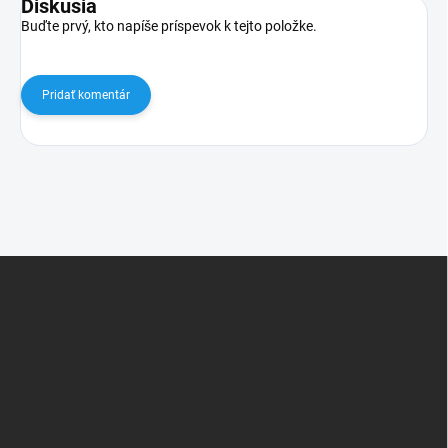
Diskusia
Buďte prvý, kto napíše príspevok k tejto položke.
Pridať komentár
Z
á
p
ä
t
i
e