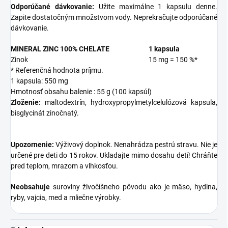
Odporúčané dávkovanie:
Užite maximálne 1 kapsulu denne.
Zapite dostatočným množstvom vody. Neprekračujte odporúčané
dávkovanie.
MINERAL ZINC 100% CHELATE
1 kapsula
Zinok
15 mg = 150 %*
* Referenčná hodnota príjmu.
1 kapsula: 550 mg
Hmotnosť obsahu balenie : 55 g (100 kapsúl)
Zloženie:
maltodextrín, hydroxypropylmetylcelulózová kapsula,
bisglycinát zinočnatý.
Upozornenie:
Výživový doplnok. Nenahrádza pestrú stravu. Nie je
určené pre deti do 15 rokov. Ukladajte mimo dosahu detí! Chráňte
pred teplom, mrazom a vlhkosťou.
Neobsahuje
suroviny živočíšneho pôvodu ako je mäso, hydina,
ryby, vajcia, med a mliečne výrobky.