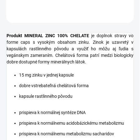
OPÝTAŤ SA
STRÁŽIŤ
Produkt MINERAL ZINC 100% CHELATE
je doplnok stravy vo
forme caps s vysokým obsahom zinku. Zinok je uzavretý v
kapsulách rastlinného pôvodu a využiť ho môžu aj ľudia s
vegánskym zameraním. Chelátová forma patrí medzi biologicky
dobre dostupné formy minerálnych látok.
15 mg zinku v jednej kapsule
dobre vstrebateľná chelátová forma
kapsule rastlinného pôvodu
prispieva k normálnej syntéze DNA
prispieva k normálnemu acidobázickému metabolizmu
prispieva k normálnemu metabolizmu sacharidov