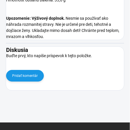
Hmotnosť obsahu balenia: 33,6 g
Upozornenie: Výživový doplnok.
Nesmie sa používať ako
náhrada rozmanitej stravy. Nie je určené pre deti, tehotné a
dojčiace ženy. Ukladajte mimo dosah detí! Chránte pred teplom,
mrazom a vlhkosťou.
Diskusia
Buďte prvý, kto napíše príspevok k tejto položke.
Pridať komentár
Z