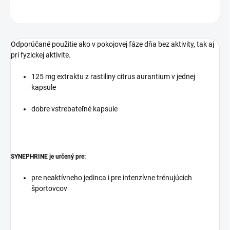
OPÝTAŤ SA
STRÁŽIŤ
Odporúčané použitie ako v pokojovej fáze dňa bez aktivity, tak aj
pri fyzickej aktivite.
125 mg extraktu z rastiliny
citrus aurantium
v jednej
kapsule
dobre vstrebateľné kapsule
SYNEPHRINE je určený pre:
pre neaktívneho jedinca i pre intenzívne trénujúcich
športovcov