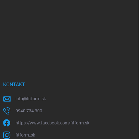
á
p
ä
t
i
e
KONTAKT
info
@
fitform.sk
0940 734 300
https://www.facebook.com/fitform.sk
fitform_sk