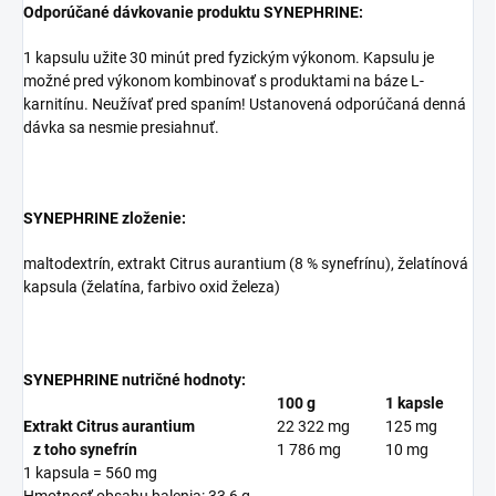
Odporúčané dávkovanie produktu SYNEPHRINE:
1 kapsulu užite 30 minút pred fyzickým výkonom. Kapsulu je
možné pred výkonom kombinovať s produktami na báze L-
karnitínu. Neužívať pred spaním! Ustanovená odporúčaná denná
dávka sa nesmie presiahnuť.
SYNEPHRINE zloženie:
maltodextrín, extrakt Citrus aurantium (8 % synefrínu), želatínová
kapsula (želatína, farbivo oxid železa)
SYNEPHRINE nutričné hodnoty:
100 g
1 kapsle
Extrakt Citrus aurantium
22 322 mg
125 mg
z toho synefrín
1 786 mg
10 mg
1 kapsula = 560 mg