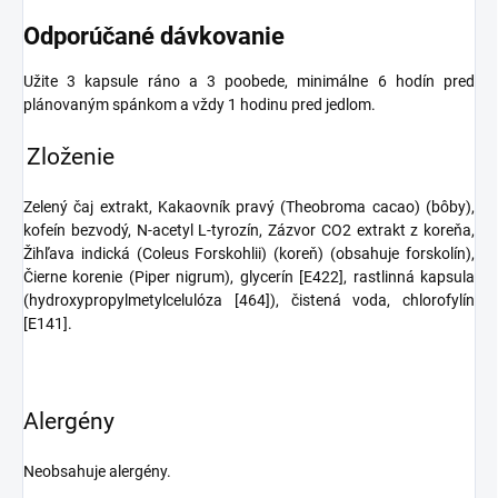
Odporúčané dávkovanie
Užite 3 kapsule ráno a 3 poobede, minimálne 6 hodín pred
plánovaným spánkom a vždy 1 hodinu pred jedlom.
Zloženie
Zelený čaj extrakt, Kakaovník pravý (Theobroma cacao) (bôby),
kofeín bezvodý, N-acetyl L-tyrozín, Zázvor CO2 extrakt z koreňa,
Žihľava indická (Coleus Forskohlii) (koreň) (obsahuje forskolín),
Čierne korenie (Piper nigrum), glycerín [E422], rastlinná kapsula
(hydroxypropylmetylcelulóza [464]), čistená voda, chlorofylín
[E141].
Alergény
Neobsahuje alergény.