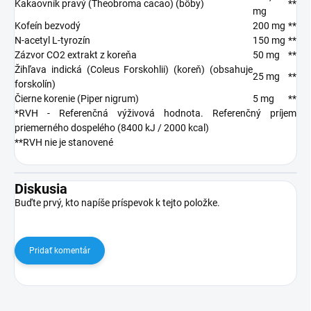
Kakaovník pravý (Theobroma cacao) (bôby)
**
mg
Kofeín bezvodý
200 mg
**
N-acetyl L-tyrozín
150 mg
**
Zázvor CO2 extrakt z koreňa
50 mg
**
Žihľava indická (Coleus Forskohlii) (koreň) (obsahuje
25 mg
**
forskolín)
Čierne korenie (Piper nigrum)
5 mg
**
*RVH - Referenčná výživová hodnota. Referenčný príjem
priemerného dospelého (8400 kJ / 2000 kcal)
**RVH nie je stanovené
Diskusia
Buďte prvý, kto napíše príspevok k tejto položke.
Pridať komentár