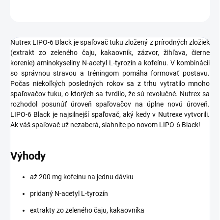
OPÝTAŤ SA
STRÁŽIŤ
Nutrex LIPO-6 Black je spaľovač tuku zložený z prírodných zložiek
(extrakt zo zeleného čaju, kakaovník, zázvor, žihľava, čierne
korenie) aminokyseliny N-acetyl L-tyrozín a kofeínu. V kombinácii
so správnou stravou a tréningom pomáha formovať postavu.
Počas niekoľkých posledných rokov sa z trhu vytratilo mnoho
spaľovačov tuku, o ktorých sa tvrdilo, že sú revolučné. Nutrex sa
rozhodol posunúť úroveň spaľovačov na úplne novú úroveň.
LIPO-6 Black je najsilnejší spaľovač, aký kedy v Nutrexe vytvorili.
Ak váš spaľovač už nezaberá, siahnite po novom LIPO-6 Black!
Výhody
až 200 mg kofeínu na jednu dávku
pridaný N-acetyl L-tyrozín
extrakty zo zeleného čaju, kakaovníka