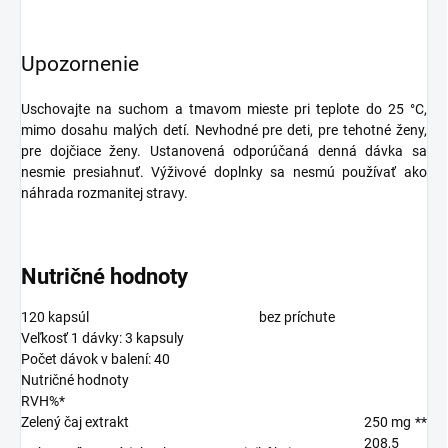
Upozornenie
Uschovajte na suchom a tmavom mieste pri teplote do 25 °C,
mimo dosahu malých detí. Nevhodné pre deti, pre tehotné ženy,
pre dojčiace ženy. Ustanovená odporúčaná denná dávka sa
nesmie presiahnuť. Výživové doplnky sa nesmú používať ako
náhrada rozmanitej stravy.
Nutričné hodnoty
120 kapsúl
bez príchute
Veľkosť 1 dávky: 3 kapsuly
Počet dávok v balení: 40
Nutričné hodnoty
RVH%*
Zelený čaj extrakt
250 mg
**
208,5