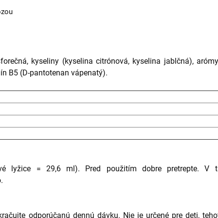
ózou
sforečná, kyseliny (kyselina citrónová, kyselina jablčná), aróm
mín B5 (D-pantotenan vápenatý).
vé lyžice = 29,6 ml).
Pred použitím dobre pretrepte.
V t
.
kračujte odporúčanú dennú dávku.
Nie je určené pre deti, teh