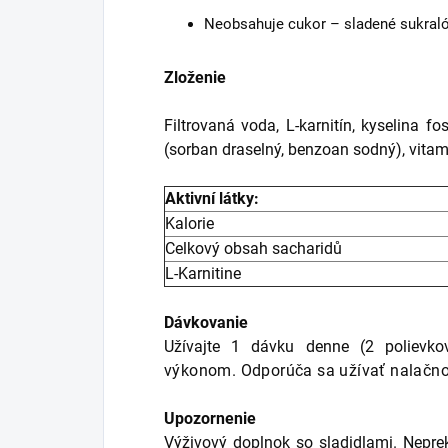
Neobsahuje cukor – sladené sukral
Zloženie
Filtrovaná voda, L-karnitín, kyselina fo
(sorban draselný, benzoan sodný), vita
Aktivní látky:
Kalorie
Celkový obsah sacharidů
L-Karnitine
Dávkovanie
Užívajte 1 dávku denne (2 polievko
výkonom.
Odporúča sa užívať nalačno
Upozornenie
Výživový doplnok so sladidlami.
Nepre