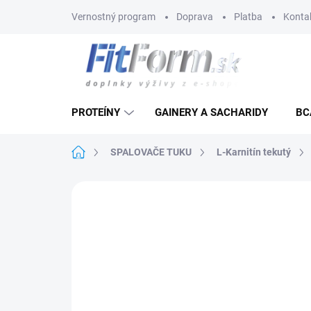
Prejsť
Vernostný program
Doprava
Platba
Konta
na
obsah
PROTEÍNY
GAINERY A SACHARIDY
BC
Domov
SPALOVAČE TUKU
L-Karnitín tekutý
Neohodnotené
Podrobnosti hodnote