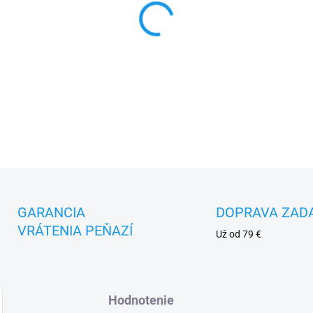
MOŽNOSTI DORUČENIA
−
+
DETAILNÉ INFORMÁCIE
GARANCIA
DOPRAVA ZAD
VRÁTENIA PEŇAZÍ
Už od 79 €
Hodnotenie