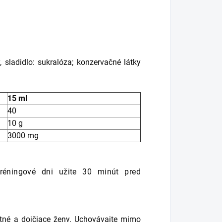
y, sladidlo: sukralóza; konzervačné látky
15 ml
40
10 g
3000 mg
réningové dni užite 30 minút pred
otné a dojčiace ženy.
Uchovávajte mimo