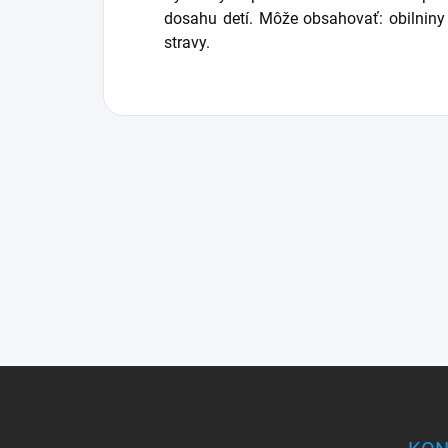
dosahu detí.
Môže obsahovať: obilniny o
stravy.
Z
á
p
ä