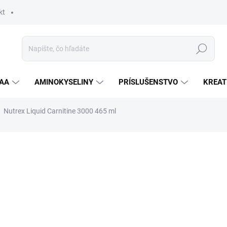
kt
Hľadať
AA
AMINOKYSELINY
PRÍSLUŠENSTVO
KREAT
Nutrex Liquid Carnitine 3000 465 ml
nia
ZNAČKA:
NUTREX
14,50 €
Jednotková
ZVOĽTE VARIANT
cena:
PRÍCHUŤ