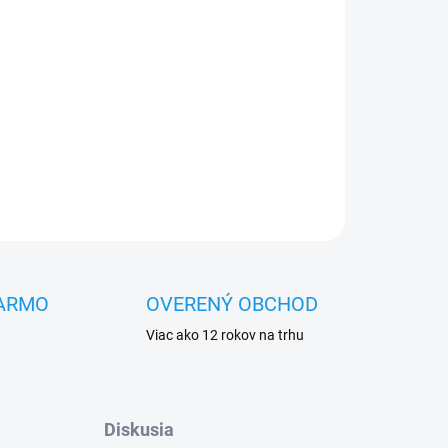
Pridať do košíka
OPÝTAŤ SA
STRÁŽIŤ
ARMO
OVERENÝ OBCHOD
Viac ako 12 rokov na trhu
Diskusia