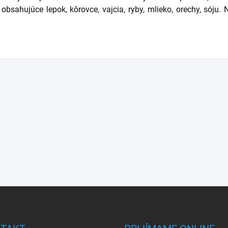
bsahujúce lepok, kôrovce, vajcia, ryby, mlieko, orechy, sóju.
N