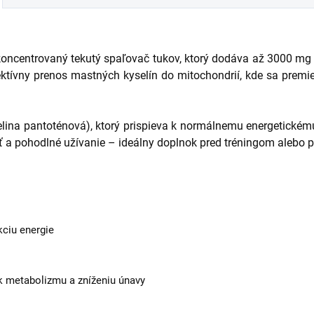
koncentrovaný tekutý spaľovač tukov, ktorý dodáva až 3000 mg č
ktívny prenos mastných kyselín do mitochondrií, kde sa premie
elina pantoténová), ktorý prispieva k normálnemu energetické
ť a pohodlné užívanie – ideálny doplnok pred tréningom alebo 
kciu energie
k metabolizmu a zníženiu únavy