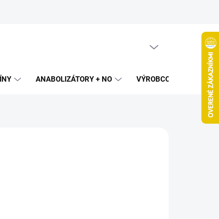
PRÁZDNY KOŠÍK
NÁKUPNÝ
KOŠÍK
ÍNY
ANABOLIZÁTORY + NO
VÝROBCOVIA
SPAL