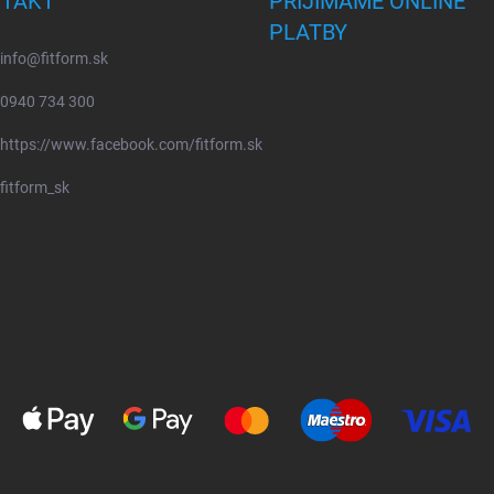
TAKT
PRIJÍMAME ONLINE
PLATBY
info
@
fitform.sk
0940 734 300
https://www.facebook.com/fitform.sk
fitform_sk