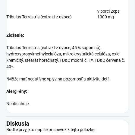
v porci 2cps
Tribulus Terrestris (extrakt z ovoce)
1300 mg
Zloženie:
Tribulus Terrestris (extrakt z ovoce, 45 % saponinů),
hydroxypropylmethylcelulóza, mikrokrystalická celulóza, oxid
kremičitý, stearát horečnatý, FD&C modrá č. 1*, FD&C červená č.
40*.
*Môže mať negatívne vplyv na pozornosť a aktivitu detí.
Alerg=ény:
Neobsahuje.
Diskusia
Buďte prvý, kto napíše príspevok k tejto položke.