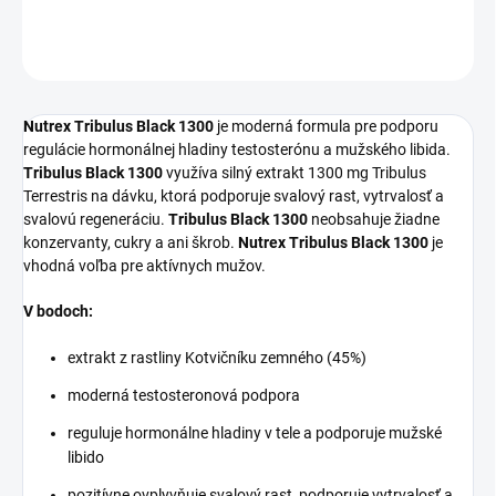
OPÝTAŤ SA
STRÁŽIŤ
Nutrex Tribulus Black 1300
je moderná formula pre podporu
regulácie hormonálnej hladiny testosterónu a mužského libida.
Tribulus Black 1300
využíva silný extrakt 1300 mg Tribulus
Terrestris na dávku, ktorá podporuje svalový rast, vytrvalosť a
svalovú regeneráciu.
Tribulus Black 1300
neobsahuje žiadne
konzervanty, cukry a ani škrob.
Nutrex Tribulus Black 1300
je
vhodná voľba pre aktívnych mužov.
V bodoch:
extrakt z rastliny Kotvičníku zemného (45%)
moderná testosteronová podpora
reguluje hormonálne hladiny v tele a podporuje mužské
libido
pozitívne ovplyvňuje svalový rast, podporuje vytrvalosť a