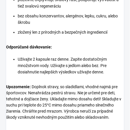
tiež svalovú regeneráciu
bez obsahu konzervantov, alergénov, lepku, cukru, alebo
škrobu
zložený len z prírodných a bezpečných ingrediencií
Odporúčané dávkovanie:
Užívajte 2 kapsule raz denne. Zapite dostatočným
množstvom vody. Užívajte s jedlom alebo bez. Pre
dosiahnutie najlepších výsledkov užívajte denne.
Upozornenie:
Doplnok stravy, so sladidlami, vhodné najmä pre
športovcov. Nenahrádza pestrú stravu. Nie je určené pre deti,
tehotné a dojčiace ženy. Ukladajte mimo dosahu detí! Skladujte v
suchu pri teplote do 25°C mimo dosahu priameho slnečného
žiarenia. Chráňte pred mrazom. Výrobca neručí za prípadné
škody vzniknuté nevhodným použitím alebo skladovaním.