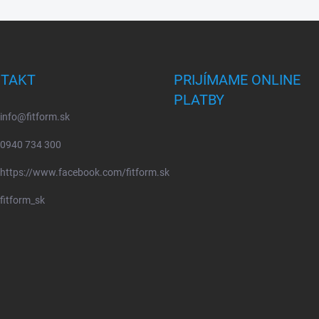
TAKT
PRIJÍMAME ONLINE
PLATBY
info
@
fitform.sk
0940 734 300
https://www.facebook.com/fitform.sk
fitform_sk