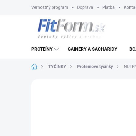
Prejsť
Vernostný program
Doprava
Platba
Konta
na
obsah
PROTEÍNY
GAINERY A SACHARIDY
BC
Domov
TYČINKY
Proteínové tyčinky
NUTRY
Neohodnotené
Podrobnosti hodnote