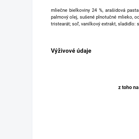
mliečne bielkoviny 24 %, arašidová pasta 
palmový olej, sušené plnotučné mlieko, od
tristearát; soľ, vanilkový extrakt, sladidlo:
Výživové údaje
z toho nas
z