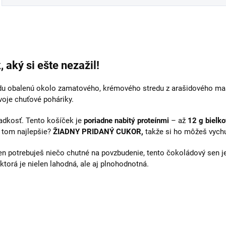
 aký si ešte nezažil!
du obalenú okolo zamatového, krémového stredu z arašidového masl
voje chuťové poháriky.
ladkosť. Tento košíček je
poriadne nabitý proteínmi
– až
12 g bielko
a tom najlepšie?
ŽIADNY PRIDANÝ CUKOR,
takže si ho môžeš vychut
len potrebuješ niečo chutné na povzbudenie, tento čokoládový sen j
 ktorá je nielen lahodná, ale aj plnohodnotná.