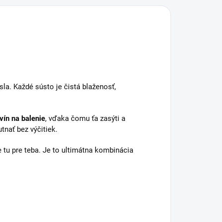
a. Každé sústo je čistá blaženosť,
vín na balenie
, vďaka čomu ťa zasýti a
nať bez výčitiek.
e tu pre teba. Je to ultimátna kombinácia