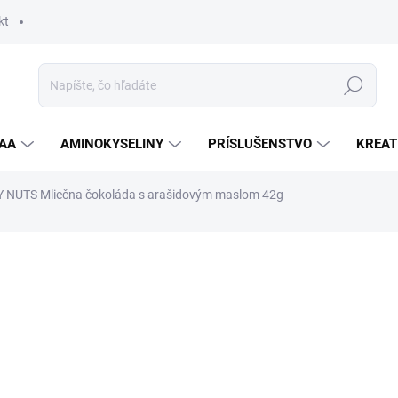
kt
Hľadať
AA
AMINOKYSELINY
PRÍSLUŠENSTVO
KREAT
 NUTS Mliečna čokoláda s arašidovým maslom 42g
nia
ZNAČKA:
NUTRY NUTS
1,95 €
Jednotková
SKLADOM
cena:
MOŽNOSTI DORUČENIA
−
+