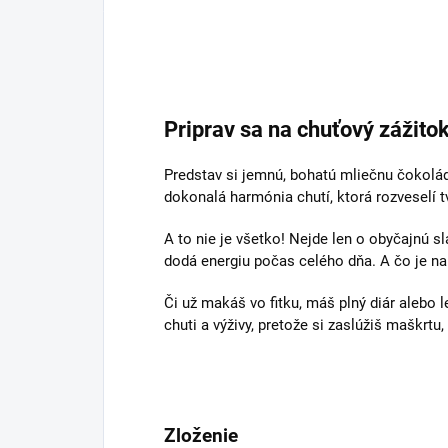
Priprav sa na chuťový zážitok,
Predstav si jemnú, bohatú mliečnu čokolá
dokonalá harmónia chutí, ktorá rozveselí t
A to nie je všetko! Nejde len o obyčajnú s
dodá energiu počas celého dňa. A čo je n
Či už makáš vo fitku, máš plný diár alebo 
chuti a výživy, pretože si zaslúžiš maškrtu,
Zloženie