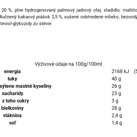
20 %, plne hydrogenovaný palmový jadrový olej, sladidlo: maltitol; 
tučnený kakaový prášok 2,5 %, sušené odstredené mlieko, bezvodý m
 steviol-glykozidy zo stévie
Výživové údaje na 100g/100ml
energia
2168 kJ (5
tuky
40 g
ýtene mastné kyseliny
26 g
sacharidy
23 g
 toho cukry
3 g
bielkoviny
28 g
vláknina
2,4 g
soľ
1,4 g