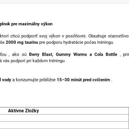
plnok pre maximálny výkon
orí chcú podporiť svoj výkon v posilňovni. Obsahuje starostlivo 
yše
2000 mg taurínu
pre podporu hydratácie počas tréningu.
uťou , ako sú
Berry Blast, Gummy Worms a Cola Bottle
, pri
á vás podporí pri každom tréningu.
 vody
a konzumujte približne
15–30 minút pred cvičením
.
Aktívne Zložky