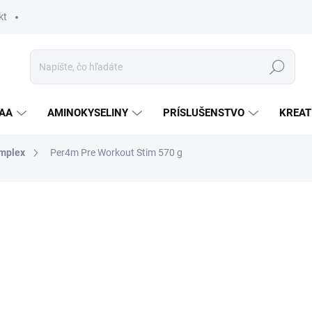
kt
Hľadať
AA
AMINOKYSELINY
PRÍSLUŠENSTVO
KREAT
omplex
Per4m Pre Workout Stim 570 g
nia
ZNAČKA:
PER4M
23,90 €
Jednotková
ZVOĽTE VARIANT
cena:
PRÍCHUŤ