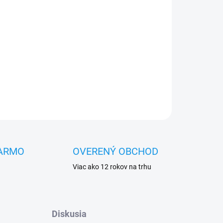
Pridať do košíka
OPÝTAŤ SA
STRÁŽIŤ
ARMO
OVERENÝ OBCHOD
Viac ako 12 rokov na trhu
Diskusia