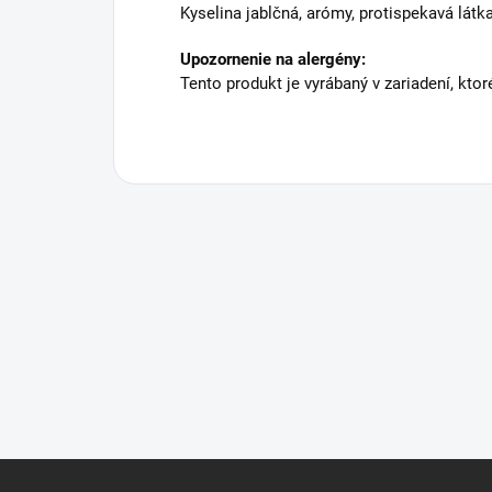
Kyselina jablčná, arómy, protispekavá látka 
Upozornenie na alergény:
Tento produkt je vyrábaný v zariadení, kto
Z