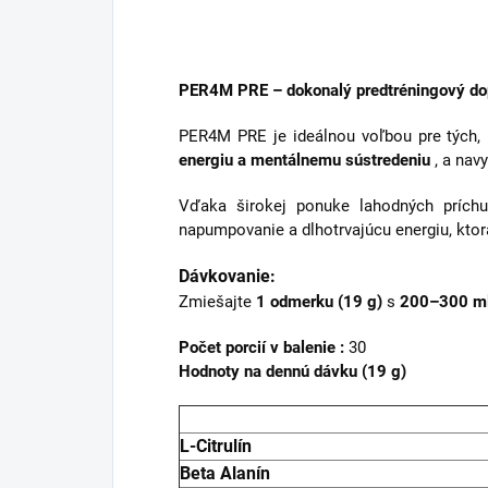
PER4M PRE – dokonalý predtréningový do
PER4M PRE je ideálnou voľbou pre tých, kt
energiu a mentálnemu sústredeniu
, a nav
Vďaka širokej ponuke lahodných prích
napumpovanie a dlhotrvajúcu energiu, ktor
Dávkovanie:
Zmiešajte
1 odmerku (19 g)
s
200–300 ml
Počet porcií v balenie :
30
Hodnoty na dennú dávku (19 g)
L-Citrulín
Beta Alanín