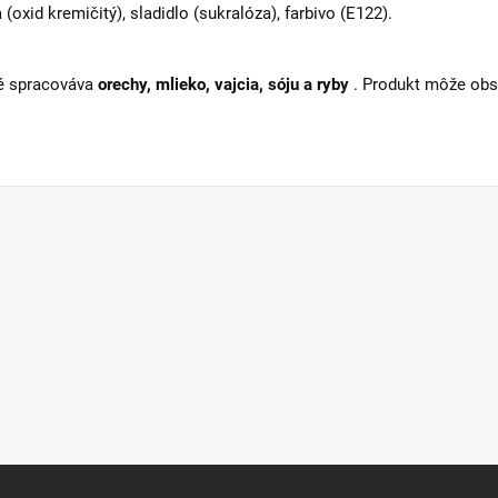
(oxid kremičitý), sladidlo (sukralóza), farbivo (E122).
ré spracováva
orechy, mlieko, vajcia, sóju a ryby
. Produkt môže obsa