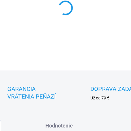
MOŽNOSTI DORUČENIA
−
+
DETAILNÉ INFORMÁCIE
GARANCIA
DOPRAVA ZAD
VRÁTENIA PEŇAZÍ
Už od 79 €
Hodnotenie