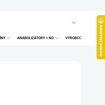
PRÁZDNY KOŠÍK
NÁKUPNÝ
KOŠÍK
ÍNY
ANABOLIZÁTORY + NO
VÝROBCOVIA
SPAL