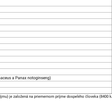
naceus a Panax notoginseng)
jmu) je založená na priemernom príjme dospelého človeka (8400 kJ