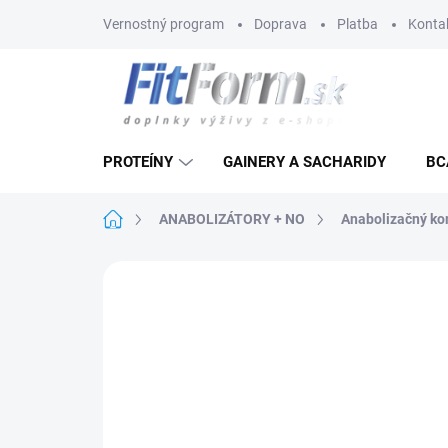
Prejsť
Vernostný program
Doprava
Platba
Konta
na
obsah
PROTEÍNY
GAINERY A SACHARIDY
BC
Domov
ANABOLIZÁTORY + NO
Anabolizačný k
Neohodnotené
Podrobnosti hodnote