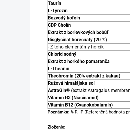
Taurín
L-Tyrozín
Bezvodý kofeín
CDP Cholín
Extrakt z borievkových bobúľ
Bisglycinát horečnatý (20 %)
- Z toho elementárny horčík
Chlorid sodný
Extrakt z horkého pomaranča
L-Theanín
Theobromín (20% extrakt z kakaa)
Ružová himalájska soľ
AstraGin®
(extrakt Astragalus membra
Vitamín B3 (Niacinamid)
Vitamín B12 (Cyanokobalamín)
Poznámka:
% RHP (Referenčná hodnota prí
Zloženie: