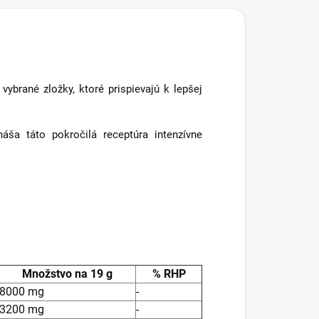
vybrané zložky, ktoré prispievajú k lepšej
náša táto pokročilá receptúra intenzívne
Množstvo na 19 g
% RHP
8000 mg
-
3200 mg
-