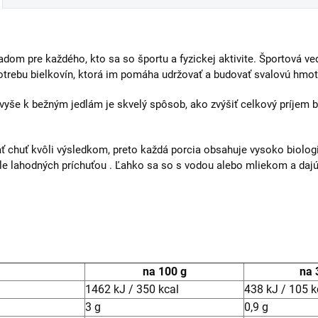
ladom pre každého, kto sa so športu a fyzickej aktivite. Športová v
trebu bielkovín, ktorá im pomáha udržovať a budovať svalovú hmot
yše k bežným jedlám je skvelý spôsob, ako zvýšiť celkový príjem bie
ať chuť kvôli výsledkom, preto každá porcia obsahuje vysoko biolo
ále lahodných príchuťou . Ľahko sa so s vodou alebo mliekom a dajú 
na 100 g
na 
1462 kJ / 350 kcal
438 kJ / 105 k
3 g
0,9 g