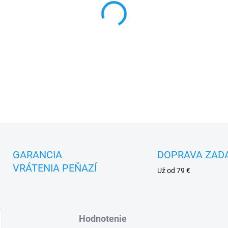
MOŽNOSTI DORUČENIA
−
+
DETAILNÉ INFORMÁCIE
GARANCIA
DOPRAVA ZAD
VRÁTENIA PEŇAZÍ
Už od 79 €
Hodnotenie