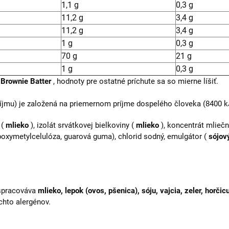
1,1 g
0,3 g
11,2 g
3,4 g
11,2 g
3,4 g
1 g
0,3 g
70 g
21 g
1 g
0,3 g
Brownie Batter
, hodnoty pre ostatné príchute sa so mierne líšiť.
jmu) je založená na priemernom príjme dospelého človeka (8400 kJ
 (
mlieko
), izolát srvátkovej bielkoviny (
mlieko
), koncentrát mliečn
oxymetylcelulóza, guarová guma), chlorid sodný, emulgátor (
sójový
 spracováva
mlieko, lepok (ovos, pšenica), sóju, vajcia, zeler, horčicu
chto alergénov.