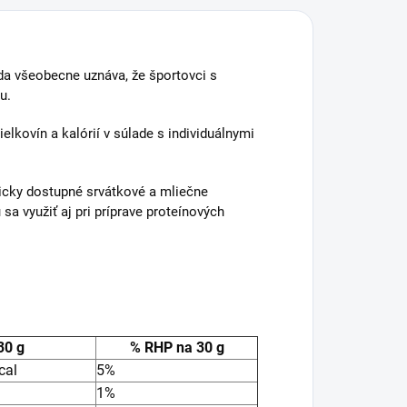
eda všeobecne uznáva, že športovci s
u.
lkovín a kalórií v súlade s individuálnymi
gicky dostupné srvátkové a mliečne
sa využiť aj pri príprave proteínových
30 g
% RHP na 30 g
cal
5%
1%