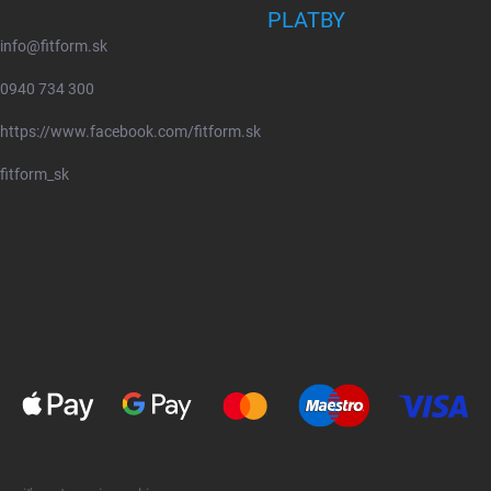
PLATBY
info
@
fitform.sk
0940 734 300
https://www.facebook.com/fitform.sk
fitform_sk