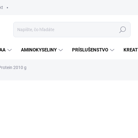
kt
Hľadať
AA
AMINOKYSELINY
PRÍSLUŠENSTVO
KREAT
rotein 2010 g
nia
ZNAČKA:
PER4M
48,90 €
Jednotková
ZVOĽTE VARIANT
cena:
PRÍCHUŤ