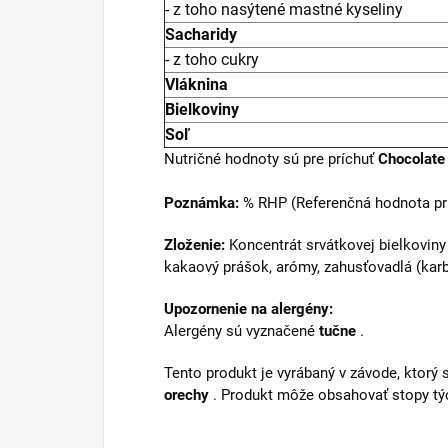
- z toho nasýtené mastné kyseliny
Sacharidy
- z toho cukry
Vláknina
Bielkoviny
Soľ
Nutričné hodnoty sú pre príchuť
Chocolate 
Poznámka:
% RHP (Referenčná hodnota prí
Zloženie:
Koncentrát srvátkovej bielkoviny
kakaový prášok, arómy, zahusťovadlá (karb
Upozornenie na alergény:
Alergény sú vyznačené
tučne
.
Tento produkt je vyrábaný v závode, ktorý
orechy
. Produkt môže obsahovať stopy tý