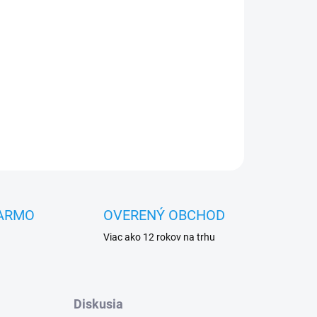
Pridať do košíka
OPÝTAŤ SA
STRÁŽIŤ
ARMO
OVERENÝ OBCHOD
Viac ako 12 rokov na trhu
Diskusia