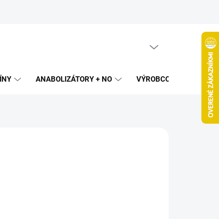
PRÁZDNY KOŠÍK
NÁKUPNÝ
KOŠÍK
ÍNY
ANABOLIZÁTORY + NO
VÝROBCOVIA
SPAL