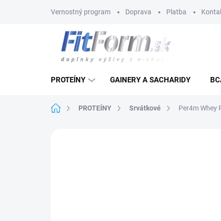
Prejsť
Vernostný program
Doprava
Platba
Konta
na
obsah
PROTEÍNY
GAINERY A SACHARIDY
BC
Domov
PROTEÍNY
Srvátkové
Per4m Whey P
Neohodnotené
Podrobnosti hodnote