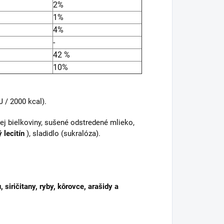
2%
1%
4%
-
42 %
10%
 / 2000 kcal).
ej bielkoviny, sušené odstredené mlieko,
 lecitín
), sladidlo (sukralóza).
, siričitany, ryby, kôrovce, arašidy a