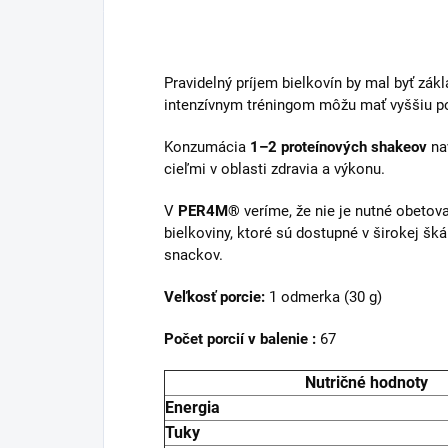
Pravidelný príjem bielkovín by mal byť zák
intenzívnym tréningom môžu mať vyššiu po
Konzumácia
1–2 proteínových shakeov
nav
cieľmi v oblasti zdravia a výkonu.
V
PER4M®
veríme, že nie je nutné obetov
bielkoviny, ktoré sú dostupné v širokej šk
snackov.
Veľkosť porcie:
1 odmerka (30 g)
Počet porcií v balenie :
67
Nutričné hodnoty
Energia
Tuky