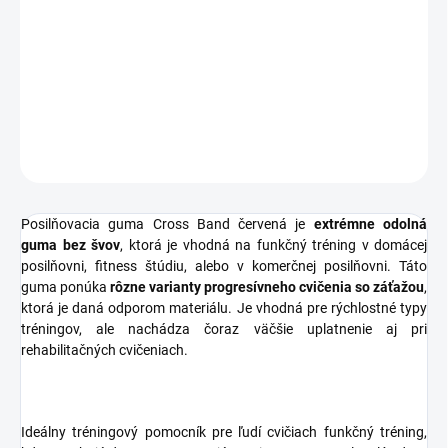
−
+
Pridať do košíka
DETAILNÉ INFORMÁCIE
OPÝTAŤ SA
STRÁŽIŤ
Posilňovacia guma Cross Band červená je
extrémne odolná
guma bez švov
, ktorá je vhodná na funkčný tréning v domácej
posilňovni, fitness štúdiu, alebo v komerčnej posilňovni. Táto
guma ponúka
rôzne varianty progresívneho cvičenia so záťažou
,
ktorá je daná odporom materiálu. Je vhodná pre rýchlostné typy
tréningov, ale nachádza čoraz väčšie uplatnenie aj pri
rehabilitačných cvičeniach.
Ideálny tréningový pomocník pre ľudí cvičiach funkčný tréning,