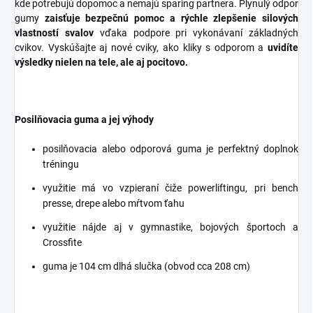
kde potrebujú dopomoc a nemajú sparing partnera. Plynulý odpor
gumy
zaisťuje bezpečnú pomoc a rýchle zlepšenie silových
vlastností svalov
vďaka podpore pri vykonávaní základných
cvikov. Vyskúšajte aj nové cviky, ako kliky s odporom a
uvidíte
výsledky nielen na tele, ale aj pocitovo.
Posilňovacia guma a jej výhody
posilňovacia alebo odporová guma je perfektný doplnok
tréningu
využitie má vo vzpieraní čiže powerliftingu, pri bench
presse, drepe alebo mŕtvom ťahu
využitie nájde aj v gymnastike, bojových športoch a
Crossfite
guma je 104 cm dlhá slučka (obvod cca 208 cm)