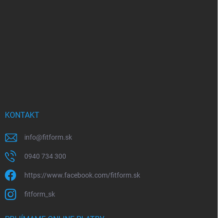
ä
t
i
e
KONTAKT
info
@
fitform.sk
0940 734 300
https://www.facebook.com/fitform.sk
fitform_sk