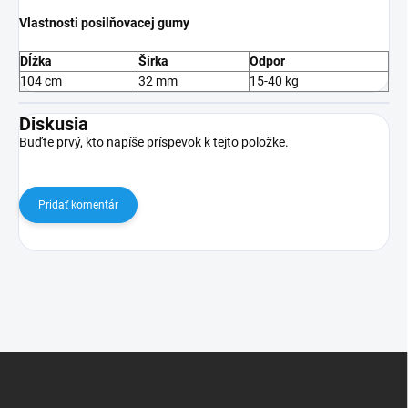
Vlastnosti posilňovacej gumy
Dĺžka
Šírka
Odpor
104 cm
32 mm
15-40 kg
Diskusia
Buďte prvý, kto napíše príspevok k tejto položke.
Pridať komentár
Z
á
p