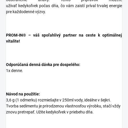
užívať kedykoľvek počas dňa, čo vám zaistí príval trvalej energie
pre každodenné výzvy.
PROM-IN®
– váš spoľahlivý partner na ceste k optimálnej
vitalite!
Odporúčaná denná dávka pre dospelého:
1x denne.
Návod na použitie:
3,6 g (1 odmerku) rozmiešajte v 250ml vody, ideálne v šejkri.
Tvorba sedimentu je prirodzenou vlastnosťou výrobku, stačí vždy
znovu pretrepať. Užite kedykoľvek v priebehu dňa.