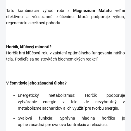
Táto kombinácia výhod robí z
Magnézium Malátu
veľmi
efektívnu a všestrannú zlúčeninu, ktorá podporuje výkon,
regeneráciu a celkovú pohodu.
Horčík, kľúčový minerál?
Horčík hrá kľúčovú rolu v zaistení optimálneho fungovania nášho
tela. Podieľa sa na stovkách biochemických reakcií.
V čom tkvie jeho zásadná úloha?
Energetický metabolizmus: Horčík podporuje
vytváranie energie v tele. Je nevyhnutný v
metabolizme sacharidov a ich využití pre tvorbu energie.
Svalová funkcia: Správna hladina horčíku je
úplne zásadná pre svalovú kontrakciu a relaxáciu.