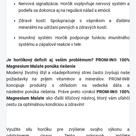
Nervová signalizácia: Horčík ovplyvňuje nervový systém a
podieľa sa dokonca aj na regulácii nálad a emócií.
Zdravé kosti: Spolupracuje s vápnikom a ďalšími
minerálmi na udržaní pevných a zdravých kostí.
Imunitný systém: Horčík podporuje funkciu imunitného
systému a zápalové reakcie v tele.
Je horčíkový deficit aj vašim problémom? PROM-IN® 100%
Magnesium Malate ponúka riešenie
Moderný životný štýl a všadeprítomný stres často zvyšujú naše
požiadavky na príjem vitamínov a minerálov. PROM-IN®
koncipuje produkty s ohľadom na vedecká dáta a
následne ponúka riešenia. Práve preto vznikol
PROM-IN® 100%
Magnesium Malate
ako ďalší kľúčový nástroj, ktorý vám uľahčí
cestu za optimálnou kondíciou a zdravím!
Využite silu horčíku pre zvýšenie svojho výkonu a
odstránenie únavy. Tento prípravok môžete