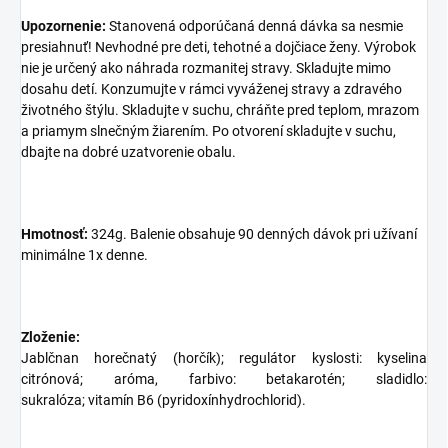
Upozornenie:
Stanovená odporúčaná denná dávka sa nesmie
presiahnuť! Nevhodné pre deti, tehotné a dojčiace ženy. Výrobok
nie je určený ako náhrada rozmanitej stravy. Skladujte mimo
dosahu detí. Konzumujte v rámci vyváženej stravy a zdravého
životného štýlu. Skladujte v suchu, chráňte pred teplom, mrazom
a priamym slnečným žiarením. Po otvorení skladujte v suchu,
dbajte na dobré uzatvorenie obalu.
Hmotnosť:
324g. Balenie obsahuje 90 denných dávok pri užívaní
minimálne 1x denne.
Zloženie:
Jablčnan horečnatý (horčík); regulátor kyslosti: kyselina
citrónová; aróma, farbivo: betakarotén; sladidlo:
sukralóza; vitamín B6 (pyridoxínhydrochlorid).