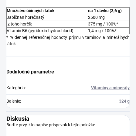
Množstvo účinných látok
na 1 dávku (3,6 g)
Jablčnan horečnatý
2500 mg
z toho horčík
375 mg / 100%*
Vitamín B6 (pyridoxín-hydrochlorid)
1,4 mg / 100%*
* % dennej referenčnej hodnoty príjmu vitamínov a minerálnych
látok
Dodatočné parametre
Kategória
:
Vitamíny a minerály
Balenie
:
324 g
Diskusia
Buďte prvý, kto napíše príspevok k tejto položke.