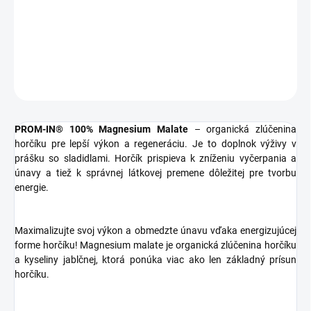
−
+
Pridať do košíka
DETAILNÉ INFORMÁCIE
OPÝTAŤ SA
STRÁŽIŤ
PROM-IN® 100% Magnesium Malate
– organická zlúčenina
horčíku pre lepší výkon a regeneráciu. Je to doplnok výživy v
prášku so sladidlami. Horčík prispieva k zníženiu vyčerpania a
únavy a tiež k správnej látkovej premene dôležitej pre tvorbu
energie.
Maximalizujte svoj výkon a obmedzte únavu vďaka energizujúcej
forme horčíku! Magnesium malate je organická zlúčenina horčíku
a kyseliny jablčnej, ktorá ponúka viac ako len základný prísun
horčíku.