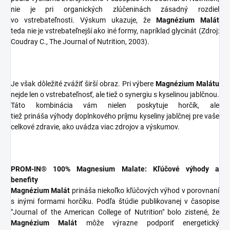
nie je pri organických zlúčeninách zásadný rozdiel
vo vstrebateľnosti. Výskum ukazuje, že
Magnézium Malát
teda nie je vstrebateľnejší ako iné formy, napríklad glycinát (Zdroj:
Coudray C., The Journal of Nutrition, 2003).
Je však dôležité zvážiť širší obraz. Pri výbere
Magnézium Malátu
nejde len o vstrebateľnosť, ale tiež o synergiu s kyselinou jablčnou.
Táto kombinácia vám nielen poskytuje horčík, ale
tiež prináša výhody doplnkového príjmu kyseliny jablčnej pre vaše
celkové zdravie, ako uvádza viac zdrojov a výskumov.
PROM-IN® 100% Magnesium Malate: Kľúčové výhody a
benefity
Magnézium Malát
prináša niekoľko kľúčových výhod v porovnaní
s inými formami horčíku. Podľa štúdie publikovanej v časopise
"Journal of the American College of Nutrition" bolo zistené, že
Magnézium Malát
môže výrazne podporiť energetický