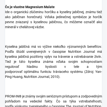
Čo je vlastne Magnesium Malate
Ide o organickú zlúčeninu horčíku a kyseliny jablčnej, známu tiež
ako jablčnan horečnatý. Vďaka jedinečnej symbióze je horčík
pevne zviazaný s kyselinou jablčnou, čo môžeme označiť ako
minerál v chelátovej väzbe.
Kyselina jablčná má vo výžive niekoľko významných benefitov.
Podľa štúdií uverejnených v časopise Nutrition Journal má
kyselina jablčná pozitívny vplyv na trávenie a vstrebávanie živín.
Tiež je táto kyselina známa vďaka svojim schopnostiam
regulovať hladinu kyslosti v tele a tým
podporovať optimálnu funkciu tráviaceho systému (Zdroj: Yan-
Ping Huang, Nutrition Journal, 2010).
PROM-IN® je známy svojim serióznym prístupom a zodpovedným
pohľadom na vedecké fakty. Čo sa týka vstrebateľnosti,
podľa výskumu zverejneného v časopise The Journal of Nutrition,