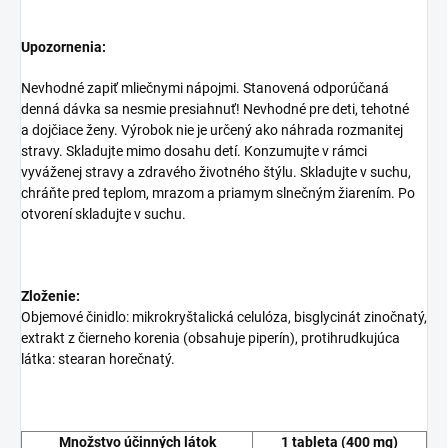
Upozornenia:
Nevhodné zapiť mliečnymi nápojmi. Stanovená odporúčaná
denná dávka sa nesmie presiahnuť! Nevhodné pre deti, tehotné
a dojčiace ženy. Výrobok nie je určený ako náhrada rozmanitej
stravy. Skladujte mimo dosahu detí. Konzumujte v rámci
vyváženej stravy a zdravého životného štýlu. Skladujte v suchu,
chráňte pred teplom, mrazom a priamym slnečným žiarením. Po
otvorení skladujte v suchu.
Zloženie:
Objemové činidlo: mikrokryštalická celulóza, bisglycinát zinočnatý,
extrakt z čierneho korenia (obsahuje piperín), protihrudkujúca
látka: stearan horečnatý.
Množstvo účinných látok
1 tableta (400 mg)