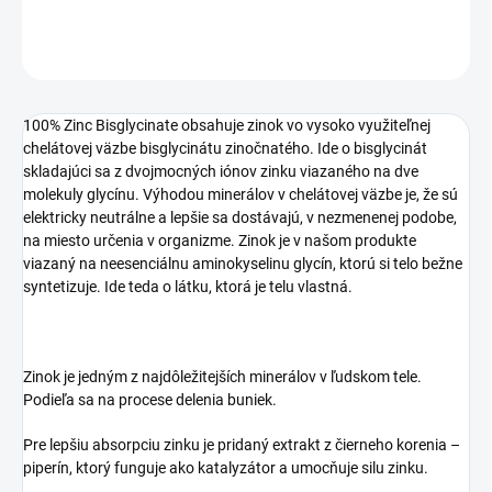
OPÝTAŤ SA
STRÁŽIŤ
100% Zinc Bisglycinate obsahuje zinok vo vysoko využiteľnej
chelátovej väzbe bisglycinátu zinočnatého. Ide o bisglycinát
skladajúci sa z dvojmocných iónov zinku viazaného na dve
molekuly glycínu. Výhodou minerálov v chelátovej väzbe je, že sú
elektricky neutrálne a lepšie sa dostávajú, v nezmenenej podobe,
na miesto určenia v organizme. Zinok je v našom produkte
viazaný na neesenciálnu aminokyselinu glycín, ktorú si telo bežne
syntetizuje. Ide teda o látku, ktorá je telu vlastná.
Zinok je jedným z najdôležitejších minerálov v ľudskom tele.
Podieľa sa na procese delenia buniek.
Pre lepšiu absorpciu zinku je pridaný extrakt z čierneho korenia –
piperín, ktorý funguje ako katalyzátor a umocňuje silu zinku.