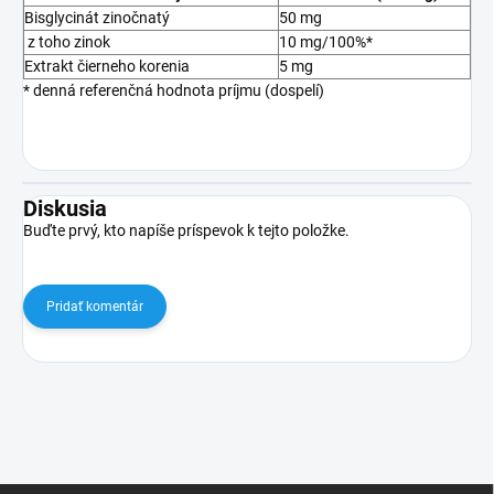
Bisglycinát zinočnatý
50 mg
z toho zinok
10 mg/100%*
Extrakt čierneho korenia
5 mg
* denná referenčná hodnota príjmu (dospelí)
Diskusia
Buďte prvý, kto napíše príspevok k tejto položke.
Pridať komentár