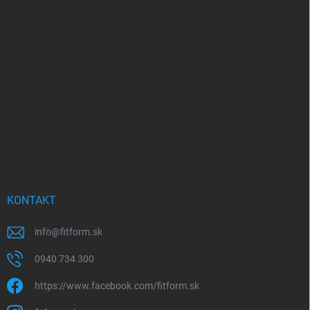
Z
á
p
ä
t
i
e
KONTAKT
info
@
fitform.sk
0940 734 300
https://www.facebook.com/fitform.sk