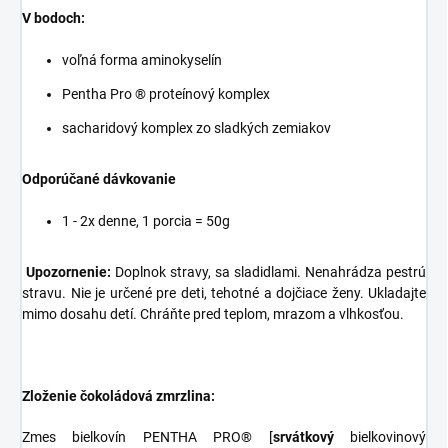
V bodoch:
voľná forma aminokyselín
Pentha Pro ® proteínový komplex
sacharidový komplex zo sladkých zemiakov
Odporúčané dávkovanie
1 - 2x denne, 1 porcia = 50g
Upozornenie:
Doplnok stravy, sa sladidlami. Nenahrádza pestrú
stravu. Nie je určené pre deti, tehotné a dojčiace ženy. Ukladajte
mimo dosahu detí. Chráňte pred teplom, mrazom a vlhkosťou.
Zloženie čokoládová zmrzlina:
Zmes bielkovín PENTHA PRO® [
srvátkový
bielkovinový