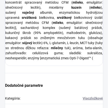
koncentrát spracovaný metódou CFM (
mlieko
, emulgátor:
slnečnicový lecitín), micelárny
kazeín
(
mlieko
),
sušený
vaječný
albumín, enzymatickou hydrolýzou
upravená
srvátková
bielkovina,
srvátkový
bielkovinový izolát
spracovaný metódou CFM (
mlieko
, emulgátor: slnečnicový
lecitín)], sacharidový komplex (sušený batátový prášok,
kukuričný škrob (99% amylopektín), maltodextrín, glukóza),
kakaový prášok so zníženým množstvom tuku (obsahuje
emulgátor:
sójový
lecitín) 6%, L-glutamín, L-leucín, MCT tuky (tuky
so strednou dĺžkou reťazca:
mliečny
tuk), aróma, beta-alanín,
zahusťovadlo: celulózová guma; sladidlá: sukralóza,
neohesperidín; enzýmy [enzymatická zmes Opti-7-Digest™ (
Dodatočné parametre
Kategória
:
Viaczložkové