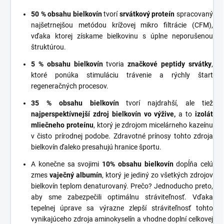
50 % obsahu bielkovín
tvorí
srvátkový proteín
spracovaný
najšetrnejšou metódou krížovej mikro filtrácie (CFM),
vďaka ktorej získame bielkovinu s úplne neporušenou
štruktúrou.
5 % obsahu bielkovín
tvoria
značkové peptidy srvátky
,
ktoré ponúka stimuláciu trávenie a rýchly štart
regeneračných procesov.
35 % obsahu bielkovín
tvorí najdrahší, ale tiež
najperspektívnejší zdroj bielkovín vo výžive,
a to
izolát
mliečneho proteínu
, ktorý je zdrojom micelárneho kazeínu
v čisto prírodnej podobe. Zdravotné prínosy tohto zdroja
bielkovín ďaleko presahujú hranice športu.
A konečne sa svojimi
10% obsahu bielkovín
dopĺňa celú
zmes
vaječný albumín
, ktorý je jediný zo všetkých zdrojov
bielkovín teplom denaturovaný. Prečo? Jednoducho preto,
aby sme zabezpečili optimálnu stráviteľnosť. Vďaka
tepelnej úprave sa výrazne zlepší stráviteľnosť tohto
vynikajúceho zdroja aminokyselín a vhodne doplní celkovej