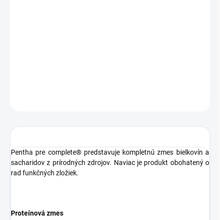
MOŽNOSTI DORUČENIA
−
+
Pridať do košíka
DETAILNÉ INFORMÁCIE
OPÝTAŤ SA
STRÁŽIŤ
Pentha pre complete® predstavuje kompletnú zmes bielkovín a
sacharidov z prírodných zdrojov. Naviac je produkt obohatený o
rad funkčných zložiek.
Proteínová zmes