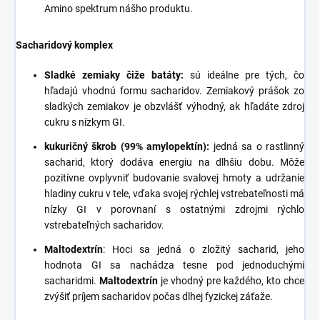
Amino spektrum nášho produktu.
Sacharidový komplex
Sladké zemiaky čiže batáty:
sú ideálne pre tých, čo
hľadajú vhodnú formu sacharidov. Zemiakový prášok zo
sladkých zemiakov je obzvlášť výhodný, ak hľadáte zdroj
cukru s nízkym
GI.
kukuričný škrob (99% amylopektín):
jedná sa o rastlinný
sacharid, ktorý dodáva energiu na dlhšiu dobu. Môže
pozitívne ovplyvniť budovanie svalovej hmoty a udržanie
hladiny cukru v tele, vďaka svojej rýchlej vstrebateľnosti má
nízky GI v porovnaní s ostatnými zdrojmi rýchlo
vstrebateľných sacharidov.
Maltodextrín
: Hoci sa jedná o zložitý sacharid, jeho
hodnota GI sa nachádza tesne pod jednoduchými
sacharidmi.
Maltodextrín
je vhodný pre každého, kto chce
zvýšiť príjem sacharidov počas dlhej fyzickej záťaže.