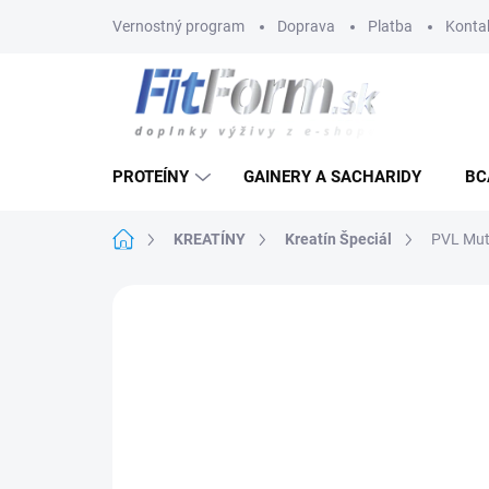
Prejsť
Vernostný program
Doprava
Platba
Konta
na
obsah
PROTEÍNY
GAINERY A SACHARIDY
BC
Domov
KREATÍNY
Kreatín Špeciál
PVL Mut
Neohodnotené
Podrobnosti hodnote