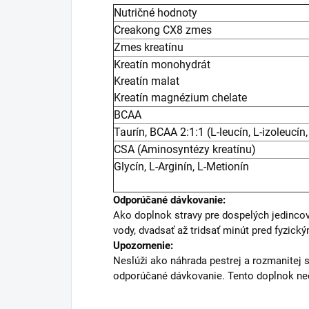
Nutričné hodnoty
Creakong CX8 zmes
Zmes kreatínu
Kreatín monohydrát
Kreatín malat
Kreatín magnézium chelate
BCAA
Taurín, BCAA 2:1:1 (L-leucín, L-izoleucín,
CSA (Aminosyntézy kreatínu)
Glycín, L-Arginín, L-Metionín
Odporúčané dávkovanie:
Ako doplnok stravy pre dospelých jedincov 
vody, dvadsať až tridsať minút pred fyzic
Upozornenie:
Neslúži ako náhrada pestrej a rozmanitej s
odporúčané dávkovanie. Tento doplnok neo