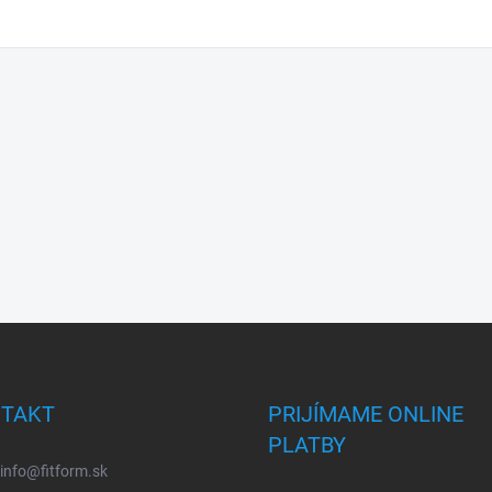
TAKT
PRIJÍMAME ONLINE
PLATBY
info
@
fitform.sk