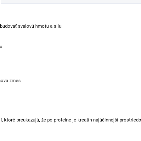
 budovať svalovú hmotu a silu
nu
ínová zmes
ií, ktoré preukazujú, že po proteíne je kreatín najúčinnejší prostried