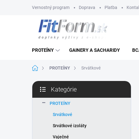
Prejsť
Vernostný program
Doprava
Platba
Konta
na
obsah
PROTEÍNY
GAINERY A SACHARIDY
BC
Domov
PROTEÍNY
Srvátkové
B
Kategórie
o
Preskočiť
č
kategórie
n
PROTEÍNY
ý
Srvátkové
p
a
Srvátkové izoláty
n
Vaječné
e