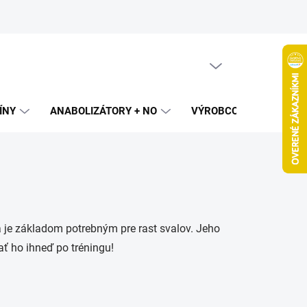
PRÁZDNY KOŠÍK
NÁKUPNÝ
KOŠÍK
ÍNY
ANABOLIZÁTORY + NO
VÝROBCOVIA
SPAL
 a je základom potrebným pre rast svalov. Jeho
ť ho ihneď po tréningu!