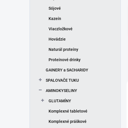
l
Sójové
Kazeín
Viaczložkové
Hovädzie
Naturál proteíny
Proteínové drinky
GAINERY a SACHARIDY
SPALOVAČE TUKU
AMINOKYSELINY
GLUTAMÍNY
Komplexné tabletové
Komplexné práškové