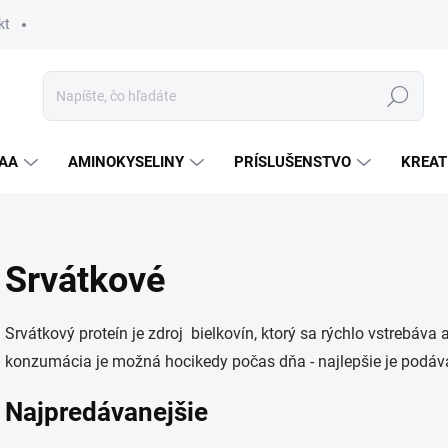
kt
Hľadať
AA
AMINOKYSELINY
PRÍSLUŠENSTVO
KREAT
Srvátkové
Srvátkový proteín je zdroj bielkovín, ktorý sa rýchlo vstrebáva
konzumácia je možná hocikedy počas dňa - najlepšie je podáva
Najpredávanejšie