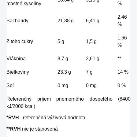
mastné kyseliny
%
2,46
Sacharidy
21,38 g
6,41 g
%
1,66
Z toho cukry
5 g
1,5 g
%
Vláknina
8,7 g
2,61 g
**
Bielkoviny
23,3 g
7 g
14 %
Soľ
0 mg
0 mg
0 %
Referenčný príjem priemerného dospelého (8400
kJ/2000 kcal)
*RVH
- referenčná výživová hodnota
**RVH
nie je stanovená