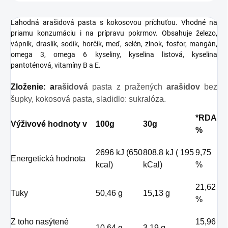
Lahodná arašidová pasta s kokosovou príchuťou. Vhodné na
priamu konzumáciu i na prípravu pokrmov. Obsahuje železo,
vápnik, draslík, sodík, horčík, meď, selén, zinok, fosfor, mangán,
omega 3, omega 6 kyseliny, kyselina listová, kyselina
pantoténová, vitamíny B a E.
Zloženie:
a
rašidová
pasta z pražených
arašidov
bez
šupky, kokosová pasta, sladidlo: sukralóza.
*RDA
Výživové hodnoty v
100g
30g
%
2696 kJ (650
808,8 kJ ( 195
9,75
Energetická hodnota
kcal)
kCal)
%
21,62
Tuky
50,46 g
15,13 g
%
Z toho nasýtené
15,96
10,64 g
3,19 g