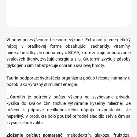
DETAILNÉ INFORMÁCIE
OPÝTAŤ SA
STRÁŽIŤ
Vhodný pri zvýšenom telesnom výkone. Extraiont je energetický
nápoj v práškovej forme obsahujúci sacharidy, vitamíny,
minerálne látky. Je obohatený o BCAA, ktoré znižujú odbúravanie
svalových tkanív, zvyšujú energiu a silu. Glutamín zvyšuje zásoby
glykogénu čím zabezpečuje ochranu svalovej hmoty.
Taurin podporuje hydratáciu organizmu počas telesnej námahy a
pôsobí ako výrazný stimulant energie.
L-Carnitin je potrebný počas výkonu na zvyšovanie prívodu
kyslíka do svalov, čím znižuje vytváranie kyseliny mliečnej. Je
určený k príprave nealkoholického nápoja rozpustením. Je
neperlivý. V produkte bolo použité prírodné sladidlo stévia čím sa
zvyšuje jeho kvalita.
Zloženie príchuť pomaranč:
maltodextrín, glukóza, fruktóza,