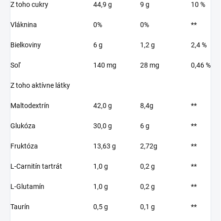
Z toho cukry
44,9 g
9 g
10 %
Vláknina
0%
0%
**
Bielkoviny
6 g
1,2 g
2,4 %
Soľ
140 mg
28 mg
0,46 %
Z toho aktívne látky
Maltodextrín
42,0 g
8,4g
**
Glukóza
30,0 g
6 g
**
Fruktóza
13,63 g
2,72g
**
L-Carnitín tartrát
1,0 g
0,2 g
**
L-Glutamín
1,0 g
0,2 g
**
Taurín
0,5 g
0,1 g
**