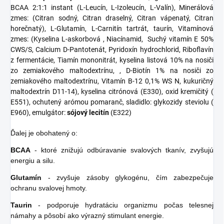
BCAA 2:1:1 instant (L-Leucín, L-Izoleucín, L-Valín), Minerálová
zmes: (Citran sodný, Citran draselný, Citran vápenatý, Citran
horečnatý), L-Glutamín, L-Carnitín tartrát, taurín, Vitamínová
zmes: (Kyselina L-askorbová , Niacínamid, Suchý vitamín E 50%
CWS/S, Calcium D-Pantotenát, Pyridoxín hydrochlorid, Riboflavín
z fermentácie, Tiamín mononitrát, kyselina listová 10% na nosiči
zo zemiakového maltodextrínu, , D-Biotín 1% na nosiči zo
zemiakového maltodextrínu, Vitamín B-12 0,1% WS N, kukuričný
maltodextrín D11-14), kyselina citrónová (E330), oxid kremičitý (
E551), ochutený arómou pomaranč, sladidlo: glykozidy steviolu (
E960), emulgátor:
sójový lecitín
(E322)
Ďalej je obohatený o:
BCAA
- ktoré znižujú odbúravanie svalových tkanív, zvyšujú
energiu a silu.
Glutamín
- zvyšuje zásoby glykogénu, čím zabezpečuje
ochranu svalovej hmoty.
Taurin
- podporuje hydratáciu organizmu počas telesnej
námahy a pôsobí ako výrazný stimulant energie.