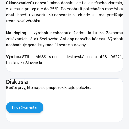
Skladovanie:
Skladovať mimo dosahu detí a slnečného žiarenia,
v suchu a pri teplote do 25°C. Po odobratí potrebného množstva
obal ihneď uzatvoriť. Skladovanie v chlade a tme predlžuje
trvanlivosť výrobku.
No doping
– výrobok neobsahuje žiadnu látku zo Zoznamu
zakázaných látok Svetového Antidopingového kódexu. Výrobok
neobsahuje geneticky modifikované suroviny.
Výrobca:
STILL MASS s.r.o. , Lieskovská cesta 468, 96221,
Lieskovec, Slovensko.
Diskusia
Buďte prvý, kto napíše príspevok k tejto položke.
Pridať komentár