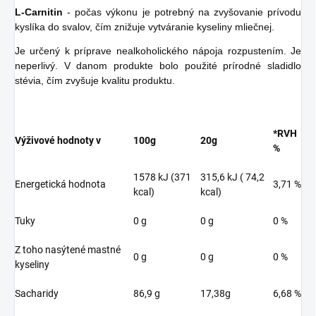
L-Carnitin
- počas výkonu je potrebný na zvyšovanie prívodu
kyslíka do svalov, čím znižuje vytváranie kyseliny mliečnej.
Je určený k príprave nealkoholického nápoja rozpustením. Je
neperlivý. V danom produkte bolo použité prírodné sladidlo
stévia, čím zvyšuje kvalitu produktu.
*RVH
Výživové hodnoty v
100g
20g
%
1578 kJ (371
315,6 kJ ( 74,2
Energetická hodnota
3,71 %
kcal)
kcal)
Tuky
0 g
0 g
0 %
Z toho nasýtené mastné
0 g
0 g
0 %
kyseliny
Sacharidy
86,9 g
17,38g
6,68 %