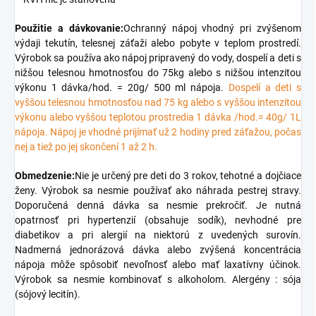
Použitie a dávkovanie:
Ochranný nápoj vhodný pri zvýšenom
výdaji tekutín, telesnej záťaži alebo pobyte v teplom prostredí.
Výrobok sa používa ako nápoj pripravený do vody, dospelí a deti s
nižšou telesnou hmotnosťou do 75kg alebo s nižšou intenzitou
výkonu 1 dávka/hod. = 20g/ 500 ml nápoja.
Dospelí a deti s
vyššou telesnou hmotnosťou nad 75 kg alebo s vyššou intenzitou
výkonu alebo vyššou teplotou prostredia 1 dávka /hod.= 40g/ 1L
nápoja. Nápoj je vhodné prijímať už 2 hodiny pred záťažou, počas
nej a tiež po jej skončení 1 až 2 h.
Obmedzenie:
Nie je určený pre deti do 3 rokov, tehotné a dojčiace
ženy. Výrobok sa nesmie používať ako náhrada pestrej stravy.
Doporučená denná dávka sa nesmie prekročiť. Je nutná
opatrnosť pri hypertenzií (obsahuje sodík), nevhodné pre
diabetikov a pri alergií na niektorú z uvedených surovín.
Nadmerná jednorázová dávka alebo zvýšená koncentrácia
nápoja môže spôsobiť nevoľnosť alebo mať laxatívny účinok.
Výrobok sa nesmie kombinovať s alkoholom. Alergény : sója
(sójový lecitín).