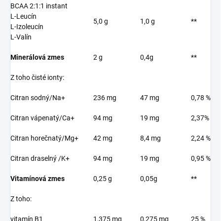
BCAA 2:1:1 instant
L-Leucín
5,0 g
1,0 g
**
L-Izoleucín
L-Valín
Minerálová zmes
2 g
0,4g
**
Z toho čisté ionty:
Citran sodný/Na+
236 mg
47 mg
0,78 %
Citran vápenatý/Ca+
94 mg
19 mg
2,37%
Citran horečnatý/Mg+
42 mg
8,4 mg
2,24 %
Citran draselný /K+
94 mg
19 mg
0,95 %
Vitamínová zmes
0,25 g
0,05g
**
Z toho:
vitamín B1
1,375 mg
0,275 mg
25 %