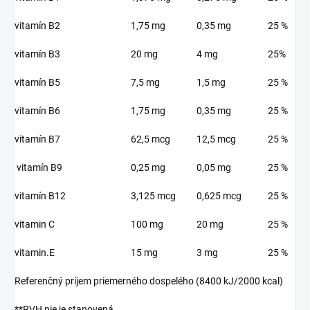
vitamín B2
1,75 mg
0,35 mg
25 %
vitamín B3
20 mg
4 mg
25%
vitamín B5
7,5 mg
1,5 mg
25 %
vitamín B6
1,75 mg
0,35 mg
25 %
vitamín B7
62,5 mcg
12,5 mcg
25 %
vitamín B9
0,25 mg
0,05 mg
25 %
vitamín B12
3,125 mcg
0,625 mcg
25 %
vitamin C
100 mg
20 mg
25 %
vitamin.E
15 mg
3 mg
25 %
Referenčný príjem priemerného dospelého (8400 kJ/2000 kcal)
**RVH nie je stanovená