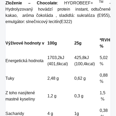
TM
Zloženie – Chocolate
: HYDROBEEF+
-
Hydrolyzovaný hovädzí protein instant, odtučnené
kakao, aróma čokoláda , sladidlá: sukralóza (E955),
emulgátor: slnečnicový lecitín(E322)
*RVH
Výživové hodnoty v
100g
25g
%
1703,2kJ
425,8kJ
5,02
Energetická hodnota
(401,6kcal)
(100,4kcal)
%
0,88
Tuky
2,48 g
0,62 g
%
Z toho nasýtené
1,5
1,2 g
0,3 g
mastné kyseliny
%
0,38
Sacharidy
4 g
1g