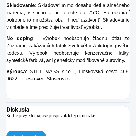
Skladovanie
: Skladovať mimo dosahu detí a slnečného
žiarenia, v suchu a pri teplote do 25°C. Po odobratí
potrebného množstva obal ihneď uzatvoriť. Skladovanie
v chlade a tme predlžuje trvanlivosť výrobku.
No doping
– výrobok neobsahuje žiadnu látku zo
Zoznamu zakázaných látok Svetového Antidopingového
kódexu. Výrobok neobsahuje konzervačné látky,
syntetické farbivá, ani geneticky modifikované suroviny.
Výrobca
: STILL MASS s.r.o. ,
Lieskovská cesta 468,
96221, Lieskovec
, Slovensko.
Diskusia
Buďte prvý, kto napíše príspevok k tejto položke.