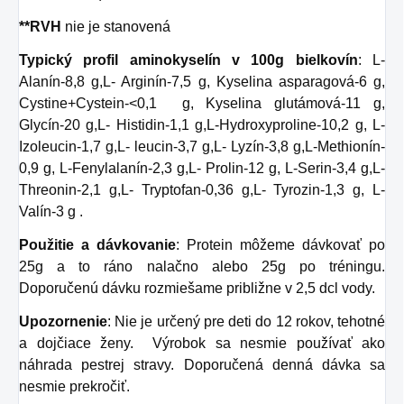
**RVH
nie je stanovená
Typický profil aminokyselín v 100g bielkovín
: L-
Alanín-8,8 g,L- Arginín-7,5 g, Kyselina asparagová-6 g,
Cystine+Cystein-<0,1 g, Kyselina glutámová-11 g,
Glycín-20 g,L- Histidin-1,1 g,L-Hydroxyproline-10,2 g, L-
Izoleucin-1,7 g,L- leucin-3,7 g,L- Lyzín-3,8 g,L-Methionín-
0,9 g, L-Fenylalanín-2,3 g,L- Prolin-12 g, L-Serin-3,4 g,L-
Threonin-2,1 g,L- Tryptofan-0,36 g,L- Tyrozin-1,3 g, L-
Valín-3 g .
Použitie a dávkovanie
: Protein môžeme dávkovať po
25g a to ráno nalačno alebo 25g po tréningu.
Doporučenú dávku rozmiešame približne v 2,5 dcl vody.
Upozornenie
: Nie je určený pre deti do 12 rokov, tehotné
a dojčiace ženy. Výrobok sa nesmie používať ako
náhrada pestrej stravy. Doporučená denná dávka sa
nesmie prekročiť.