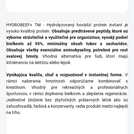
OPÝTAŤ SA
STRÁŽIŤ
HYDROBEEF+ TM - Hydrolyzovaný hovädzí protein instant je
vysoko kvalitný protein.
Obsahuje predtrávené peptidy, ktoré sú
výborne stráviteľné a využiteľné pre organizmus, vysoký podiel
bielkovín až 95%, minimálny obsah tukov a sacharidov.
Obsahuje všetky esenciálne aminokyseliny, potrebné pre rast
svalovej hmoty.
Vhodná alternatíva pre ľudí, ktorí majú
intoleranciu na laktózu alebo lepok.
Vynikajúca kvalita, chuť a rozpustnosť v instantnej forme.
V
rámci naberania hmotnosti odporúčame kombinovať s
kreatínom. Vhodný pre rekreačných a profesionálnych
športovcov, v rámci doplnenia bielkovín a zlepšenia regenerácie.
Jedinečné zloženie bez zbytočných prídavných látok ako sú
zahusťovadlá, farbivá a konzervanty, radia produkt medzi najlepší
na trhu.