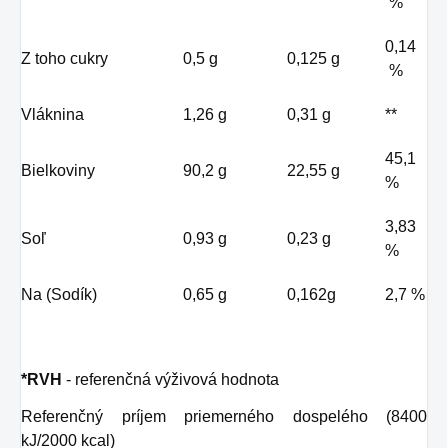
%
0,14
Z toho cukry
0,5 g
0,125 g
%
Vláknina
1,26 g
0,31 g
**
45,1
Bielkoviny
90,2 g
22,55 g
%
3,83
Soľ
0,93 g
0,23 g
%
Na (Sodík)
0,65 g
0,162g
2,7 %
*RVH
- referenčná výživová hodnota
Referenčný príjem priemerného dospelého (8400
kJ/2000 kcal)