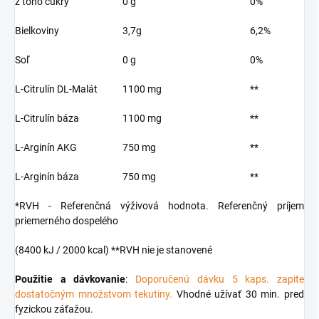
z toho cukry
0 g
0%
Bielkoviny
3,7g
6,2%
Soľ
0 g
0%
L-Citrulín DL-Malát
1100 mg
**
L-Citrulín báza
1100 mg
**
L-Arginín AKG
750 mg
**
L-Arginín báza
750 mg
**
*RVH - Referenčná výživová hodnota. Referenčný príjem
priemerného dospelého
(8400 kJ / 2000 kcal) **RVH nie je stanovené
Použitie a dávkovanie
:
Doporučenú dávku 5 kaps. zapite
dostatočným množstvom tekutiny.
Vhodné užívať 30 min. pred
fyzickou záťažou.