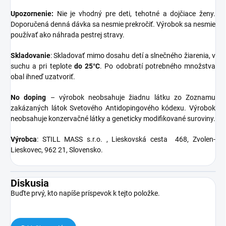
Upozornenie:
Nie je vhodný pre deti, tehotné a dojčiace ženy.
Doporučená denná dávka sa nesmie prekročiť. Výrobok sa nesmie
používať ako náhrada pestrej stravy.
Skladovanie
: Skladovať mimo dosahu detí a slnečného žiarenia, v
suchu a pri teplote
do 25°C
. Po odobratí potrebného množstva
obal ihneď uzatvoriť.
No doping
– výrobok neobsahuje žiadnu látku zo Zoznamu
zakázaných látok Svetového Antidopingového kódexu. Výrobok
neobsahuje konzervačné látky a geneticky modifikované suroviny.
Výrobca
: STILL MASS s.r.o. , Lieskovská cesta 468, Zvolen-
Lieskovec, 962 21, Slovensko.
Diskusia
Buďte prvý, kto napíše príspevok k tejto položke.