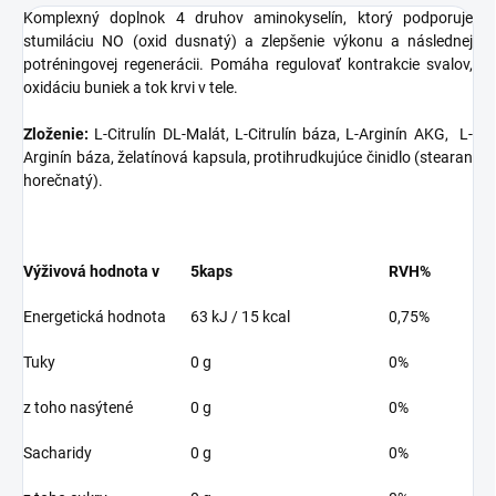
Komplexný doplnok 4 druhov aminokyselín, ktorý podporuje
stumiláciu NO (oxid dusnatý) a zlepšenie výkonu a následnej
potréningovej regenerácii. Pomáha regulovať kontrakcie svalov,
oxidáciu buniek a tok krvi v tele.
Zloženie:
L-Citrulín DL-Malát, L-Citrulín báza, L-Arginín AKG,
L-
Arginín báza, želatínová kapsula, protihrudkujúce činidlo (stearan
horečnatý).
Výživová hodnota v
5kaps
RVH%
Energetická hodnota
63 kJ / 15 kcal
0,75%
Tuky
0 g
0%
z toho nasýtené
0 g
0%
Sacharidy
0 g
0%