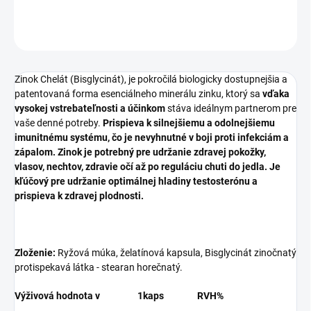
OPÝTAŤ SA
STRÁŽIŤ
Zinok Chelát (Bisglycinát), je pokročilá biologicky dostupnejšia a
patentovaná forma esenciálneho minerálu zinku, ktorý sa
vďaka
vysokej vstrebateľnosti a účinkom
stáva ideálnym partnerom pre
vaše denné potreby.
Prispieva k silnejšiemu a odolnejšiemu
imunitnému systému, čo je nevyhnutné v boji proti infekciám a
zápalom. Zinok je potrebný pre udržanie zdravej pokožky,
vlasov, nechtov, zdravie očí až po reguláciu chuti do jedla. Je
kľúčový pre udržanie optimálnej hladiny testosterónu a
prispieva k zdravej plodnosti.
Zloženie:
Ryžová múka, želatínová kapsula, Bisglycinát zinočnatý
protispekavá látka - stearan horečnatý.
Výživová hodnota v 1kaps RVH%