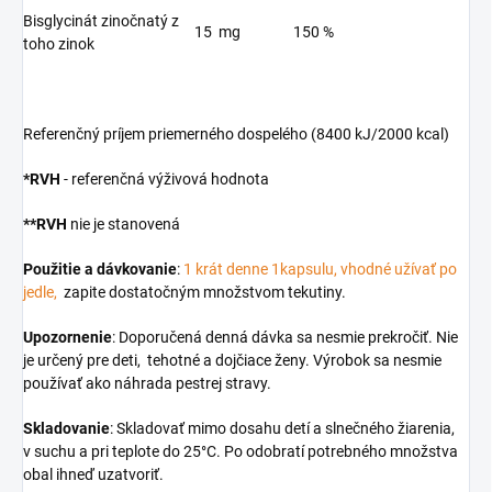
Bisglycinát zinočnatý z
15 mg
150 %
toho zinok
Referenčný príjem priemerného dospelého (8400 kJ/2000 kcal)
*RVH
- referenčná výživová hodnota
**RVH
nie je stanovená
Použitie a dávkovanie
:
1 krát denne 1kapsulu, vhodné užívať po
jedle,
zapite dostatočným množstvom tekutiny.
Upozornenie
: Doporučená denná dávka sa nesmie prekročiť. Nie
je určený pre deti, tehotné a dojčiace ženy. Výrobok sa nesmie
používať ako náhrada pestrej stravy.
Skladovanie
: Skladovať mimo dosahu detí a slnečného žiarenia,
v suchu a pri teplote do 25°C. Po odobratí potrebného množstva
obal ihneď uzatvoriť.