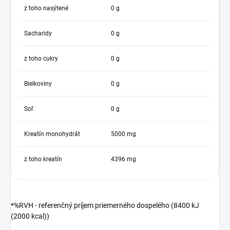
z toho nasýtené
0 g
Sacharidy
0 g
z toho cukry
0 g
Bielkoviny
0 g
Soľ
0 g
Kreatín monohydrát
5000 mg
z toho kreatín
4396 mg
*%RVH - referenčný príjem priemerného dospelého (8400 kJ
(2000 kcal))