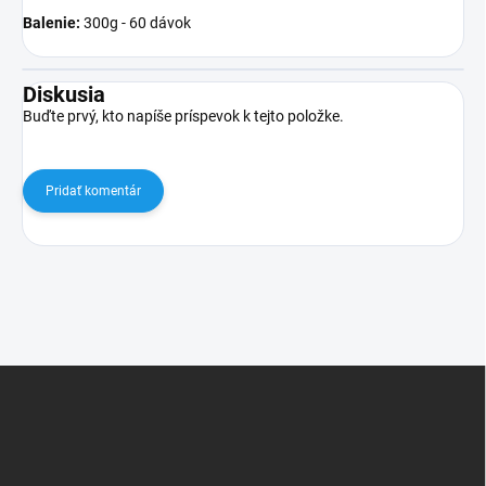
Balenie:
300g - 60 dávok
Diskusia
Buďte prvý, kto napíše príspevok k tejto položke.
Pridať komentár
Z
á
p
ä
t