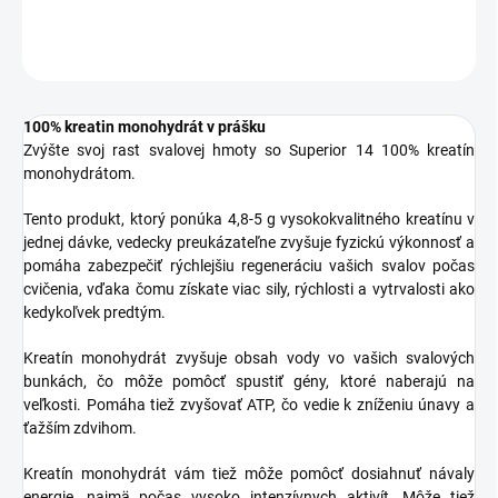
OPÝTAŤ SA
STRÁŽIŤ
100% kreatin monohydrát v prášku
Zvýšte svoj rast svalovej hmoty so Superior 14 100% kreatín
monohydrátom.
Tento produkt, ktorý ponúka 4,8-5 g vysokokvalitného kreatínu v
jednej dávke, vedecky preukázateľne zvyšuje fyzickú výkonnosť a
pomáha zabezpečiť rýchlejšiu regeneráciu vašich svalov počas
cvičenia, vďaka čomu získate viac sily, rýchlosti a vytrvalosti ako
kedykoľvek predtým.
Kreatín monohydrát zvyšuje obsah vody vo vašich svalových
bunkách, čo môže pomôcť spustiť gény, ktoré naberajú na
veľkosti. Pomáha tiež zvyšovať ATP, čo vedie k zníženiu únavy a
ťažším zdvihom.
Kreatín monohydrát vám tiež môže pomôcť dosiahnuť návaly
energie, najmä počas vysoko intenzívnych aktivít. Môže tiež