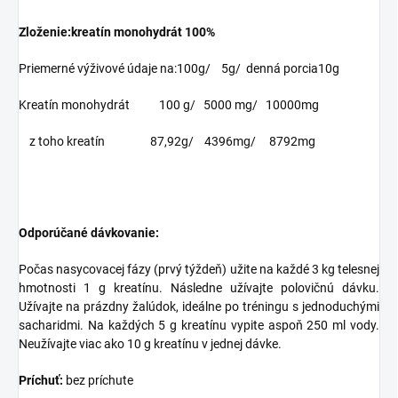
Zloženie:kreatín monohydrát 100%
Priemerné výživové údaje na:100g/ 5g/ denná porcia10g
Kreatín monohydrát 100 g/ 5000 mg/ 10000mg
z toho kreatín 87,92g/ 4396mg/ 8792mg
Odporúčané dávkovanie:
Počas nasycovacej fázy (prvý týždeň) užite na každé 3 kg telesnej
hmotnosti 1 g kreatínu. Následne užívajte polovičnú dávku.
Užívajte na prázdny žalúdok, ideálne po tréningu s jednoduchými
sacharidmi. Na každých 5 g kreatínu vypite aspoň 250 ml vody.
Neužívajte viac ako 10 g kreatínu v jednej dávke.
Príchuť:
bez príchute