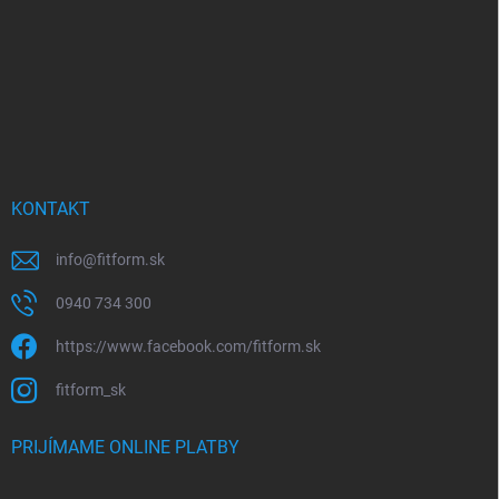
i
e
KONTAKT
info
@
fitform.sk
0940 734 300
https://www.facebook.com/fitform.sk
fitform_sk
PRIJÍMAME ONLINE PLATBY