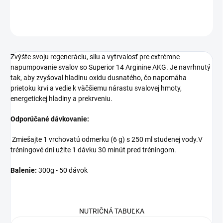
OPÝTAŤ SA
STRÁŽIŤ
Zvýšte svoju regeneráciu, silu a vytrvalosť pre extrémne
napumpovanie svalov so Superior 14 Arginine AKG. Je navrhnutý
tak, aby zvyšoval hladinu oxidu dusnatého, čo napomáha
prietoku krvi a vedie k väčšiemu nárastu svalovej hmoty,
energetickej hladiny a prekrveniu.
Odporúčané dávkovanie:
Zmiešajte 1 vrchovatú odmerku (6 g) s 250 ml studenej vody.V
tréningové dni užite 1 dávku 30 minút pred tréningom.
Balenie:
300g - 50 dávok
NUTRIČNÁ TABUĽKA