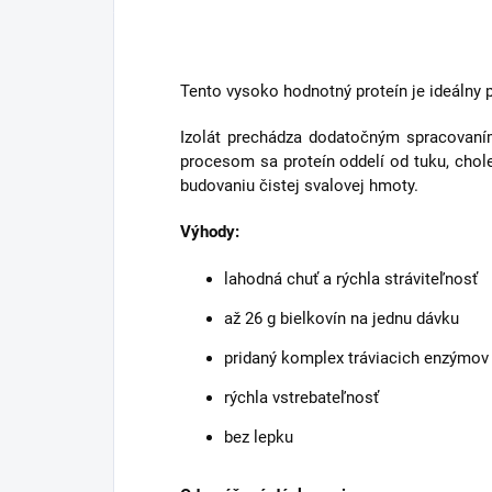
Tento vysoko hodnotný proteín je ideálny p
Izolát prechádza dodatočným spracova
procesom sa proteín oddelí od tuku, chol
budovaniu čistej svalovej hmoty.
Výhody:
lahodná chuť a rýchla stráviteľnosť
až 26 g bielkovín na jednu dávku
pridaný komplex tráviacich enzýmov
rýchla vstrebateľnosť
bez lepku