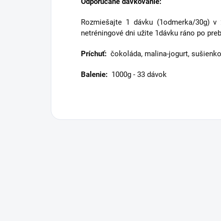
Odporúčané dávkovanie:
Rozmiešajte 1 dávku (1odmerka/30g) v 2
netréningové dni užite 1dávku ráno po pre
Príchuť:
čokoláda, malina-jogurt, sušienk
Balenie:
1000g - 33 dávok