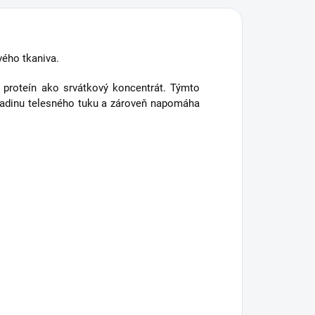
vého tkaniva.
ší proteín ako srvátkový koncentrát. Týmto
hladinu telesného tuku a zároveň napomáha