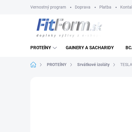
Prejsť
Vernostný program
Doprava
Platba
Konta
na
obsah
PROTEÍNY
GAINERY A SACHARIDY
BC
Domov
PROTEÍNY
Srvátkové izoláty
TESLA
Neohodnotené
Podrobnosti hodnote