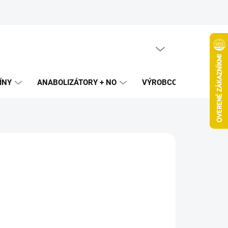
PRÁZDNY KOŠÍK
NÁKUPNÝ
KOŠÍK
ÍNY
ANABOLIZÁTORY + NO
VÝROBCOVIA
SPAL