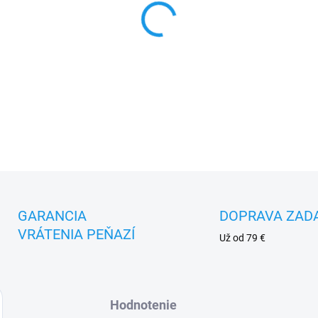
MOŽNOSTI DORUČENIA
−
+
DETAILNÉ INFORMÁCIE
GARANCIA
DOPRAVA ZAD
VRÁTENIA PEŇAZÍ
Už od 79 €
Hodnotenie