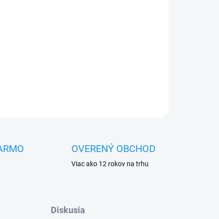
Pridať do košíka
OPÝTAŤ SA
STRÁŽIŤ
ARMO
OVERENÝ OBCHOD
Viac ako 12 rokov na trhu
Diskusia