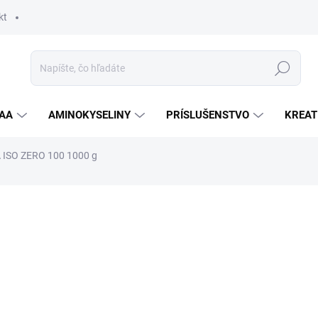
kt
Hľadať
AA
AMINOKYSELINY
PRÍSLUŠENSTVO
KREAT
 ISO ZERO 100 1000 g
nia
ZNAČKA:
TESLA SPORT NUTRITION
26,90 €
Jednotková
ZVOĽTE VARIANT
cena:
PRÍCHUŤ