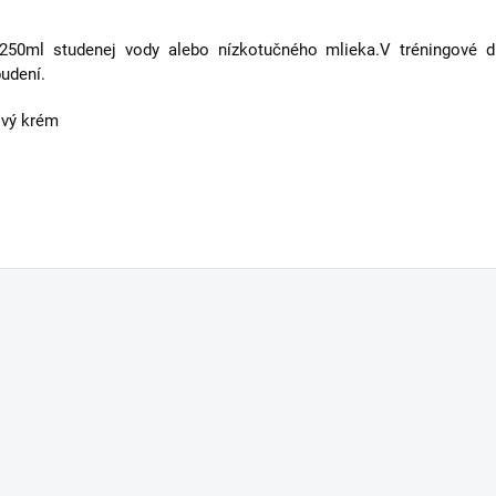
50ml studenej vody alebo nízkotučného mlieka.V tréningové d
budení.
ový krém