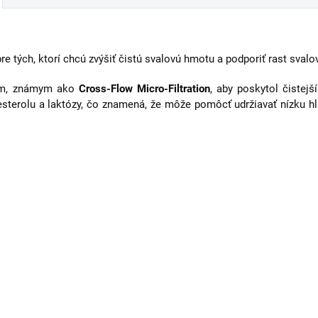
re tých, ktorí chcú zvýšiť čistú svalovú hmotu a podporiť rast svalo
ním, známym ako
Cross-Flow Micro-Filtration
, aby poskytol čistej
esterolu a laktózy, čo znamená, že môže pomôcť udržiavať nízku 