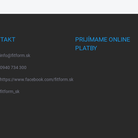
TAKT
PRIJÍMAME ONLINE
PLATBY
info
@
fitform.sk
0940 734 300
https://www.facebook.com/fitform.sk
fitform_sk