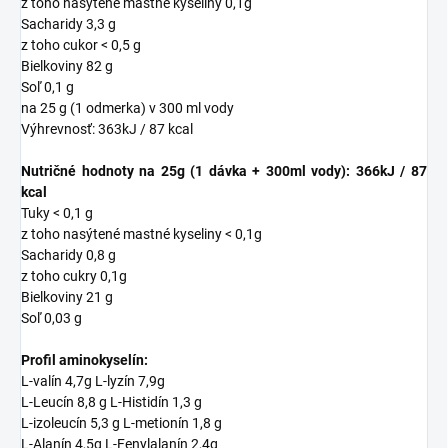
z toho nasýtené mastné kyseliny 0,1g
Sacharidy 3,3 g
z toho cukor < 0,5 g
Bielkoviny 82 g
Soľ 0,1 g
na 25 g (1 odmerka) v 300 ml vody
Výhrevnosť: 363kJ / 87 kcal
Nutričné hodnoty na 25g (1 dávka + 300ml vody): 366kJ / 87
kcal
Tuky < 0,1 g
z toho nasýtené mastné kyseliny < 0,1g
Sacharidy 0,8 g
z toho cukry 0,1g
Bielkoviny 21 g
Soľ 0,03 g
Profil aminokyselín:
L-valín 4,7g L-lyzín 7,9g
L-Leucín 8,8 g L-Histidín 1,3 g
L-izoleucín 5,3 g L-metionín 1,8 g
L-Alanín 4,5g L-Fenylalanín 2,4g