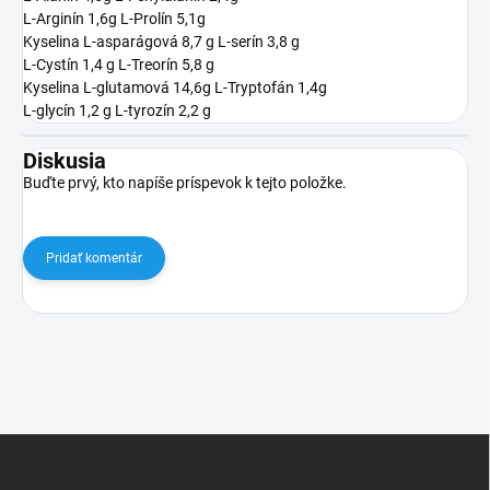
L-Arginín 1,6g L-Prolín 5,1g
Kyselina L-asparágová 8,7 g L-serín 3,8 g
L-Cystín 1,4 g L-Treorín 5,8 g
Kyselina L-glutamová 14,6g L-Tryptofán 1,4g
L-glycín 1,2 g L-tyrozín 2,2 g
Diskusia
Buďte prvý, kto napíše príspevok k tejto položke.
Pridať komentár
Z
á