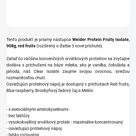
DETAILNÉ INFORMÁCIE
OPÝTAŤ SA
STRÁŽIŤ
Tento produkt je priamy nástupca
Weider Protein Fruity Isolate,
908g, red fruits
(rozšírený o ďalšie 3 nové príchute).
Zatiaľ čo väčšina konvenčných srvátkových proteínov sa zvyčajne
dodáva s príchuťami na báze mlieka, ako je vanilka, čokoláda a
jahoda, náš Clear Isolate zaujme svojou ovocnou, sviežou
rozmanitosťou chutí.
Osviežujúci proteínový nápoj je dostupný v príchutiach Red fruits,
Blue raspberry, Broskyňový ľadový čaj a Melón.
- s esenciálnymi aminokyselinami
- bez laktózy
- vysokokvalitný srvátkový proteín - maximálne koncentrovaný
- osviežujúci proteínový nápoj
- ľahko rozpustný