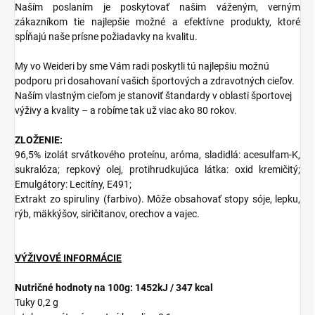
Naším poslaním je poskytovať našim váženým, verným
zákazníkom tie najlepšie možné a efektívne produkty, ktoré
spĺňajú naše prísne požiadavky na kvalitu.
My vo Weideri by sme Vám radi poskytli tú najlepšiu možnú
podporu pri dosahovaní vašich športových a zdravotných cieľov.
Naším vlastným cieľom je stanoviť štandardy v oblasti športovej
výživy a kvality – a robíme tak už viac ako 80 rokov.
ZLOŽENIE:
96,5% izolát srvátkového proteínu, aróma, sladidlá: acesulfam-K,
sukralóza; repkový olej, protihrudkujúca látka: oxid kremičitý;
Emulgátory: Lecitíny, E491;
Extrakt zo spiruliny (farbivo). Môže obsahovať stopy sóje, lepku,
rýb, mäkkýšov, siričitanov, orechov a vajec.
VÝŽIVOVÉ INFORMÁCIE
Nutričné hodnoty na 100g: 1452kJ / 347 kcal
Tuky 0,2 g