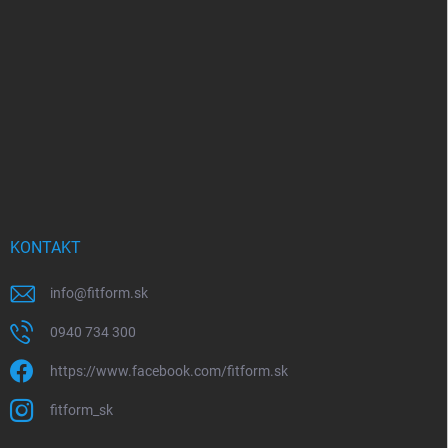
p
ä
t
i
e
KONTAKT
info
@
fitform.sk
0940 734 300
https://www.facebook.com/fitform.sk
fitform_sk