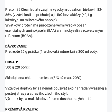
Preto náš Clear Isolate zaujme vysokým obsahom bielkovín 82-
86% (v závislosti od príchute) a je tiež bez laktózy (<0,1 g
laktózy/100 ml hotového nápoja).
Srvátkový proteín má prirodzene veľmi vysoký obsah
esenciálnych aminokyselín (EAA) a aminokyselín s rozvetveným
reťazcom (BCAA).
DÁVKOVANIE:
Pretrepte 25 g prášku (1 vrchovatá odmerka) s 300 ml vody.
OBSAH:
500 g (20 porcií)
Skladujte na chladnom mieste (8°C až max. 20°C).
Výživové doplnky by sa nemali používať ako náhrada vyváženej a
pestrej stravy a zdravého životného štýlu.
Výrobok by sa mal skladovať mimo dosahu malých detí.
PRÉMIOVÁ KVALITA: