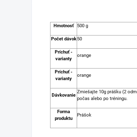
Hmotnosť
500 g
Počet dávok
50
Príchuť -
orange
varianty
Príchuť -
orange
varianty
Zmiešajte 10g prášku (2 odme
Dávkovanie
počas alebo po tréningu.
Forma
Prášok
produktu