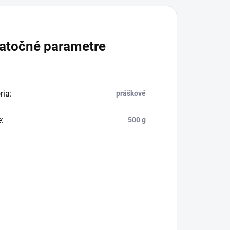
atočné parametre
ria
:
práškové
e
:
500 g