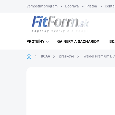
Prejsť
Vernostný program
Doprava
Platba
Konta
na
obsah
PROTEÍNY
GAINERY A SACHARIDY
BC
Domov
BCAA
práškové
Weider Premium BCA
Neohodnotené
Podrobnosti hodnote