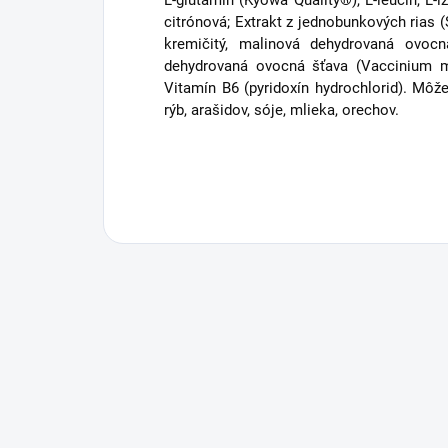
L-glutamín (Kyowa Quality®), L-leucín, L-iz
citrónová; Extrakt z jednobunkových rias (
kremičitý, malinová dehydrovaná ovocn
dehydrovaná ovocná šťava (Vaccinium myr
Vitamín B6 (pyridoxín hydrochlorid). Môž
rýb, arašidov, sóje, mlieka, orechov.