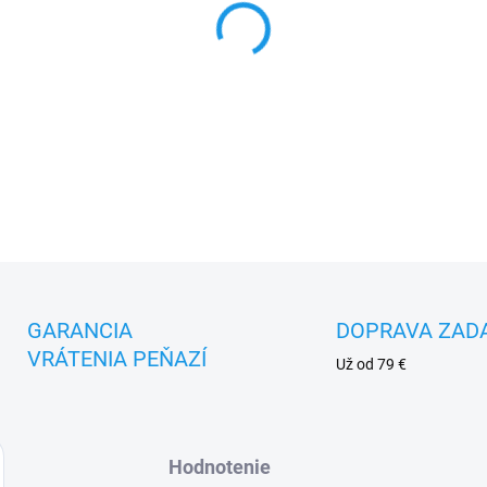
MOŽNOSTI DORUČENIA
−
+
DETAILNÉ INFORMÁCIE
GARANCIA
DOPRAVA ZAD
VRÁTENIA PEŇAZÍ
Už od 79 €
Hodnotenie