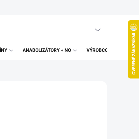
PRÁZDNY KOŠÍK
NÁKUPNÝ
KOŠÍK
ÍNY
ANABOLIZÁTORY + NO
VÝROBCOVIA
SPAL