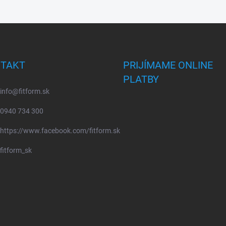
TAKT
PRIJÍMAME ONLINE
PLATBY
info
@
fitform.sk
0940 734 300
https://www.facebook.com/fitform.sk
fitform_sk