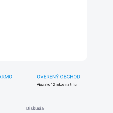
Pridať do košíka
OPÝTAŤ SA
STRÁŽIŤ
ARMO
OVERENÝ OBCHOD
Viac ako 12 rokov na trhu
Diskusia