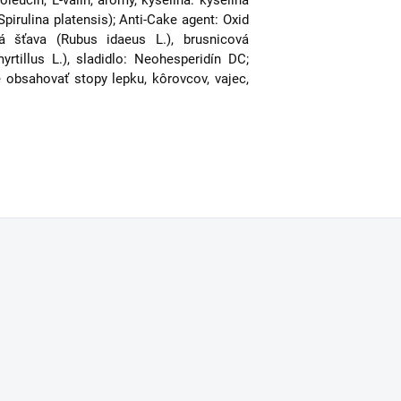
oleucín, L-valín, arómy, kyselina: kyselina
Spirulina platensis); Anti-Cake agent: Oxid
á šťava (Rubus idaeus L.), brusnicová
tillus L.), sladidlo: Neohesperidín DC;
e obsahovať stopy lepku, kôrovcov, vajec,