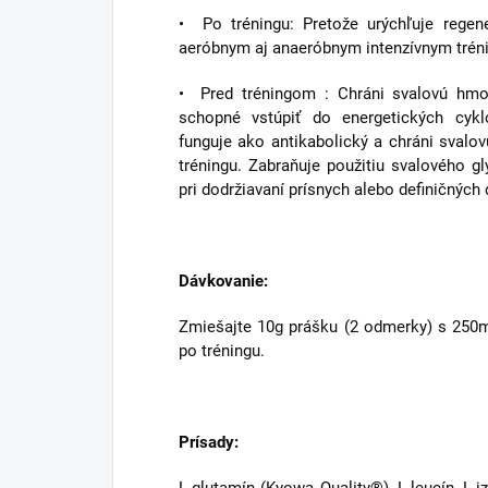
• Po tréningu: Pretože urýchľuje rege
aeróbnym aj anaeróbnym intenzívnym trén
• Pred tréningom : Chráni svalovú hmot
schopné vstúpiť do energetických cykl
funguje ako antikabolický a chráni svalo
tréningu. Zabraňuje použitiu svalového 
pri dodržiavaní prísnych alebo definičných 
Dávkovanie:
Zmiešajte 10g prášku (2 odmerky) s 250m
po tréningu.
Prísady: