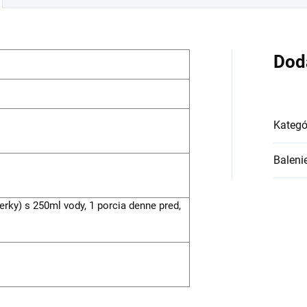
Dod
Kategó
Baleni
rky) s 250ml vody, 1 porcia denne pred,