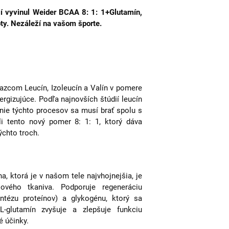
 vyvinul Weider BCAA 8: 1: 1+Glutamín,
oty. Nezáleží na vašom športe.
azcom Leucín, Izoleucín a Valín v pomere
nergizujúce. Podľa najnovších štúdií leucín
enie týchto procesov sa musí brať spolu s
li tento nový pomer 8: 1: 1, ktorý dáva
ýchto troch.
a, ktorá je v našom tele najvhojnejšia, je
ového tkaniva. Podporuje regeneráciu
ntézu proteínov) a glykogénu, ktorý sa
-glutamín zvyšuje a zlepšuje funkciu
é účinky.