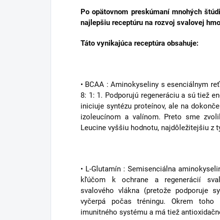
Po opätovnom preskúmaní mnohých štúdií
najlepšiu receptúru na rozvoj svalovej hm
Táto vynikajúca receptúra obsahuje:
• BCAA : Aminokyseliny s esenciálnym reť
8: 1: 1. Podporujú regeneráciu a sú tiež e
iniciuje syntézu proteínov, ale na dokonč
izoleucínom a valínom. Preto sme zvoli
Leucine vyššiu hodnotu, najdôležitejšiu z t
• L-Glutamín : Semisenciálna aminokyselin
kľúčom k ochrane a regenerácií sval
svalového vlákna (pretože podporuje sy
vyčerpá počas tréningu. Okrem toho L
imunitného systému a má tiež antioxidačn