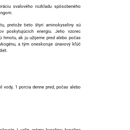
neráciu svalového rozkladu spôsobeného
ingom.
u, pretože tieto štyri aminokyseliny sú
ov poskytujúcich energiu. Jeho vzorec
vú hmotu, ak ju užijeme pred alebo počas
glykogénu, a tým oneskoruje únavový kľúč
diét.
l vody, 1 porcia denne pred, počas alebo