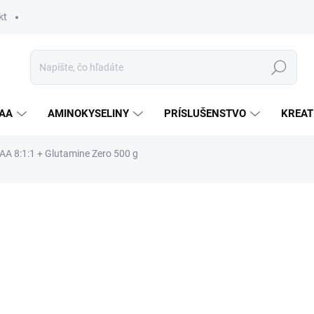
kt
Hľadať
AA
AMINOKYSELINY
PRÍSLUŠENSTVO
KREAT
A 8:1:1 + Glutamine Zero 500 g
nia
ZNAČKA:
WEIDER
23,90 €
Jednotková
ZVOĽTE VARIANT
cena:
PRÍCHUŤ