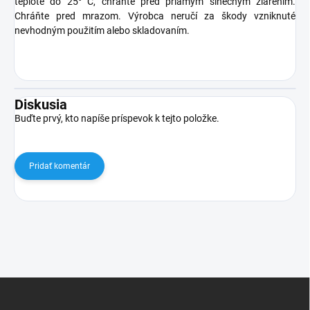
teplote do 25° C, chráňte pred priamym slnečným žiarením.
Chráňte pred mrazom. Výrobca neručí za škody vzniknuté
nevhodným použitím alebo skladovaním.
Diskusia
Buďte prvý, kto napíše príspevok k tejto položke.
Pridať komentár
Z
á