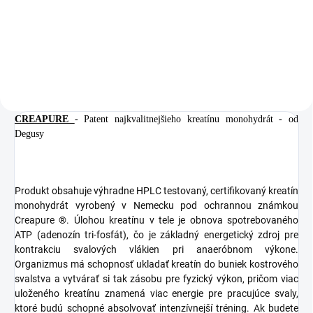
Detail
Detail
CREAPURE
- Patent najkvalitnejšieho kreatínu monohydrát - od
Degusy
Produkt obsahuje výhradne HPLC testovaný, certifikovaný kreatín
monohydrát vyrobený v Nemecku pod ochrannou známkou
Creapure ®. Úlohou kreatínu v tele je obnova spotrebovaného
ATP (adenozín tri-fosfát), čo je základný energetický zdroj pre
kontrakciu svalových vlákien pri anaeróbnom výkone.
Organizmus má schopnosť ukladať kreatín do buniek kostrového
svalstva a vytvárať si tak zásobu pre fyzický výkon, pričom viac
uloženého kreatínu znamená viac energie pre pracujúce svaly,
ktoré budú schopné absolvovať intenzívnejší tréning. Ak budete