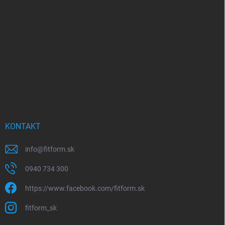
p
ä
t
i
e
KONTAKT
info
@
fitform.sk
0940 734 300
https://www.facebook.com/fitform.sk
fitform_sk