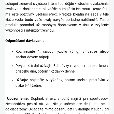
schopní trénovať s vyššou intenzitou, dôjde k väčšiemu zaťaženiu
svalstva a dosiahnete tak väčšie stimulácia ich rastu. Tento fakt
má ešte pozitívny vedľajší efekt. Pretože kreatín na seba v tele
viaže vodu, budú vaše svaly navyše poriadne nafúknuté. Tento
produkt pomohol už mnohým športovcom v úsilí o zvýšenie
výkonnosti a intenzity tréningu.
Odporúčané dávkovanie:
Rozmiešajte 1 čajovú lyžičku (5 g) v džúse alebo
sacharidovom nápoji.
Prvých 4-6 dní užívajte 3-4 dávky rovnomerne rozdelené v
priebehu dňa, potom 1-2 dávky denne.
Užívajte najdlhšie 6 týždňov, potom urobte prestávku v
dĺžke 2-4 týždne.
Upozornenie:
Doplnok stravy, vhodný najmä pre športovcov.
Nenahrádza pestrú stravu. Nie je určené pre deti, tehotné a
dojčiace ženy. Ukladajte mimo dosahu detí! Skladujte v suchu pri