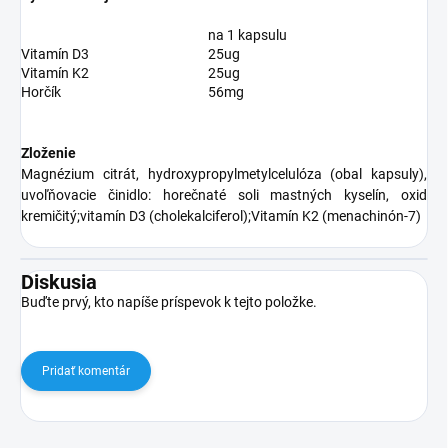
na 1 kapsulu
Vitamín D3
25ug
Vitamín K2
25ug
Horčík
56mg
Zloženie
Magnézium citrát, hydroxypropylmetylcelulóza (obal kapsuly),
uvoľňovacie činidlo: horečnaté soli mastných kyselín, oxid
kremičitý;vitamín D3 (cholekalciferol);Vitamín K2 (menachinón-7)
Diskusia
Buďte prvý, kto napíše príspevok k tejto položke.
Pridať komentár