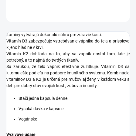
OPÝTAŤ SA
STRÁŽIŤ
itamíny vytvárajú dokonalú súhru pre zdravie kostí.
Vitamín D3 zabezpečuje vstrebávanie vápnika do tela a prispieva
k jeho hladine v krvi.
Vitamín K2 dohliada na to, aby sa vápnik dostal tam, kde je
potrebný, a to najmä do tvrdých tkanív.
Sú zárukou, že telo vápnik efektívne zužitkuje. Vitamín D3 sa
k tomu ešte podieľa na podpore imunitného systému. Kombinácia
vitamínov D3 a K2 je určená pre mužov aj ženy v každom veku a
deti pre dobrý stav svojich kostí, zubov a imunity.
Stačí jedna kapsula denne
Vysoká dávka v kapsule
Vegánske
Výživové údaje