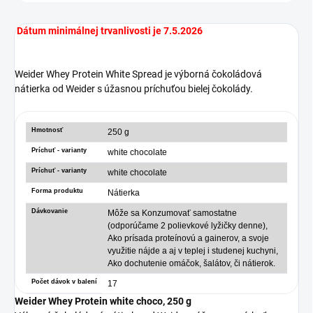
Dátum minimálnej trvanlivosti je 7.5.2026
Weider Whey Protein White Spread je výborná čokoládová
nátierka od Weider s úžasnou príchuťou bielej čokolády.
Hmotnosť
250 g
Príchuť - varianty
white chocolate
Príchuť - varianty
white chocolate
Forma produktu
Nátierka
Dávkovanie
Môže sa Konzumovať samostatne
(odporúčame 2 polievkové lyžičky denne),
Ako prísada proteínovú a gainerov, a svoje
využitie nájde a aj v teplej i studenej kuchyni,
Ako dochutenie omáčok, šalátov, či nátierok.
Počet dávok v balení
17
Weider Whey Protein white choco, 250 g