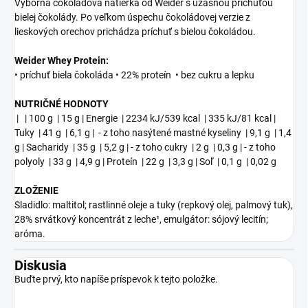
Výborná čokoládová nátierka od Weider s úžasnou príchuťou
bielej čokolády. Po veľkom úspechu čokoládovej verzie z
lieskových orechov prichádza príchuť s bielou čokoládou.
Weider Whey Protein:
• príchuť biela čokoláda • 22% proteín • bez cukru a lepku
NUTRIČNÉ HODNOTY
| | 100 g | 15 g | Energie | 2234 kJ/539 kcal | 335 kJ/81 kcal |
Tuky | 41 g | 6,1 g | - z toho nasýtené mastné kyseliny | 9,1 g | 1,4
g | Sacharidy | 35 g | 5,2 g | - z toho cukry | 2 g | 0,3 g | - z toho
polyoly | 33 g | 4,9 g | Proteín | 22 g | 3,3 g | Soľ | 0,1 g | 0,02 g
ZLOŽENIE
Sladidlo: maltitol; rastlinné oleje a tuky (repkový olej, palmový tuk),
28% srvátkový koncentrát z leche¹, emulgátor: sójový lecitín;
aróma.
Diskusia
Buďte prvý, kto napíše príspevok k tejto položke.